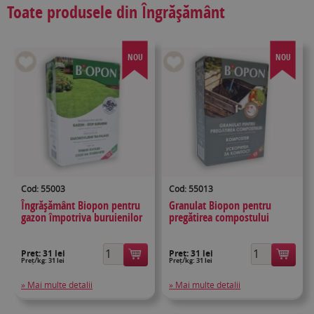
Toate produsele din Îngrăşământ
NOU
NOU
Cod: 55003
Cod: 55013
Îngrășământ Biopon pentru
Granulat Biopon pentru
gazon împotriva buruienilor
pregătirea compostului
Preț:
31 lei
Preț:
31 lei
Preț/kg: 31 lei
Preț/kg: 31 lei
» Mai multe detalii
» Mai multe detalii