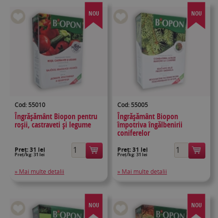
NOU
NOU
Cod: 55010
Cod: 55005
Îngrășământ Biopon pentru
Îngrășământ Biopon
roșii, castraveti și legume
împotriva îngălbenirii
coniferelor
Preț:
31 lei
Preț:
31 lei
Preț/kg: 31 lei
Preț/kg: 31 lei
» Mai multe detalii
» Mai multe detalii
NOU
NOU