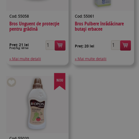
Cod: 55058
Cod: 55061
Bros Unguent de protecție
Bros Pulbere înrădăcinare
pentru grădină
butași erbacee
Preț:
21 lei
Preț:
20 lei
Preț/kg: 60 lei
» Mai multe detalii
» Mai multe detalii
NOU
Cod: 55020