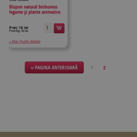
Biopon natural biohumus
legume și plante aromatice
Preț:
16 lei
Preț/kg: 32 lei
» Mai multe detalii
« PAGINA ANTERIOARĂ
1
2