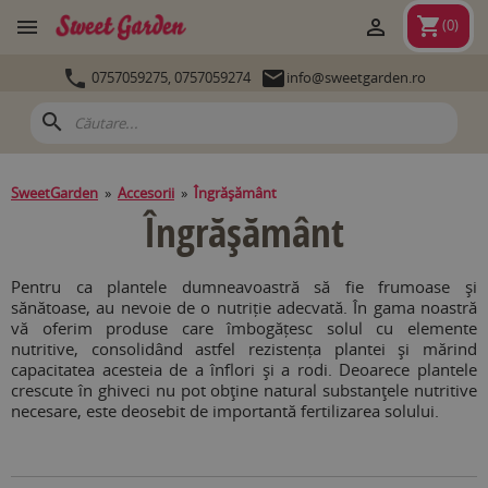
shopping_cart


(
0
)


0757059275,
0757059274
info@sweetgarden.ro
search
SweetGarden
»
Accesorii
»
Îngrăşământ
Îngrăşământ
Pentru ca plantele dumneavoastră să fie frumoase și
sănătoase, au nevoie de o nutriție adecvată. În gama noastră
vă oferim produse care îmbogățesc solul cu elemente
nutritive, consolidând astfel rezistența plantei şi mărind
capacitatea acesteia de a înflori şi a rodi. Deoarece plantele
crescute în ghiveci nu pot obţine natural substanţele nutritive
necesare, este deosebit de importantă fertilizarea solului.