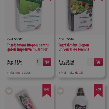
Cod: 55002
Cod: 55016
Îngrășământ Biopon pentru
Îngrășământ Biopon
gazon împotriva muschilor
universal de toamnă
Preț:
31 lei
Preț:
28 lei
Preț/kg: 31 lei
Preț/kg: 28 lei
» Mai multe detalii
» Mai multe detalii
NOU
NOU