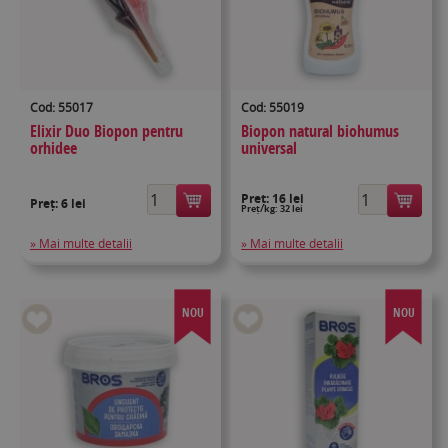
Cod: 55017
Cod: 55019
Elixir Duo Biopon pentru
Biopon natural biohumus
orhidee
universal
Preț:
16 lei
Preț:
6 lei
Preț/kg: 32 lei
» Mai multe detalii
» Mai multe detalii
NOU
NOU