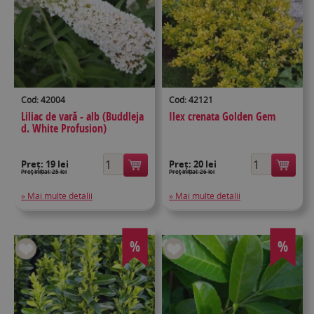
Cod: 42004
Cod: 42121
Liliac de vară - alb (Buddleja
Ilex crenata Golden Gem
d. White Profusion)
Preț:
19 lei
Preț:
20 lei
Preţ inițial: 25 lei
Preţ inițial: 26 lei
» Mai multe detalii
» Mai multe detalii
%
%