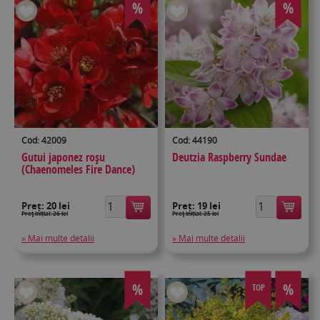
%
%
Cod: 42009
Cod: 44190
Gutui japonez roșu
Deutzia Raspberry Sundae
(Chaenomeles Fire Dance)
Preț:
20 lei
Preț:
19 lei
Preţ inițial: 26 lei
Preţ inițial: 25 lei
» Mai multe detalii
» Mai multe detalii
%
%
TOP