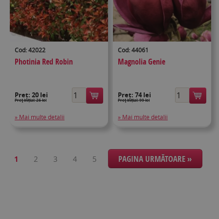
Cod: 42022
Cod: 44061
Photinia Red Robin
Magnolia Genie
Preț:
20 lei
Preț:
74 lei
Preţ inițial: 26 lei
Preţ inițial: 99 lei
» Mai multe detalii
» Mai multe detalii
PAGINA URMĂTOARE »
1
2
3
4
5