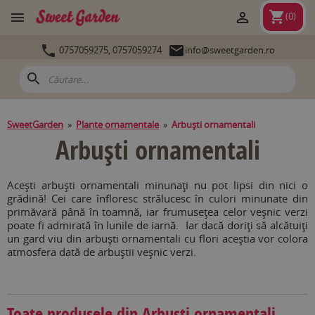
shopping_cart


(
0
)


0757059275,
0757059274
info@sweetgarden.ro
search
SweetGarden
»
Plante ornamentale
»
Arbuşti ornamentali
Arbuşti ornamentali
Aceşti arbuşti ornamentali minunaţi nu pot lipsi din nici o
grădină! Cei care înfloresc strălucesc în culori minunate din
primăvară până în toamnă, iar frumuseţea celor veşnic verzi
poate fi admirată în lunile de iarnă. Iar dacă doriţi să alcătuiţi
un gard viu din arbuşti ornamentali cu flori aceştia vor colora
atmosfera dată de arbuştii veşnic verzi.
Toate produsele din Arbuşti ornamentali