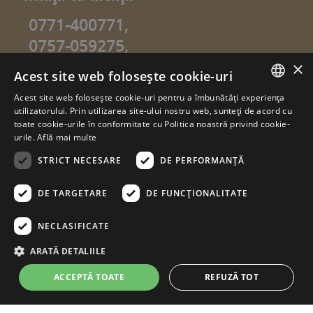
0771-400771,
0757-059275,
0757-059274
×
Acest site web folosește cookie-uri
info@sweetgarden.ro
Acest site web folosește cookie-uri pentru a îmbunătăți experiența
ROMANIAN
utilizatorului. Prin utilizarea site-ului nostru web, sunteți de acord cu
© copyright 2026. sweetgarden.ro
toate cookie-urile în conformitate cu Politica noastră privind cookie-
HUNGARIAN
urile.
Află mai multe
Toate drepturile rezervate. Reproducerea integrală sau parţială a
textelor sau a ilustraţiilor din orice pagină a site-ului
STRICT NECESARE
DE PERFORMANȚĂ
www.sweetgarden.ro este posibilă numai cu acordul prealabil
scris la adresa info@sweetgarden.ro . Pirateria intelectuală se
pedepseşte conform legii. Eventualele încălcări ale dreptului de
DE TARGETARE
DE FUNCŢIONALITATE
autor, vă rugăm să ne comunicaţi la adresa de e.mail:
info@sweetgarden.ro
NECLASIFICATE
ARATĂ DETALIILE
ACCEPTĂ TOATE
REFUZĂ TOT