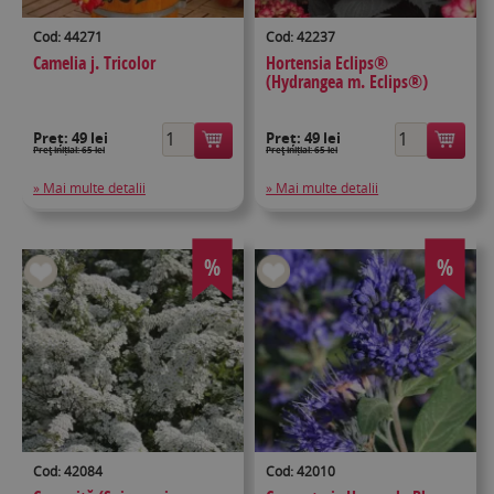
Cod: 44271
Cod: 42237
Camelia j. Tricolor
Hortensia Eclips®
(Hydrangea m. Eclips®)
Preț:
49 lei
Preț:
49 lei
Preţ inițial: 65 lei
Preţ inițial: 65 lei
» Mai multe detalii
» Mai multe detalii
%
%
Cod: 42084
Cod: 42010