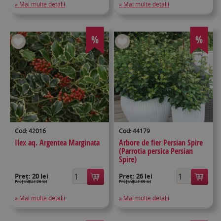
» Mai multe detalii
» Mai multe detalii
%
%
Cod: 42016
Cod: 44179
Ilex aq. Argentea Marginata
Arbore de fier Persian Spire
(Parrotia persica Persian
Spire)
Preț:
20 lei
Preț:
26 lei
Preţ inițial: 26 lei
Preţ inițial: 35 lei
» Mai multe detalii
» Mai multe detalii