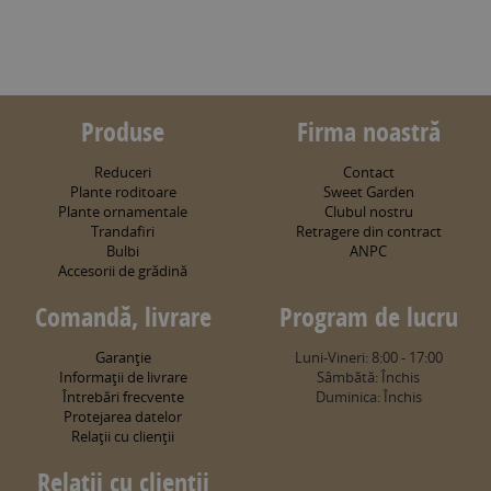
Produse
Firma noastră
Reduceri
Contact
Plante roditoare
Sweet Garden
Plante ornamentale
Clubul nostru
Trandafiri
Retragere din contract
Bulbi
ANPC
Accesorii de grădină
Comandă, livrare
Program de lucru
Garanţie
Luni-Vineri: 8:00 - 17:00
Informaţii de livrare
Sâmbătă: Închis
Întrebări frecvente
Duminica: Închis
Protejarea datelor
Relaţii cu clienţii
Relaţii cu clienţii