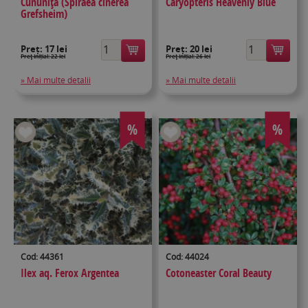
Cununiţă (Spiraea cinerea
Caryopteris Heavenly Blue
Grefsheim)
Preț:
17 lei
Preț:
20 lei
Preţ inițial: 22 lei
Preţ inițial: 26 lei
» Mai multe detalii
» Mai multe detalii
%
%
Cod: 44361
Cod: 44024
Ilex aq. Ferox Argentea
Cotoneaster Coral Beauty