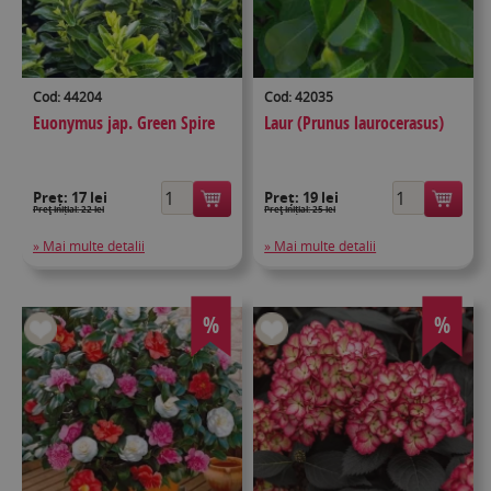
Cod: 44204
Cod: 42035
Euonymus jap. Green Spire
Laur (Prunus laurocerasus)
Preț:
17 lei
Preț:
19 lei
Preţ inițial: 22 lei
Preţ inițial: 25 lei
» Mai multe detalii
» Mai multe detalii
%
%