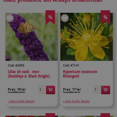
%
%
Cod: 42003
Cod: 47141
Liliac de vară - mov
Hypericum inodorum
(Buddleja d. Black Knight)
Rheingold
Preț:
19 lei
Preț:
17 lei
Preţ inițial: 25 lei
Preţ inițial: 22 lei
» Mai multe detalii
» Mai multe detalii