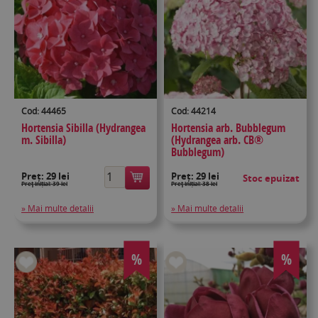
Cod: 44465
Cod: 44214
Hortensia Sibilla (Hydrangea
Hortensia arb. Bubblegum
m. Sibilla)
(Hydrangea arb. CB®
Bubblegum)
Preț:
29 lei
Preț:
29 lei
Stoc epuizat
Preţ inițial: 39 lei
Preţ inițial: 38 lei
» Mai multe detalii
» Mai multe detalii
%
%