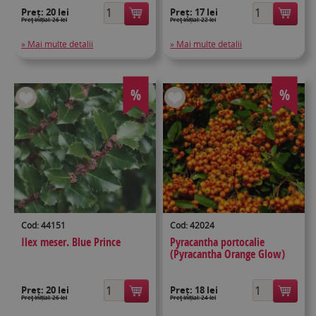
Preț:
20 lei
Preț:
17 lei
Preţ inițial: 26 lei
Preţ inițial: 22 lei
» Mai multe detalii
» Mai multe detalii
%
%
Cod: 44151
Cod: 42024
Ilex meser. Blue Prince
Pyracantha portocalie
(Pyracantha Orange Glow)
Preț:
20 lei
Preț:
18 lei
Preţ inițial: 26 lei
Preţ inițial: 24 lei