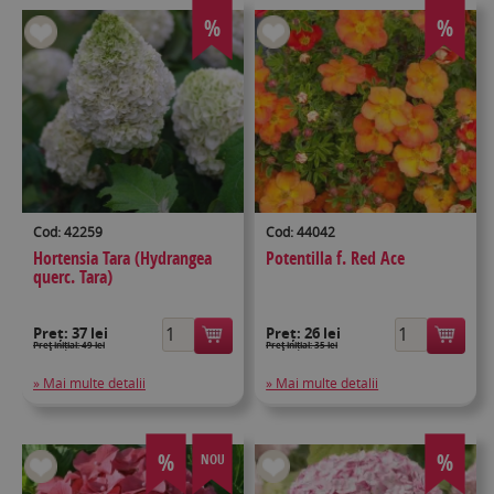
%
%
Cod: 42259
Cod: 44042
Hortensia Tara (Hydrangea
Potentilla f. Red Ace
querc. Tara)
Preț:
37 lei
Preț:
26 lei
Preţ inițial: 49 lei
Preţ inițial: 35 lei
» Mai multe detalii
» Mai multe detalii
%
%
NOU