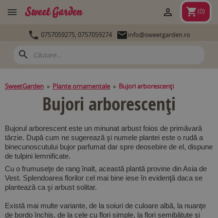
shopping_cart


(
0
)


0757059275,
0757059274
info@sweetgarden.ro
search
SweetGarden
»
Plante ornamentale
»
Bujori arborescenţi
Bujori arborescenţi
Bujorul arborescent este un minunat arbust foios de primăvară
târzie. După cum ne sugerează şi numele plantei este o rudă a
binecunoscutului bujor parfumat dar spre deosebire de el, dispune
de tulpini lemnificate.
Cu o frumuseţe de rang înalt, această plantă provine din Asia de
Vest. Splendoarea florilor cel mai bine iese în evidenţă daca se
plantează ca şi arbust solitar.
Există mai multe variante, de la soiuri de culoare albă, la nuanţe
de bordo închis, de la cele cu flori simple, la flori semibătute şi