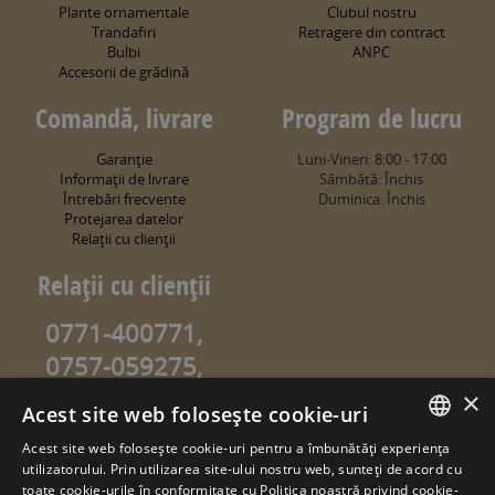
Plante ornamentale
Clubul nostru
Trandafiri
Retragere din contract
Bulbi
ANPC
Accesorii de grădină
Comandă, livrare
Program de lucru
Garanţie
Luni-Vineri: 8:00 - 17:00
Informaţii de livrare
Sâmbătă: Închis
Întrebări frecvente
Duminica: Închis
Protejarea datelor
Relaţii cu clienţii
Relaţii cu clienţii
0771-400771,
0757-059275,
0757-059274
×
Acest site web folosește cookie-uri
info@sweetgarden.ro
Acest site web folosește cookie-uri pentru a îmbunătăți experiența
ROMANIAN
utilizatorului. Prin utilizarea site-ului nostru web, sunteți de acord cu
© copyright 2026. sweetgarden.ro
toate cookie-urile în conformitate cu Politica noastră privind cookie-