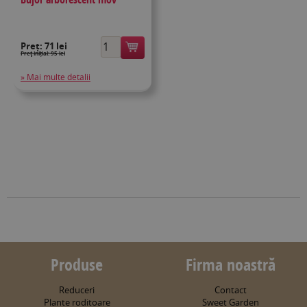
Preț:
71 lei
Preţ inițial: 95 lei
» Mai multe detalii
Produse
Firma noastră
Reduceri
Contact
Plante roditoare
Sweet Garden