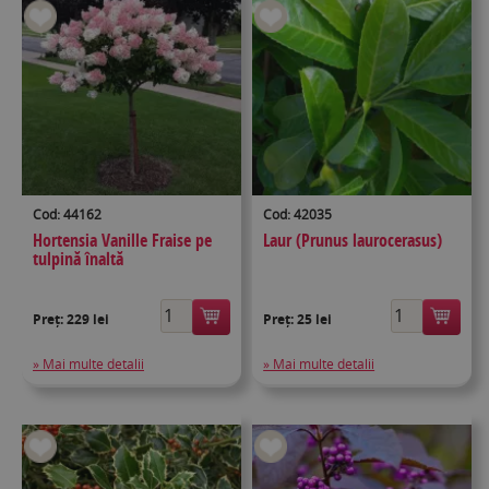
Cod: 44162
Cod: 42035
Hortensia Vanille Fraise pe
Laur (Prunus laurocerasus)
tulpină înaltă
Preț:
229 lei
Preț:
25 lei
» Mai multe detalii
» Mai multe detalii