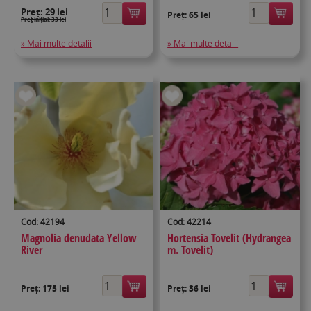
Preț:
29 lei
Preț:
65 lei
Preţ inițial: 33 lei
» Mai multe detalii
» Mai multe detalii
Cod: 42194
Cod: 42214
Magnolia denudata Yellow
Hortensia Tovelit (Hydrangea
River
m. Tovelit)
Preț:
175 lei
Preț:
36 lei