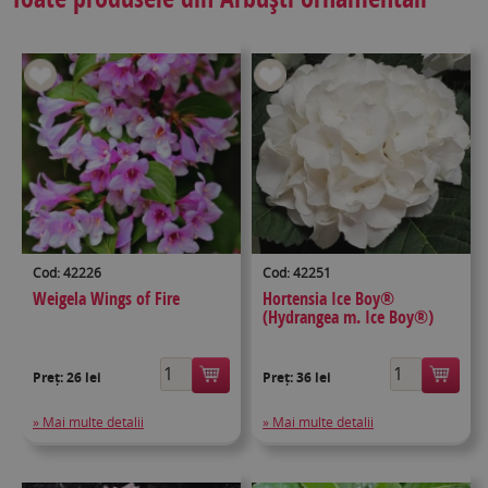
Cod: 42226
Cod: 42251
Weigela Wings of Fire
Hortensia Ice Boy®
(Hydrangea m. Ice Boy®)
Preț:
26 lei
Preț:
36 lei
» Mai multe detalii
» Mai multe detalii