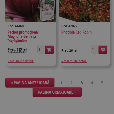
Cod: 44468
Cod: 42022
Pachet promoțional
Photinia Red Robin
Magnolia Genie și
îngrășământ
Preț:
115 lei
Preț:
26 lei
Preţ inițial: 130 lei
» Mai multe detalii
» Mai multe detalii
« PAGINA ANTERIOARĂ
1
2
3
4
5
PAGINA URMĂTOARE »