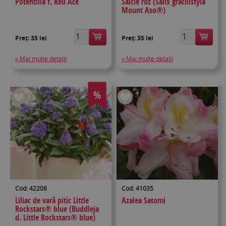
Potentilla f. Red Ace
Salcie roz (Salix gracilistyla
Mount Aso®)
Preț:
35 lei
Preț:
35 lei
» Mai multe detalii
» Mai multe detalii
%
Cod: 42206
Cod: 41035
Liliac de vară pitic Little
Azalea Satomi
Rockstars® blue (Buddleja
d. Little Rockstars® blue)