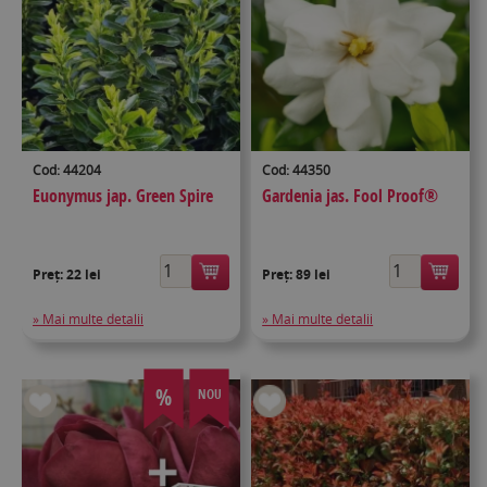
Cod: 44204
Cod: 44350
Euonymus jap. Green Spire
Gardenia jas. Fool Proof®
Preț:
22 lei
Preț:
89 lei
» Mai multe detalii
» Mai multe detalii
%
NOU