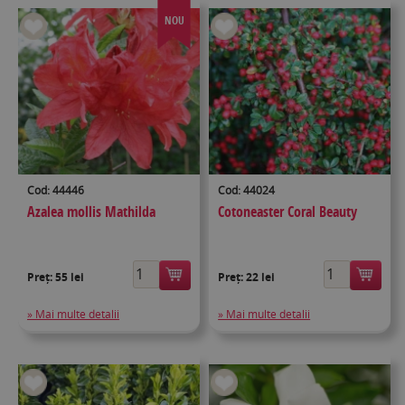
NOU
Cod: 44446
Cod: 44024
Azalea mollis Mathilda
Cotoneaster Coral Beauty
Preț:
55 lei
Preț:
22 lei
» Mai multe detalii
» Mai multe detalii