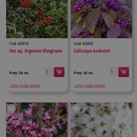
Cod: 42016
Cod: 42006
Ilex aq. Argentea Marginata
Callicarpa bodinieri
Preț:
26 lei
Preț:
26 lei
» Mai multe detalii
» Mai multe detalii