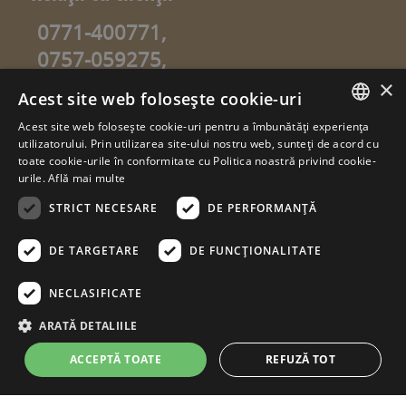
0771-400771,
0757-059275,
0757-059274
×
Acest site web folosește cookie-uri
info@sweetgarden.ro
Acest site web folosește cookie-uri pentru a îmbunătăți experiența
ROMANIAN
utilizatorului. Prin utilizarea site-ului nostru web, sunteți de acord cu
© copyright 2026. sweetgarden.ro
toate cookie-urile în conformitate cu Politica noastră privind cookie-
HUNGARIAN
urile.
Află mai multe
Toate drepturile rezervate. Reproducerea integrală sau parţială a
textelor sau a ilustraţiilor din orice pagină a site-ului
STRICT NECESARE
DE PERFORMANȚĂ
www.sweetgarden.ro este posibilă numai cu acordul prealabil
scris la adresa info@sweetgarden.ro . Pirateria intelectuală se
pedepseşte conform legii. Eventualele încălcări ale dreptului de
DE TARGETARE
DE FUNCŢIONALITATE
autor, vă rugăm să ne comunicaţi la adresa de e.mail:
info@sweetgarden.ro
NECLASIFICATE
ARATĂ DETALIILE
ACCEPTĂ TOATE
REFUZĂ TOT