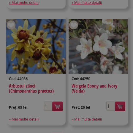
» Mai multe detalii
» Mai multe detalii
Cod: 44036
Cod: 44250
Arbustul zânei
Weigela Ebony and Ivory
(Chimonanthus praecox)
(Velda)
Preț:
65 lei
Preț:
26 lei
» Mai multe detalii
» Mai multe detalii