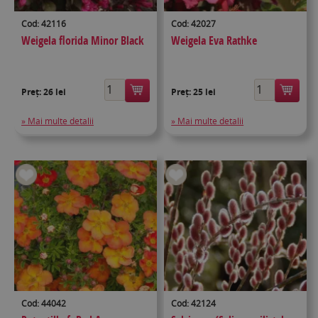
Cod: 42116
Cod: 42027
Weigela florida Minor Black
Weigela Eva Rathke
Preț:
26 lei
Preț:
25 lei
» Mai multe detalii
» Mai multe detalii
Cod: 44042
Cod: 42124