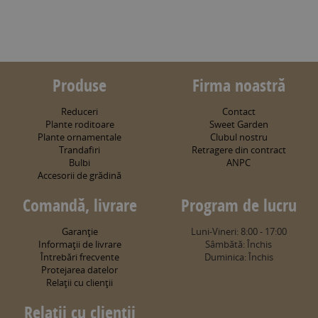
Produse
Firma noastră
Reduceri
Contact
Plante roditoare
Sweet Garden
Plante ornamentale
Clubul nostru
Trandafiri
Retragere din contract
Bulbi
ANPC
Accesorii de grădină
Comandă, livrare
Program de lucru
Garanţie
Luni-Vineri: 8:00 - 17:00
Informaţii de livrare
Sâmbătă: Închis
Întrebări frecvente
Duminica: Închis
Protejarea datelor
Relaţii cu clienţii
Relaţii cu clienţii