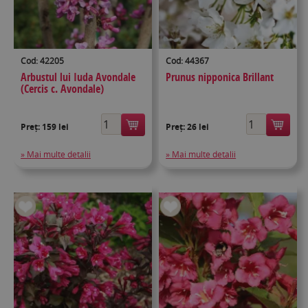
Cod: 42205
Cod: 44367
Arbustul lui Iuda Avondale
Prunus nipponica Brillant
(Cercis c. Avondale)
Preț:
159 lei
Preț:
26 lei
» Mai multe detalii
» Mai multe detalii