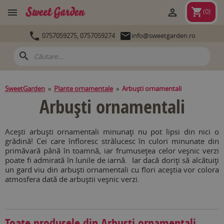
shopping_cart


(
0
)


0757059275,
0757059274
info@sweetgarden.ro
search
SweetGarden
»
Plante ornamentale
»
Arbuşti ornamentali
Arbuşti ornamentali
Aceşti arbuşti ornamentali minunaţi nu pot lipsi din nici o
grădină! Cei care înfloresc strălucesc în culori minunate din
primăvară până în toamnă, iar frumuseţea celor veşnic verzi
poate fi admirată în lunile de iarnă. Iar dacă doriţi să alcătuiţi
un gard viu din arbuşti ornamentali cu flori aceştia vor colora
atmosfera dată de arbuştii veşnic verzi.
Toate produsele din Arbuşti ornamentali