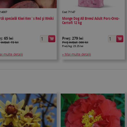
 14007
Cod: 71147
rtă specială Kiwi Ken`s Red și Weiki
Monge Dog All Breed Adult Porc-Orez-
Cartofi 12 kg
eț:
65 lei
Preț:
279 lei
 inițial: 72 lei
Preţ inițial: 300 lei
Preț/kg: 23.25 lei
ai multe detalii
» Mai multe detalii