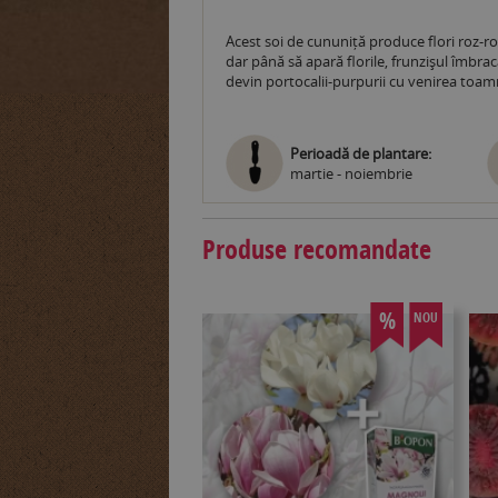
Acest soi de cununiță produce flori roz-ro
dar până să apară florile, frunzișul îmbra
devin portocalii-purpurii cu venirea toamne
Perioadă de plantare:
martie - noiembrie
Produse recomandate
%
NOU