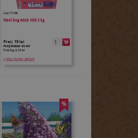
Cod: 71109
Kiani Dog Adult Vită 3 kg
Preț:
19 lei
Preţ inițial: 25 lei
Preț/kg: 6.33 lei
» Mai multe detalii
%