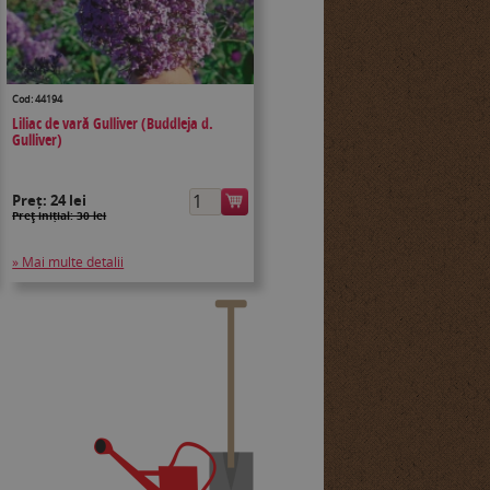
Cod: 44194
Liliac de vară Gulliver (Buddleja d.
Gulliver)
Preț:
24 lei
Preţ inițial: 30 lei
» Mai multe detalii