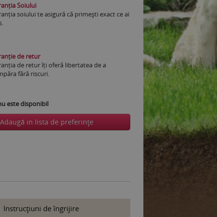
anția Soiului
anția soiului te asigură că primești exact ce ai
s.
anție de retur
anția de retur îți oferă libertatea de a
păra fără riscuri.
 este disponibil
Adaugă in lista de preferinţe
Instrucţiuni de îngrijire