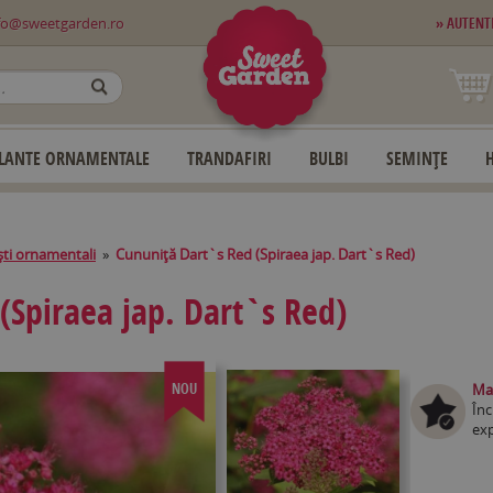
fo@sweetgarden.ro
» AUTENT
OK
LANTE ORNAMENTALE
TRANDAFIRI
BULBI
SEMINȚE
ti ornamentali
»
Cununiţă Dart`s Red (Spiraea jap. Dart`s Red)
(Spiraea jap. Dart`s Red)
NOU
Mag
Înc
exp