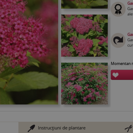
Gar
Gar
ale
Gar
Gar
cum
Momentan nu
Instrucţiuni de plantare