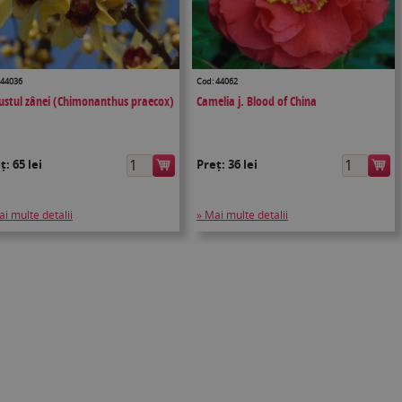
 44036
Cod: 44062
ustul zânei (Chimonanthus praecox)
Camelia j. Blood of China
eț:
65 lei
Preț:
36 lei
ai multe detalii
» Mai multe detalii