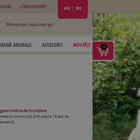
IFICARE
» ÎNREGISTRARE
HU
RO
Momentan coşul este gol.
HRANĂ ANIMALE
ACCESORII
NOUTĂȚI
0
azin online de încredere
redere construită prin peste 18 ani de
eriență.