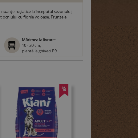
ă nuanțe roșiatice la începutul sezonului,
 ochiului cu florile voioase. Frunzele
Mărimea la livrare:
10 - 20 cm,
plantă la ghiveci P9
%