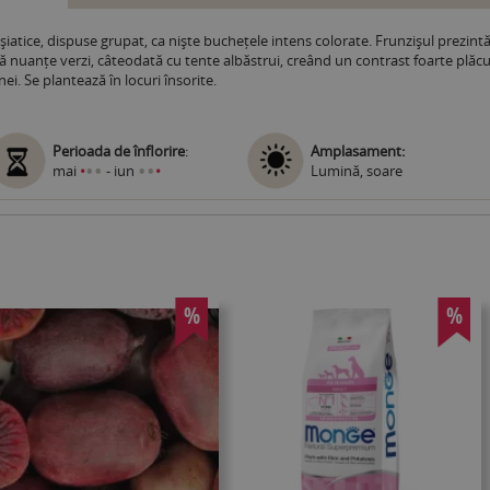
șiatice, dispuse grupat, ca niște buchețele intens colorate. Frunzișul prezint
că nuanțe verzi, câteodată cu tente albăstrui, creând un contrast foarte plăcut
i. Se plantează în locuri însorite.
Perioada de înflorire
:
Amplasament:
•
•
•
•
mai
•
- iun
•
Lumină, soare
%
%