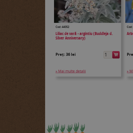
Cod: 44052
Cod:
Liliac de vară - argintiu (Buddleja d.
Arb
Silver Anniversary)
Preț:
36 lei
Pr
» Mai multe detalii
» M