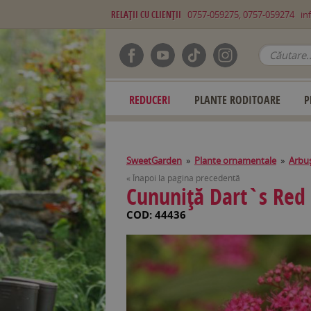
RELAŢII CU CLIENŢII
0757-059275, 0757-059274
in
REDUCERI
PLANTE RODITOARE
P
SweetGarden
»
Plante ornamentale
»
Arbuş
« Înapoi la pagina precedentă
Cununiţă Dart`s Red 
COD: 44436