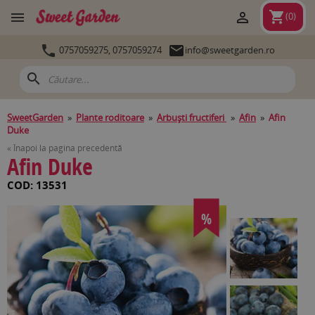
shopping_cart


(
0
)


0757059275,
0757059274
info@sweetgarden.ro
search
SweetGarden
»
Plante roditoare
»
Arbuşti fructiferi
»
Afin
»
Afin
Duke
« Înapoi la pagina precedentă
Afin Duke
COD: 13531
%