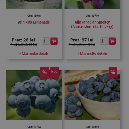
Cod: 13648
Cod: 13719
Afin Pink Lemonade
Afin canadian Smokey
(Amelanchier aln. Smokey)
Preț:
26 lei
Preț:
37 lei
Preţ inițial: 35 lei
Preţ inițial: 49 lei
» Mai multe detalii
» Mai multe detalii
%
%
NOU
Cod: 13734
Cod: 13619