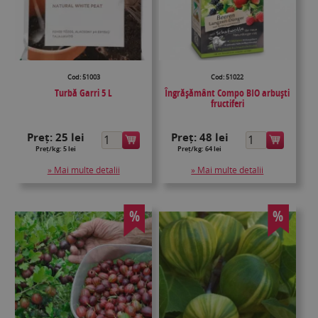
Cod: 51003
Cod: 51022
Turbă Garri 5 L
Îngrășământ Compo BIO arbuști
fructiferi
Preț:
25 lei
Preț:
48 lei
Preț/kg: 5 lei
Preț/kg: 64 lei
» Mai multe detalii
» Mai multe detalii
%
%