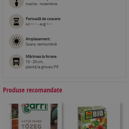
martie - noiembrie
Perioadă de coacere
:
•
•
•
•
iul
•
- aug
•
Amplasament:
Soare, semiumbră
Mărimea la livrare:
10 - 20 cm,
plantă la ghiveci P9
Produse recomandate