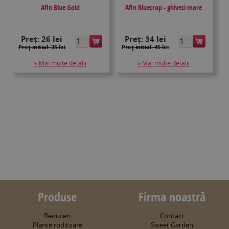
Afin Blue Gold
Afin Bluecrop - ghiveci mare
Preț:
26 lei
Preț:
34 lei
Preţ inițial: 35 lei
Preţ inițial: 45 lei
» Mai multe detalii
» Mai multe detalii
Produse
Firma noastră
Reduceri
Contact
Plante roditoare
Sweet Garden