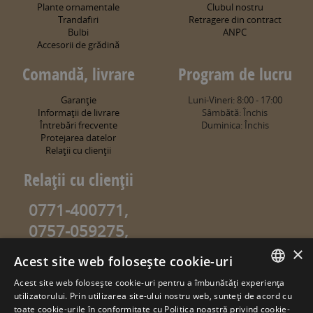
Plante ornamentale
Clubul nostru
Trandafiri
Retragere din contract
Bulbi
ANPC
Accesorii de grădină
Comandă, livrare
Program de lucru
Garanţie
Luni-Vineri: 8:00 - 17:00
Informaţii de livrare
Sâmbătă: Închis
Întrebări frecvente
Duminica: Închis
Protejarea datelor
Relaţii cu clienţii
Relaţii cu clienţii
0771-400771,
0757-059275,
0757-059274
×
Acest site web folosește cookie-uri
info@sweetgarden.ro
Acest site web folosește cookie-uri pentru a îmbunătăți experiența
ROMANIAN
utilizatorului. Prin utilizarea site-ului nostru web, sunteți de acord cu
© copyright 2026. sweetgarden.ro
toate cookie-urile în conformitate cu Politica noastră privind cookie-