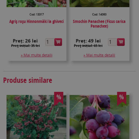
Cod: 13317
Cod: 14060
Agriş roșu Hinnonmäki la ghiveci
Smochin Panachee (Ficus carica
Panachee)
Preț:
26 lei
Preț:
49 lei
Preţ inițial: 35 lei
Preţ inițial: 65 lei
» Mai multe detalii
» Mai multe detalii
Produse similare
%
%