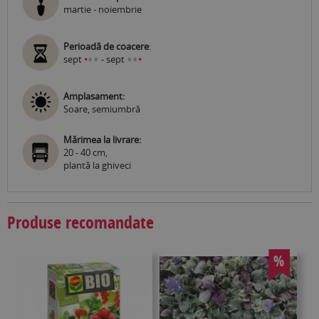
martie - noiembrie
Perioadă de coacere
:
•
•
•
•
sept
•
- sept
•
Amplasament:
Soare, semiumbră
Mărimea la livrare:
20 - 40 cm,
plantă la ghiveci
Produse recomandate
%