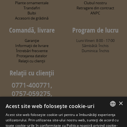
Plante ornamentale
Clubul nostru
Trandafiri
Retragere din contract
Bulbi
ANPC
Accesorii de grădină
Comandă, livrare
Program de lucru
Garanţie
Luni-Vineri: 8:00 - 17:00
Informaţii de livrare
Sâmbătă: Închis
Întrebări frecvente
Duminica: Închis
Protejarea datelor
Relaţii cu clienţii
Relaţii cu clienţii
0771-400771,
0757-059275,
0757-059274
×
Acest site web folosește cookie-uri
info@sweetgarden.ro
Acest site web folosește cookie-uri pentru a îmbunătăți experiența
ROMANIAN
utilizatorului. Prin utilizarea site-ului nostru web, sunteți de acord cu
© copyright 2026. sweetgarden.ro
toate cookie-urile în conformitate cu Politica noastră privind cookie-