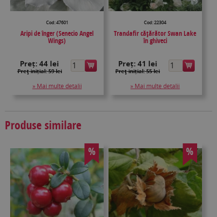
Cod: 47601
Cod: 22304
Aripi de înger (Senecio Angel
Trandafir căţărător Swan Lake
Wings)
în ghiveci
Preț:
44 lei
Preț:
41 lei
Preţ inițial: 59 lei
Preţ inițial: 55 lei
» Mai multe detalii
» Mai multe detalii
Produse similare
%
%