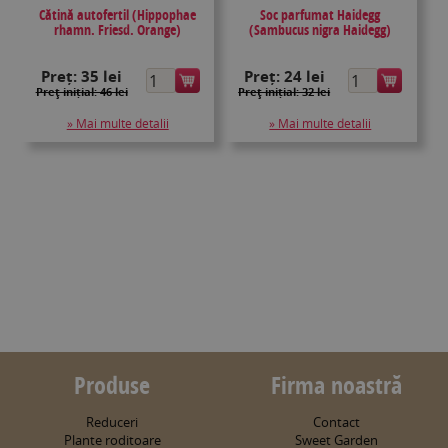
Cătină autofertil (Hippophae
Soc parfumat Haidegg
rhamn. Friesd. Orange)
(Sambucus nigra Haidegg)
Preț:
35 lei
Preț:
24 lei
Preţ inițial: 46 lei
Preţ inițial: 32 lei
» Mai multe detalii
» Mai multe detalii
Produse
Firma noastră
Reduceri
Contact
Plante roditoare
Sweet Garden