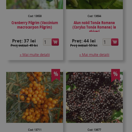
Cod: 13658
Cod: 13694
Cranberry Pilgrim (Vaccinium
Alun nobil Tonda Romana
macrocarpon Pilgrim)
(Corylus Tonda Romana) la
ghiveci
Preț:
37 lei
Preț:
44 lei
Preţ inițial: 49 lei
Preţ inițial: 59 lei
» Mai multe detalii
» Mai multe detalii
%
%
Cod: 13711
Cod: 13677