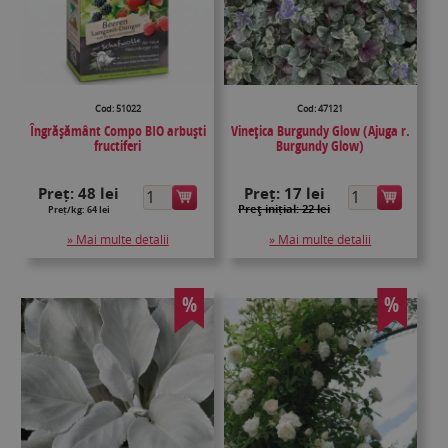
Cod: 51022
Cod: 47121
Îngrășământ Compo BIO arbuști
Vinețica Burgundy Glow (Ajuga r.
fructiferi
Burgundy Glow)
Preț:
48 lei
Preț:
17 lei
Preţ inițial: 22 lei
Preț/kg: 64 lei
» Mai multe detalii
» Mai multe detalii
%
%