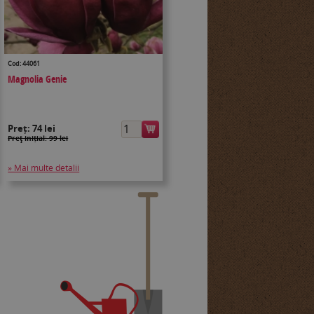
Cod: 44061
Magnolia Genie
Preț:
74 lei
Preţ inițial: 99 lei
» Mai multe detalii