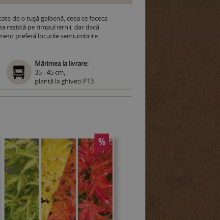
ate de o tușă galbenă, ceea ce faceca
a rezistă pe timpul iernii, dar dacă
ament preferă locurile semiumbrite.
Mărimea la livrare:
35 - 45 cm,
plantă la ghiveci P13
%