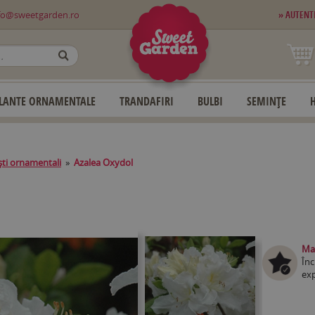
fo@sweetgarden.ro
» AUTENT
OK
LANTE ORNAMENTALE
TRANDAFIRI
BULBI
SEMINȚE
ti ornamentali
»
Azalea Oxydol
Mag
Înc
exp