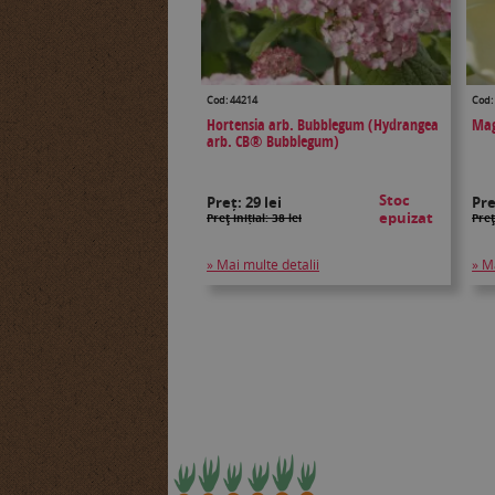
Cod: 44214
Cod:
Hortensia arb. Bubblegum (Hydrangea
Mag
arb. CB® Bubblegum)
Stoc
Preț:
29 lei
Pr
epuizat
Preţ inițial: 38 lei
Preţ
» Mai multe detalii
» M