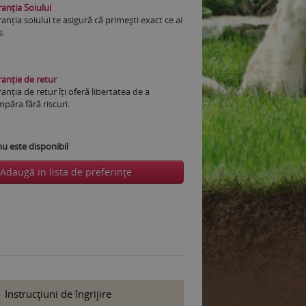
anția Soiului
anția soiului te asigură că primești exact ce ai
s.
anție de retur
anția de retur îți oferă libertatea de a
păra fără riscuri.
 este disponibil
Adaugă in lista de preferinţe
Instrucţiuni de îngrijire