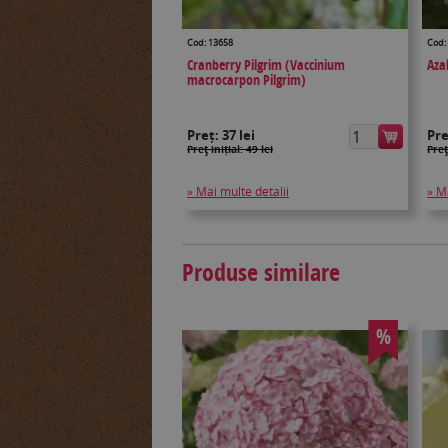
Cod: 13658
Cod:
Cranberry Pilgrim (Vaccinium
Aza
macrocarpon Pilgrim)
Preț:
37 lei
Pr
Preţ inițial: 49 lei
Preţ
» Mai multe detalii
» M
Produse similare
%