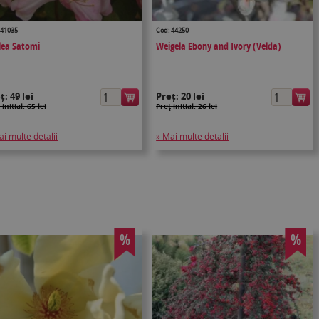
 41035
Cod: 44250
lea Satomi
Weigela Ebony and Ivory (Velda)
eț:
49 lei
Preț:
20 lei
 inițial: 65 lei
Preţ inițial: 26 lei
ai multe detalii
» Mai multe detalii
%
%