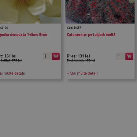
 42194
Cod: 44057
nolia denudata Yellow River
Cotoneaster pe tulpină înaltă
eț:
131 lei
Preț:
131 lei
 inițial: 175 lei
Preţ inițial: 175 lei
ai multe detalii
» Mai multe detalii