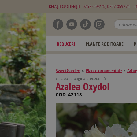
RELAŢII CU CLIENŢII
0757-059275, 0757-059274
in
REDUCERI
PLANTE RODITOARE
P
SweetGarden
»
Plante ornamentale
»
Arbuş
« Înapoi la pagina precedentă
Azalea Oxydol
COD: 42118