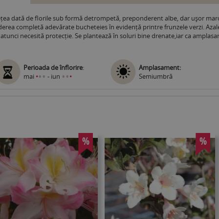
tețea dată de florile sub formă detrompetă, preponderent albe, dar ușor marc
iderea completă adevărate bucheteies în evidență printre frunzele verzi. Azale
atunci necesită protecție. Se plantează în soluri bine drenate,iar ca amplas
Perioada de înflorire
:
Amplasament:
•
•
•
•
mai
•
- iun
•
Semiumbră
%
%