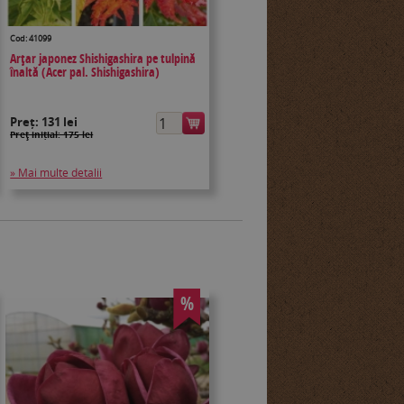
Cod: 41099
Arțar japonez Shishigashira pe tulpină
înaltă (Acer pal. Shishigashira)
Preț:
131 lei
Preţ inițial: 175 lei
» Mai multe detalii
%