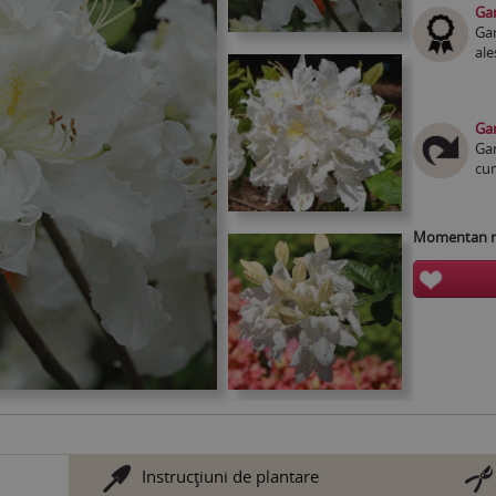
Gar
Gar
ale
Gar
Gar
cum
Momentan nu
Instrucţiuni de plantare