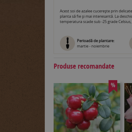
Acest soi de azalee cucerește prin delica
planta să fie și mai interesantă. La desch
temperatura scade sub -25 grade Celsius, 
Perioadă de plantare:
martie - noiembrie
Produse recomandate
%