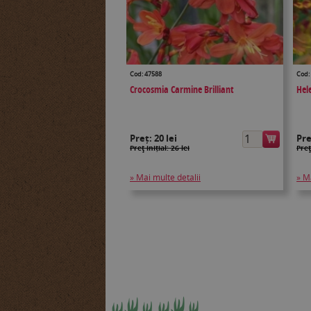
Cod: 47588
Cod:
Crocosmia Carmine Brilliant
Hel
Preț:
20 lei
Pr
Preţ inițial: 26 lei
Preţ
» Mai multe detalii
» M