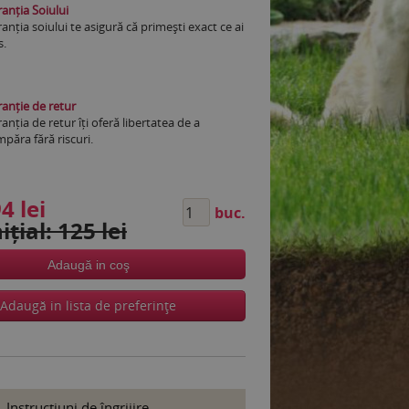
anția Soiului
anția soiului te asigură că primești exact ce ai
s.
anție de retur
anția de retur îți oferă libertatea de a
păra fără riscuri.
4 lei
buc.
ițial: 125 lei
Adaugă in coş
Adaugă in lista de preferinţe
Instrucţiuni de îngrijire