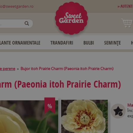
fo@sweetgarden.ro
» AUTENT
OK
LANTE ORNAMENTALE
TRANDAFIRI
BULBI
SEMINȚE
e perene
»
Bujor itoh Prairie Charm (Paeonia itoh Prairie Charm)
harm (Paeonia itoh Prairie Charm)
%
Mag
Înc
exp