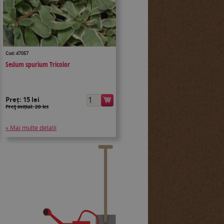
Cod: 47057
Sedum spurium Tricolor
Preț:
15 lei
Preţ inițial: 20 lei
» Mai multe detalii