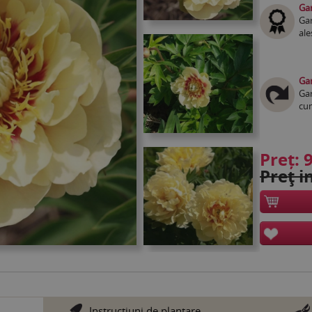
Gar
Gar
ale
Gar
Gar
cum
Preț:
9
Preţ in
Instrucţiuni de plantare