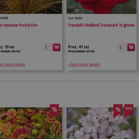
 47069
Cod: 22022
x testacea Prairie Fire
Trandafir Meilland Traviata® în ghiveci
eț:
19 lei
Preț:
41 lei
 inițial: 25 lei
Preţ inițial: 55 lei
ai multe detalii
» Mai multe detalii
%
%
NOU