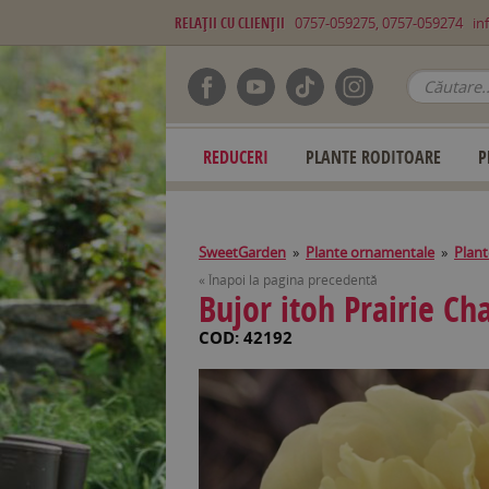
RELAŢII CU CLIENŢII
0757-059275, 0757-059274
in
REDUCERI
PLANTE RODITOARE
P
SweetGarden
»
Plante ornamentale
»
Plant
« Înapoi la pagina precedentă
Bujor itoh Prairie C
COD: 42192