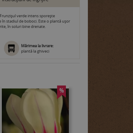
. Frunzișul verde intens sporește
te în stadiul de boboci. Este o plantă ușor
rite, în soluri bine drenate.
Mărimea la livrare:
plantă la ghiveci
%