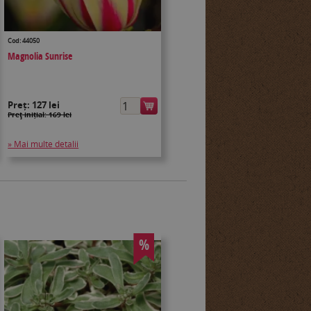
Cod: 44050
Magnolia Sunrise
Preț:
127 lei
Preţ inițial: 169 lei
» Mai multe detalii
%