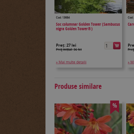
Cod: 13684
Cod:
Soc columnar Golden Tower (Sambucus
Care
nigra Golden Tower®)
Preț:
27 lei
Pr
Preţ inițial: 36 lei
Preţ
» Mai multe detalii
» M
Produse similare
%