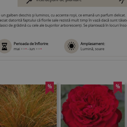
de un galben deschis și luminos, cu accente roșii, ce emană un parfum delicat
eciat datorită faptului că florile sale rezistă mult timp în vază dacă sunt tăia
clasici de grădină cu cele ale bujorilor arborescenți. Se plantează în locuri înso
Perioada de înflorire
:
Amplasament:
•
•
•
•
mai
•
- iun
•
Lumină, soare
%
%