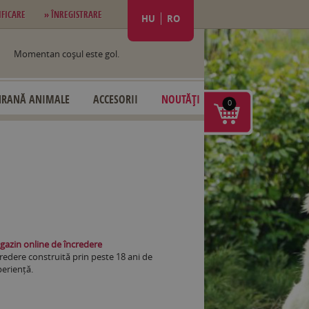
IFICARE
» ÎNREGISTRARE
HU
RO
Momentan coşul este gol.
HRANĂ ANIMALE
ACCESORII
NOUTĂȚI
0
azin online de încredere
redere construită prin peste 18 ani de
eriență.