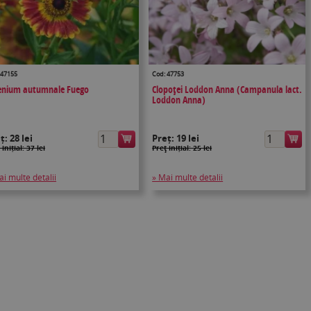
 47155
Cod: 47753
enium autumnale Fuego
Clopoţei Loddon Anna (Campanula lact.
Loddon Anna)
eț:
28 lei
Preț:
19 lei
 inițial: 37 lei
Preţ inițial: 25 lei
ai multe detalii
» Mai multe detalii