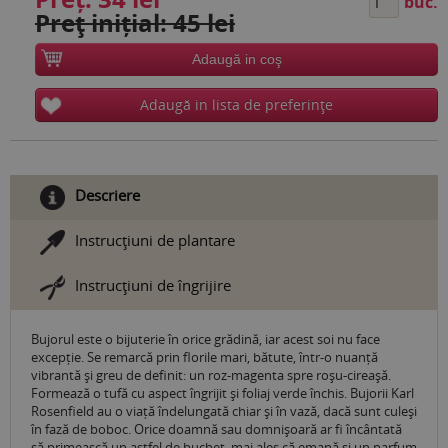
buc.
Preţ inițial: 45 lei
Adaugă in coş
Adaugă in lista de preferinţe
Descriere
Instrucţiuni de plantare
Instrucţiuni de îngrijire
Bujorul este o bijuterie în orice grădină, iar acest soi nu face
excepție. Se remarcă prin florile mari, bătute, într-o nuanță
vibrantă și greu de definit: un roz-magenta spre roșu-cireașă.
Formează o tufă cu aspect îngrijit și foliaj verde închis. Bujorii Karl
Rosenfield au o viață îndelungată chiar și în vază, dacă sunt culeși
în fază de boboc. Orice doamnă sau domnișoară ar fi încântată
să primească un astfel de buchet, mai ales că emană și un parfum