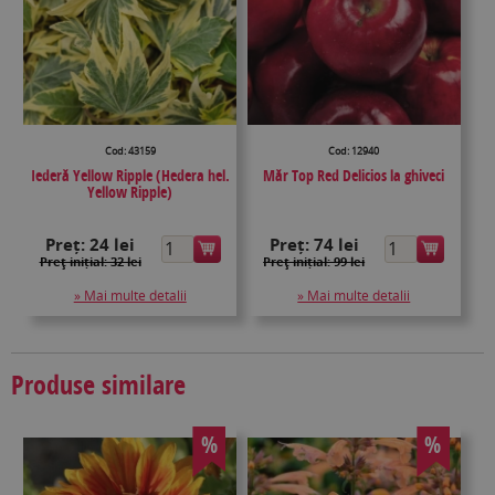
Cod: 43159
Cod: 12940
Iederă Yellow Ripple (Hedera hel.
Măr Top Red Delicios la ghiveci
Yellow Ripple)
Preț:
24 lei
Preț:
74 lei
Preţ inițial: 32 lei
Preţ inițial: 99 lei
» Mai multe detalii
» Mai multe detalii
Produse similare
%
%