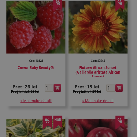
%
%
Cod: 13323
Cod: 47544
Zmeur Ruby Beauty®
Fluturei African Sunset
(Gaillardia aristata African
Sunset)
Preț:
26 lei
Preț:
15 lei
Preţ inițial: 35 lei
Preţ inițial: 20 lei
» Mai multe detalii
» Mai multe detalii
%
%
NOU