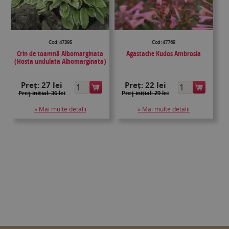
Cod: 47395
Cod: 47769
Crin de toamnă Albomarginata
Agastache Kudos Ambrosia
(Hosta undulata Albomarginata)
Preț:
27 lei
Preț:
22 lei
Preţ inițial: 36 lei
Preţ inițial: 29 lei
» Mai multe detalii
» Mai multe detalii