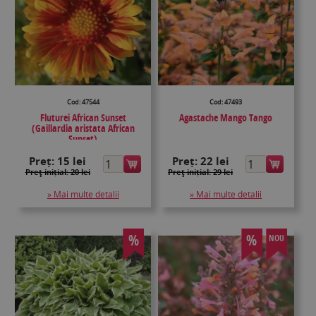
Cod: 47544
Cod: 47493
Fluturei African Sunset
Agastache Mango Tango
(Gaillardia aristata African
Sunset)
Preț:
15 lei
Preț:
22 lei
Preţ inițial: 20 lei
Preţ inițial: 29 lei
» Mai multe detalii
» Mai multe detalii
%
%
NOU