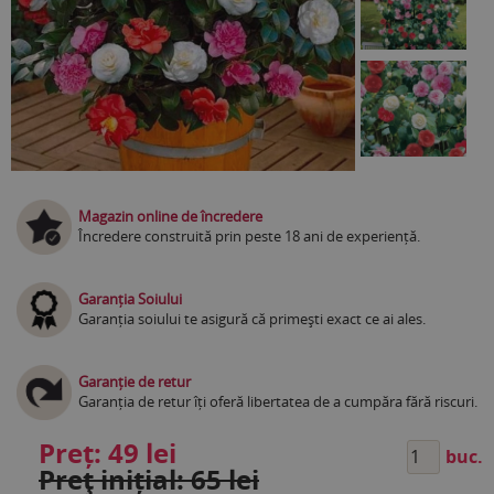
Magazin online de încredere
Încredere construită prin peste 18 ani de experiență.
Garanția Soiului
Garanția soiului te asigură că primești exact ce ai ales.
Garanție de retur
Garanția de retur îți oferă libertatea de a cumpăra fără riscuri.
Preț:
49 lei
buc.
Preţ inițial: 65 lei