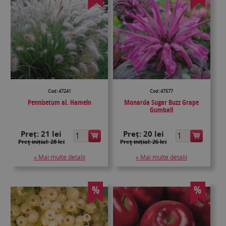
Cod: 47241
Cod: 47577
Pennisetum al. Hameln
Monarda Sugar Buzz Grape
Gumball
Preț:
21 lei
Preț:
20 lei
Preţ inițial: 28 lei
Preţ inițial: 26 lei
» Mai multe detalii
» Mai multe detalii
%
%