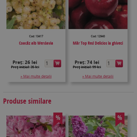
Cod: 13417
Cod: 12940
Coacăz alb Werdavia
Măr Top Red Delicios la ghiveci
Preț:
26 lei
Preț:
74 lei
Preţ inițial: 35 lei
Preţ inițial: 99 lei
» Mai multe detalii
» Mai multe detalii
Produse similare
%
%