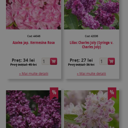
Cod: 44046
Cod: 42036
Azalea jap. Kermesina Rosa
Liliac Charles Joly (Syringa v.
Charles Joly)
Preț:
34 lei
Preț:
27 lei
Preţ inițial: 45 lei
Preţ inițial: 36 lei
» Mai multe detalii
» Mai multe detalii
%
%