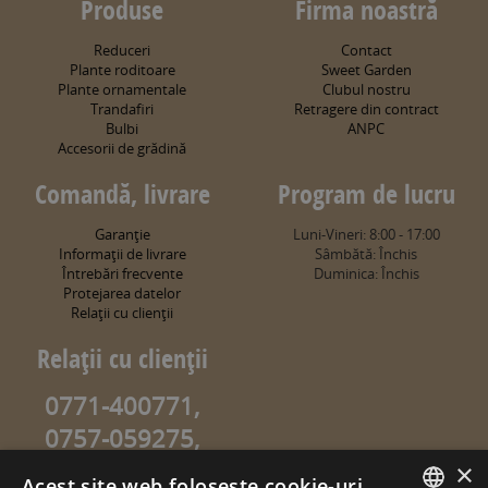
Produse
Firma noastră
Reduceri
Contact
Plante roditoare
Sweet Garden
Plante ornamentale
Clubul nostru
Trandafiri
Retragere din contract
Bulbi
ANPC
Accesorii de grădină
Comandă, livrare
Program de lucru
Garanţie
Luni-Vineri: 8:00 - 17:00
Informaţii de livrare
Sâmbătă: Închis
Întrebări frecvente
Duminica: Închis
Protejarea datelor
Relaţii cu clienţii
Relaţii cu clienţii
0771-400771,
0757-059275,
0757-059274
×
Acest site web folosește cookie-uri