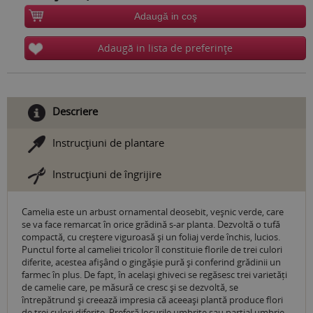
Adaugă in coş
Adaugă in lista de preferinţe
Descriere
Instrucţiuni de plantare
Instrucţiuni de îngrijire
Camelia este un arbust ornamental deosebit, veșnic verde, care
se va face remarcat în orice grădină s-ar planta. Dezvoltă o tufă
compactă, cu creștere viguroasă și un foliaj verde închis, lucios.
Punctul forte al cameliei tricolor îl constituie florile de trei culori
diferite, acestea afișând o gingășie pură și conferind grădinii un
farmec în plus. De fapt, în același ghiveci se regăsesc trei varietăți
de camelie care, pe măsură ce cresc și se dezvoltă, se
întrepătrund și creează impresia că aceeași plantă produce flori
de trei culori diferite. Preferă locurile umbrite sau parțial umbrie