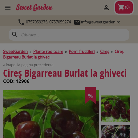
shopping_cart


(
0
)


0757059275,
0757059274
info@sweetgarden.ro
search
SweetGarden
»
Plante roditoare
»
Pomi fructiferi
»
Cireş
»
Cireş
Bigarreau Burlat la ghiveci
« Înapoi la pagina precedentă
Cireş Bigarreau Burlat la ghiveci
COD: 12906
%