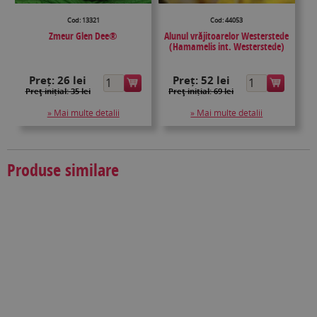
Cod: 13321
Cod: 44053
Zmeur Glen Dee®
Alunul vrăjitoarelor Westerstede
(Hamamelis int. Westerstede)
Preț:
26 lei
Preț:
52 lei
Preţ inițial: 35 lei
Preţ inițial: 69 lei
» Mai multe detalii
» Mai multe detalii
Produse similare