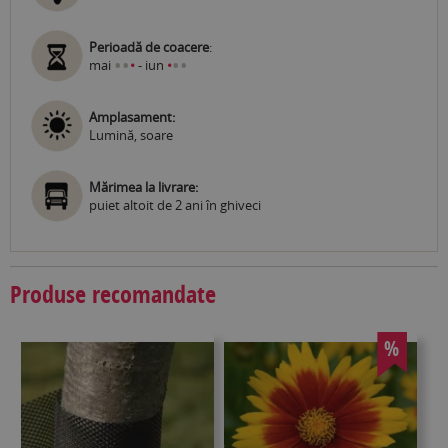
Perioadă de coacere
:
•
•
•
•
mai
•
- iun
•
Amplasament:
Lumină, soare
Mărimea la livrare:
puiet altoit de 2 ani în ghiveci
Produse recomandate
%