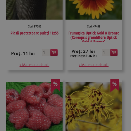
Cod: 57082
Cod: 47455
Plasă protectoare puieţi 11x55
Frumușica Uptick Gold & Bronze
(Coreopsis grandiflora Uptick
Gold & Bronze)
Preț:
27 lei
Preț:
11 lei
Preţ inițial: 36 lei
» Mai multe detalii
» Mai multe detalii
%
%