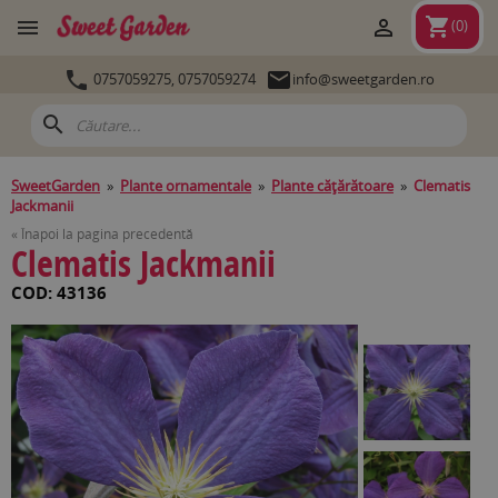
shopping_cart


(
0
)


0757059275,
0757059274
info@sweetgarden.ro
search
SweetGarden
»
Plante ornamentale
»
Plante căţărătoare
»
Clematis
Jackmanii
« Înapoi la pagina precedentă
Clematis Jackmanii
COD: 43136