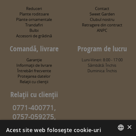
Reduceri
Contact
Plante roditoare
Sweet Garden
Plante ornamentale
Clubul nostru
Trandafiri
Retragere din contract
Bulbi
ANPC
Accesorii de grădină
Comandă, livrare
Program de lucru
Garanţie
Luni-Vineri: 8:00 - 17:00
Informaţii de livrare
Sâmbătă: Închis
Întrebări frecvente
Duminica: Închis
Protejarea datelor
Relaţii cu clienţii
Relaţii cu clienţii
0771-400771,
0757-059275,
0757-059274
×
Acest site web folosește cookie-uri
info@sweetgarden.ro