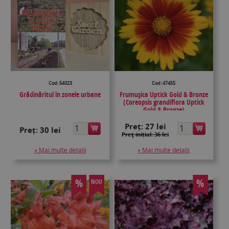
Cod: 54023
Cod: 47455
Grădinăritul în zonele urbane
Frumușica Uptick Gold & Bronze
(Coreopsis grandiflora Uptick
Gold & Bronze)
Preț:
27 lei
Preț:
30 lei
Preţ inițial: 36 lei
» Mai multe detalii
» Mai multe detalii
%
%
NOU