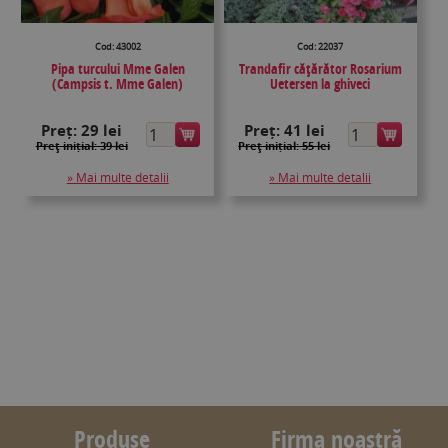
Cod: 43002
Cod: 22037
Pipa turcului Mme Galen
Trandafir căţărător Rosarium
(Campsis t. Mme Galen)
Uetersen la ghiveci
Preț:
29 lei
Preț:
41 lei
Preţ inițial: 39 lei
Preţ inițial: 55 lei
» Mai multe detalii
» Mai multe detalii
Produse
Firma noastră