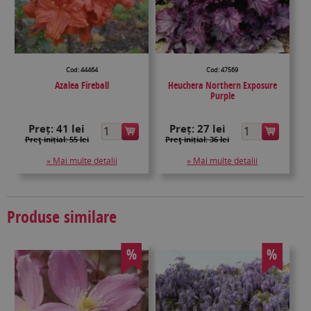
Cod: 44464
Cod: 47569
Azalea Fireball
Heuchera Northern Exposure
Purple
Preț:
41 lei
Preț:
27 lei
Preţ inițial: 55 lei
Preţ inițial: 36 lei
» Mai multe detalii
» Mai multe detalii
Produse similare
%
%