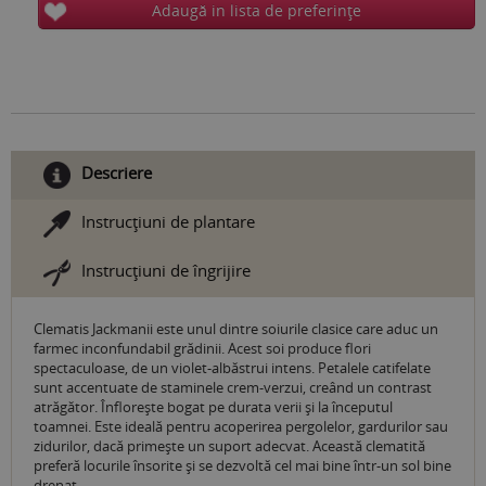
Adaugă in lista de preferinţe
Descriere
Instrucţiuni de plantare
Instrucţiuni de îngrijire
Clematis Jackmanii este unul dintre soiurile clasice care aduc un
farmec inconfundabil grădinii. Acest soi produce flori
spectaculoase, de un violet-albăstrui intens. Petalele catifelate
sunt accentuate de staminele crem-verzui, creând un contrast
atrăgător. Înflorește bogat pe durata verii și la începutul
toamnei. Este ideală pentru acoperirea pergolelor, gardurilor sau
zidurilor, dacă primește un suport adecvat. Această clematită
preferă locurile însorite și se dezvoltă cel mai bine într-un sol bine
drenat.