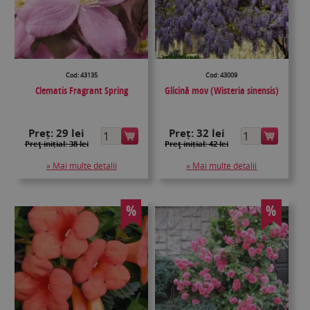
Cod: 43135
Cod: 43009
Clematis Fragrant Spring
Glicină mov (Wisteria sinensis)
Preț:
29 lei
Preț:
32 lei
Preţ inițial: 38 lei
Preţ inițial: 42 lei
» Mai multe detalii
» Mai multe detalii
%
%