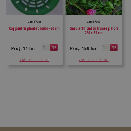
Cod: 57086
Cod: 57093
Coș pentru plantat bulbi - 20 cm
Gard artificial cu frunze și flori
230 x 53 cm
Preț:
11 lei
Preț:
159 lei
» Mai multe detalii
» Mai multe detalii