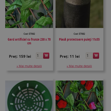
Cod: 57092
Cod: 57082
Gard artificial cu frunze 230 x 70
Plasă protectoare puieţi 11x55
cm
Preț:
159 lei
Preț:
11 lei
» Mai multe detalii
» Mai multe detalii