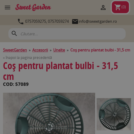
shopping_cart


(
0
)


0757059275,
0757059274
info@sweetgarden.ro
search
SweetGarden
»
Accesorii
»
Unelte
»
Coș pentru plantat bulbi - 31,5 cm
« Înapoi la pagina precedentă
Coș pentru plantat bulbi - 31,5
cm
COD: 57089