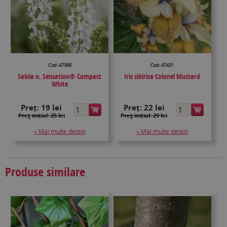
Cod: 47388
Cod: 47421
Salvia n. Sensation® Compact
Iris sibirica Colonel Mustard
White
Preț:
19 lei
Preț:
22 lei
Preţ inițial: 25 lei
Preţ inițial: 29 lei
» Mai multe detalii
» Mai multe detalii
Produse similare