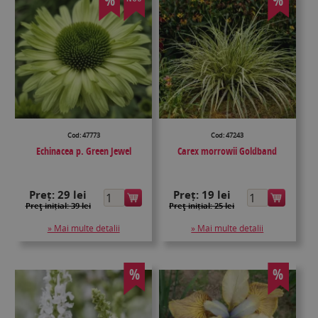
%
%
Cod: 47773
Cod: 47243
Echinacea p. Green Jewel
Carex morrowii Goldband
Preț:
29 lei
Preț:
19 lei
Preţ inițial: 39 lei
Preţ inițial: 25 lei
» Mai multe detalii
» Mai multe detalii
%
%