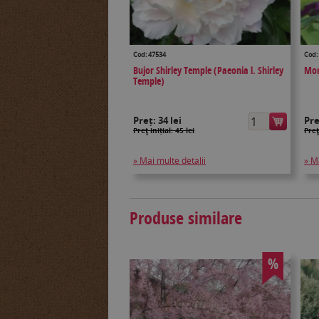
Cod: 47534
Cod:
Bujor Shirley Temple (Paeonia l. Shirley
Mon
Temple)
Preț:
34 lei
Pr
Preţ inițial: 45 lei
Preţ
» Mai multe detalii
» M
Produse similare
%