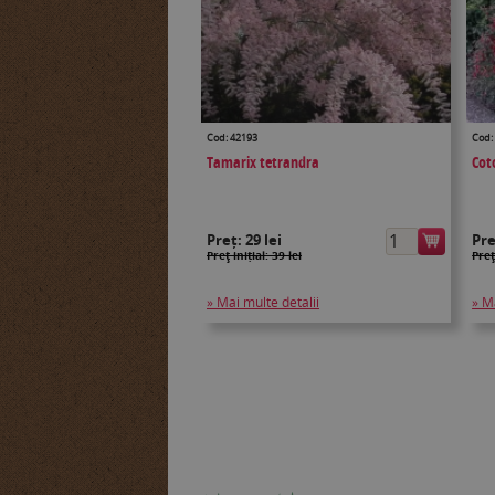
Cod: 42193
Cod:
Tamarix tetrandra
Cot
Preț:
29 lei
Pr
Preţ inițial: 39 lei
Preţ
» Mai multe detalii
» M