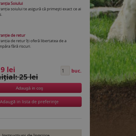
anția Soiului
anția soiului te asigură că primești exact ce ai
s.
anție de retur
anția de retur îți oferă libertatea de a
păra fără riscuri.
9 lei
buc.
ițial: 25 lei
Adaugă in coş
Adaugă in lista de preferinţe
Instrucţiuni de îngrijire