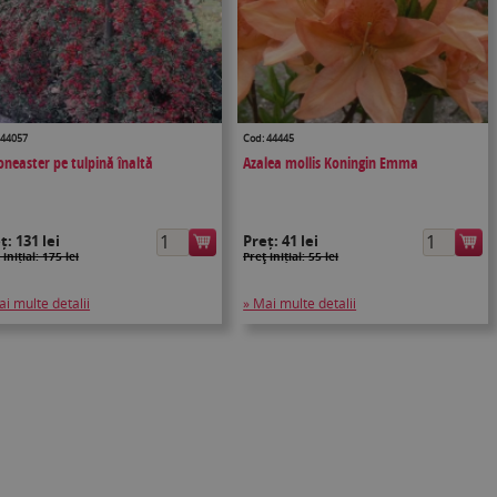
 44057
Cod: 44445
oneaster pe tulpină înaltă
Azalea mollis Koningin Emma
eț:
131 lei
Preț:
41 lei
 inițial: 175 lei
Preţ inițial: 55 lei
ai multe detalii
» Mai multe detalii