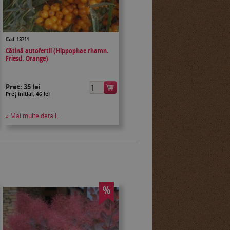
Cod: 13711
Cătină autofertil (Hippophae rhamn.
Friesd. Orange)
Preț:
35 lei
Preţ inițial: 46 lei
» Mai multe detalii
%