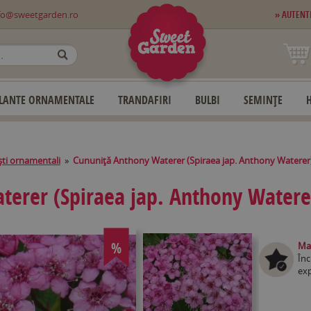
fo@sweetgarden.ro
» AUTENT
OK
LANTE ORNAMENTALE
TRANDAFIRI
BULBI
SEMINȚE
ti ornamentali
»
Cununiţă Anthony Waterer (Spiraea jap. Anthony Waterer
terer (Spiraea jap. Anthony Watere
%
Mag
Înc
exp