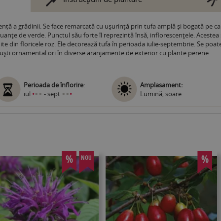
nță a grădinii. Se face remarcată cu ușurință prin tufa amplă și bogată pe ca
uanţe de verde. Punctul său forte îl reprezintă însă, inflorescenţele. Aceste
uite din floricele roz. Ele decorează tufa în perioada iulie-septembrie. Se po
arbuști ornamental ori în diverse aranjamente de exterior cu plante perene.
Perioada de înflorire
:
Amplasament:
•
•
•
•
iul
•
- sept
•
Lumină, soare
%
%
NOU