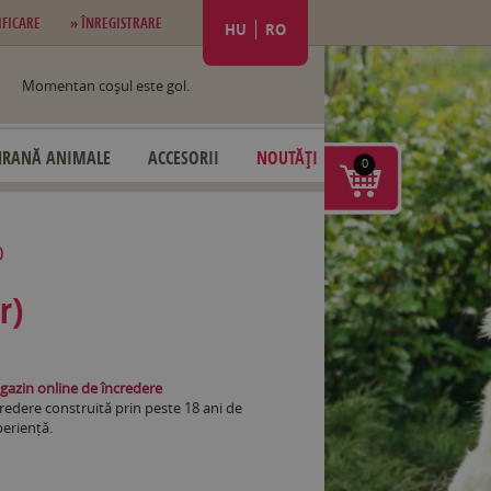
IFICARE
» ÎNREGISTRARE
HU
RO
Momentan coşul este gol.
HRANĂ ANIMALE
ACCESORII
NOUTĂȚI
0
)
r)
azin online de încredere
redere construită prin peste 18 ani de
eriență.