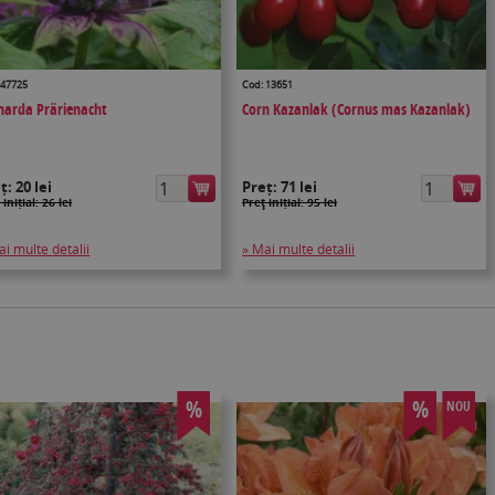
 47725
Cod: 13651
arda Prärienacht
Corn Kazanlak (Cornus mas Kazanlak)
eț:
20 lei
Preț:
71 lei
 inițial: 26 lei
Preţ inițial: 95 lei
ai multe detalii
» Mai multe detalii
%
%
NOU