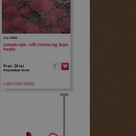
Cod: 44065
Scumpie roșie - tufă (Cotinus cog. Royal
Purple)
Preț:
26 lei
Preţ inițial: 35 lei
» Mai multe detalii