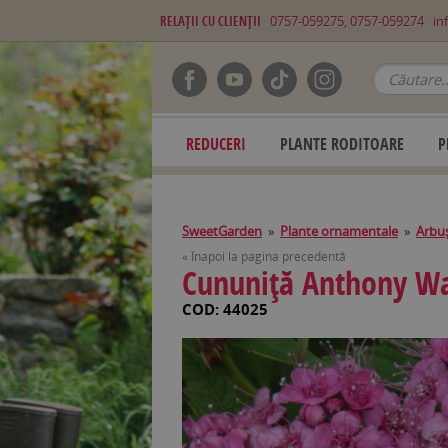
RELAŢII CU CLIENŢII
0757-059275, 0757-059274
in
REDUCERI
PLANTE RODITOARE
P
SweetGarden
»
Plante ornamentale
»
Arbuş
« Înapoi la pagina precedentă
Cununiţă Anthony Wa
COD: 44025