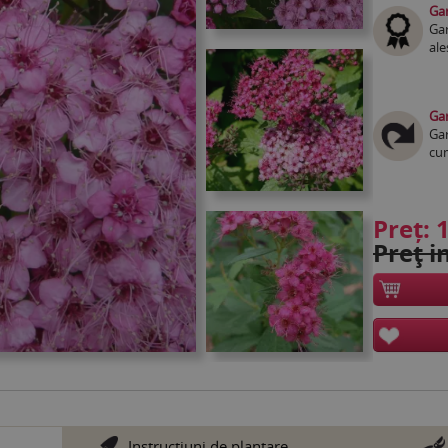
Gar
Gar
ale
Gar
Gar
cum
Preț:
1
Preţ in
Instrucţiuni de plantare