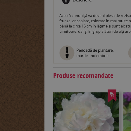
Acestă cununiță va deveni piesa de reziste
frunze lanceolate, colorate în mai multe n
până la circa 15 cm în lăţime și sunt alcăt
uimitoare, dar și în grup alături de alți 
Perioadă de plantare:
martie - noiembrie
Produse recomandate
%