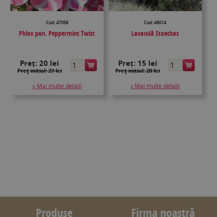
Cod: 47056
Cod: 46014
Phlox pan. Peppermint Twist
Lavandă Stoechas
Preț:
20 lei
Preț:
15 lei
Preţ inițial: 27 lei
Preţ inițial: 20 lei
» Mai multe detalii
» Mai multe detalii
Produse
Firma noastră