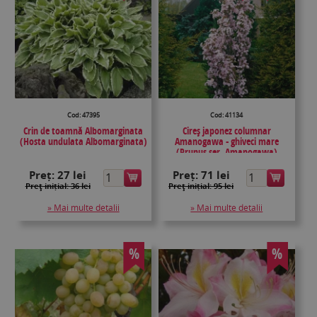
Cod: 47395
Cod: 41134
Crin de toamnă Albomarginata
Cireş japonez columnar
(Hosta undulata Albomarginata)
Amanogawa - ghiveci mare
(Prunus ser. Amanogawa)
Preț:
27 lei
Preț:
71 lei
Preţ inițial: 36 lei
Preţ inițial: 95 lei
» Mai multe detalii
» Mai multe detalii
%
%