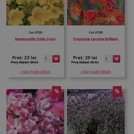
Cod: 47026
Cod: 47588
Hemerocallis Stella d-Oro
Crocosmia Carmine Brilliant
Preț:
23 lei
Preț:
20 lei
Preţ inițial: 30 lei
Preţ inițial: 26 lei
» Mai multe detalii
» Mai multe detalii
%
%