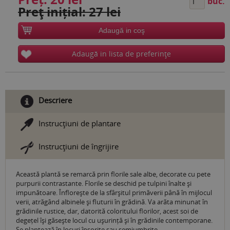
buc.
Preţ inițial: 27 lei
Adaugă in coş
Adaugă in lista de preferinţe
Descriere
Instrucţiuni de plantare
Instrucţiuni de îngrijire
Această plantă se remarcă prin florile sale albe, decorate cu pete
purpurii contrastante. Florile se deschid pe tulpini înalte și
impunătoare. Înflorește de la sfârșitul primăverii până în mijlocul
verii, atrăgând albinele și fluturii în grădină. Va arăta minunat în
grădinile rustice, dar, datorită coloritului florilor, acest soi de
degețel își găsește locul cu ușurință și în grădinile contemporane.
Se plantează în locuri însorite sau semiumbrite.