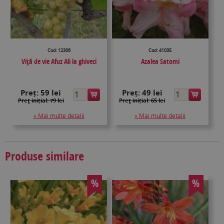
Cod: 12306
Cod: 41035
Viţă de vie Afuz Ali la ghiveci
Azalea Satomi
Preț:
59 lei
Preț:
49 lei
Preţ inițial: 79 lei
Preţ inițial: 65 lei
» Mai multe detalii
» Mai multe detalii
Produse similare
%
%