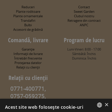
Reduceri
Contact
Plante roditoare
Sweet Garden
Plante ornamentale
Clubul nostru
Trandafiri
Retragere din contract
Bulbi
ANPC
Accesorii de grădină
Comandă, livrare
Program de lucru
Garanţie
Luni-Vineri: 8:00 - 17:00
Informaţii de livrare
Sâmbătă: Închis
Întrebări frecvente
Duminica: Închis
Protejarea datelor
Relaţii cu clienţii
Relaţii cu clienţii
0771-400771,
0757-059275,
0757-059274
×
Acest site web folosește cookie-uri
info@sweetgarden.ro