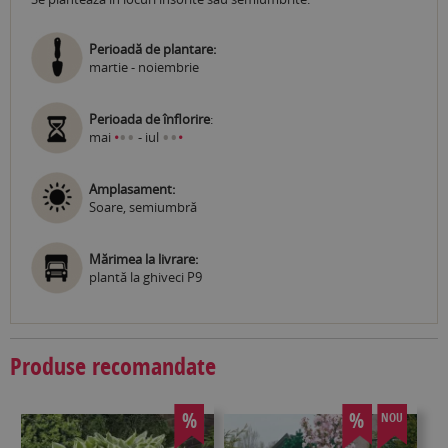
Perioadă de plantare:
martie - noiembrie
Perioada de înflorire
:
•
•
•
•
mai
•
- iul
•
Amplasament:
Soare, semiumbră
Mărimea la livrare:
plantă la ghiveci P9
Produse recomandate
%
%
NOU