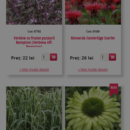
Cod: 47782
Cod: 47439
Verbina cu frunze purpurii
Monarda Cambridge Scarlet
Bampton (Verbena off.
Bampton)
Preț:
22 lei
Preț:
26 lei
» Mai multe detalii
» Mai multe detalii
NOU