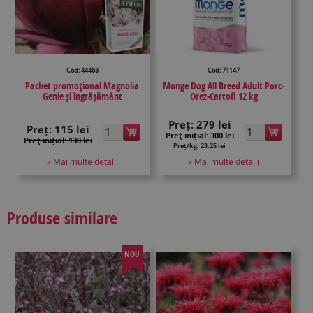
Cod: 44468
Cod: 71147
Pachet promoțional Magnolia
Monge Dog All Breed Adult Porc-
Genie și îngrășământ
Orez-Cartofi 12 kg
Preț:
279 lei
Preț:
115 lei
Preţ inițial: 300 lei
Preţ inițial: 130 lei
Preț/kg: 23.25 lei
» Mai multe detalii
» Mai multe detalii
Produse similare
NOU