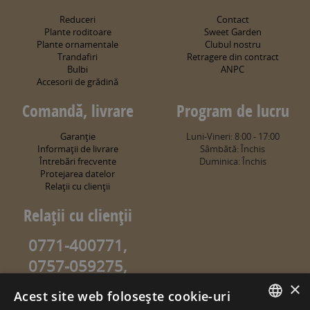
Reduceri
Contact
Plante roditoare
Sweet Garden
Plante ornamentale
Clubul nostru
Trandafiri
Retragere din contract
Bulbi
ANPC
Accesorii de grădină
Comandă, livrare
Program de lucru
Garanţie
Luni-Vineri: 8:00 - 17:00
Informaţii de livrare
Sâmbătă: Închis
Întrebări frecvente
Duminica: Închis
Protejarea datelor
Relaţii cu clienţii
Relaţii cu clienţii
0771-400771,
0757-059275,
0757-059274
×
Acest site web folosește cookie-uri
info@sweetgarden.ro