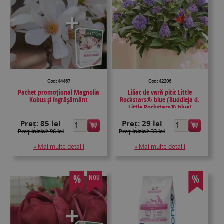
Cod: 44467
Cod: 42206
Pachet promoțional Magnolia
Liliac de vară pitic Little
Kobus și îngrășământ
Rockstars® blue (Buddleja d.
Little Rockstars® blue)
Preț:
85 lei
Preț:
29 lei
Preţ inițial: 96 lei
Preţ inițial: 33 lei
» Mai multe detalii
» Mai multe detalii
%
%
NOU