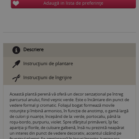
Adaugă in lista de preferinţe
Descriere
Instrucţiuni de plantare
Instrucţiuni de îngrijire
Această plantă perenă vă oferă un decor senzațional pe întreg
parcursul anului, fiind veșnic verde. Este o încântare din punct de
vedere formal și cromatic. Foliajul bogat formează movile
rotunjite și îmbină armonios, în funcție de anotimp, o gamă largă
de culori și nuanțe, începând de la: verde, portocaliu, până la
roșu-bordo, purpuriu, violet. Spre sfârșitul primăverii, își fac
apariția și florile, de culoare galbenă, însă nu prezintă neapărat
un interes din punct de vedere decorativ, accentul căzând pe
frunzișul plantei. Se amplasează în locuri însorite, luminoase.