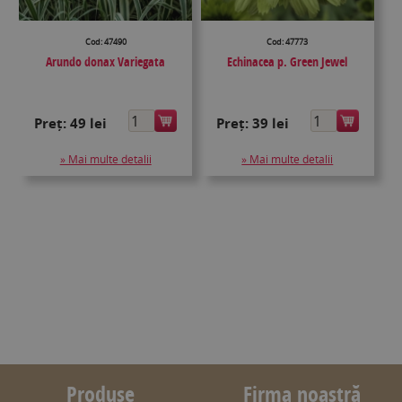
Cod: 47490
Cod: 47773
Arundo donax Variegata
Echinacea p. Green Jewel
Preț:
49 lei
Preț:
39 lei
» Mai multe detalii
» Mai multe detalii
Produse
Firma noastră