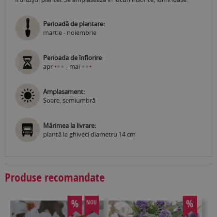
Perioadă de plantare:
martie - noiembrie
Perioada de înflorire
:
•
•
•
•
apr
•
- mai
•
Amplasament:
Soare, semiumbră
Mărimea la livrare:
plantă la ghiveci diametru 14 cm
Produse recomandate
%
%
NOU