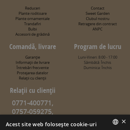
Reduceri
Contact
Plante roditoare
Sweet Garden
Plante ornamentale
Clubul nostru
Trandafiri
Retragere din contract
Bulbi
ANPC
Accesorii de grădină
Comandă, livrare
Program de lucru
Garanţie
Luni-Vineri: 8:00 - 17:00
Informaţii de livrare
Sâmbătă: Închis
Întrebări frecvente
Duminica: Închis
Protejarea datelor
Relaţii cu clienţii
Relaţii cu clienţii
0771-400771,
0757-059275,
0757-059274
×
Acest site web folosește cookie-uri
info@sweetgarden.ro