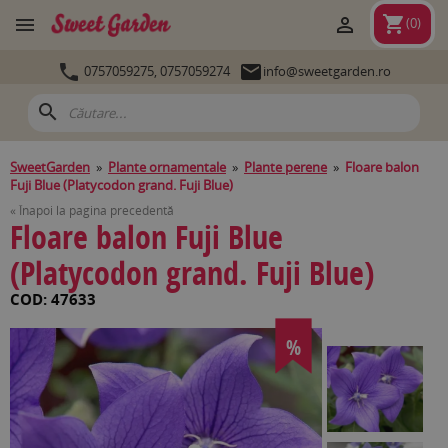
shopping_cart


(
0
)


0757059275,
0757059274
info@sweetgarden.ro
search
SweetGarden
»
Plante ornamentale
»
Plante perene
»
Floare balon
Fuji Blue (Platycodon grand. Fuji Blue)
« Înapoi la pagina precedentă
Floare balon Fuji Blue
(Platycodon grand. Fuji Blue)
COD: 47633
%