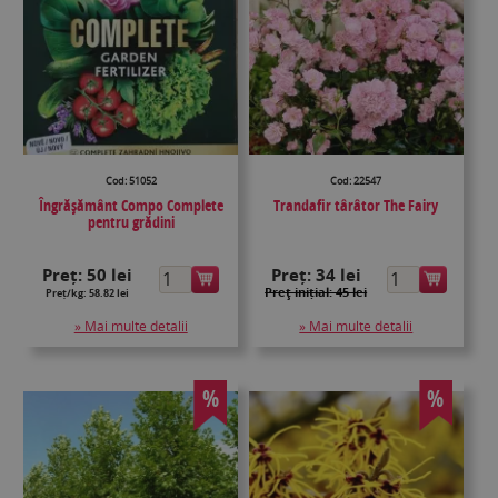
Cod: 51052
Cod: 22547
Îngrășământ Compo Complete
Trandafir târâtor The Fairy
pentru grădini
Preț:
50 lei
Preț:
34 lei
Preţ inițial: 45 lei
Preț/kg: 58.82 lei
» Mai multe detalii
» Mai multe detalii
%
%