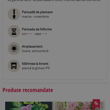
Perioadă de plantare:
martie - noiembrie
Perioada de înflorire
:
•
•
•
•
iun
•
- sept
•
Amplasament:
Soare, semiumbră
Mărimea la livrare:
plantă la ghiveci P9
Produse recomandate
%