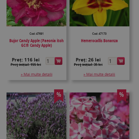
Cod: 47691
Cod: 47173
Bujor Candy Apple (Paeonia itoh
Hemerocallis Bonanza
GC® Candy Apple)
Preț:
116 lei
Preț:
26 lei
Preţ inițial: 155 lei
Preţ inițial: 35 lei
» Mai multe detalii
» Mai multe detalii
%
%