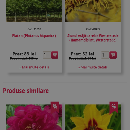
Cod: 41010
Cod: 44053
Platan (Platanus hispanica)
Alunul vrăjitoarelor Westerstede
(Hamamelis int. Westerstede)
Preț:
83 lei
Preț:
52 lei
Preţ inițial: 110 lei
Preţ inițial: 69 lei
» Mai multe detalii
» Mai multe detalii
Produse similare
%
%