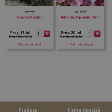
Cod: 46014
Cod: 47056
Lavandă Stoechas
Phlox pan. Peppermint Twist
Preț:
15 lei
Preț:
20 lei
Preţ inițial: 20 lei
Preţ inițial: 27 lei
» Mai multe detalii
» Mai multe detalii
Produse
Firma noastră