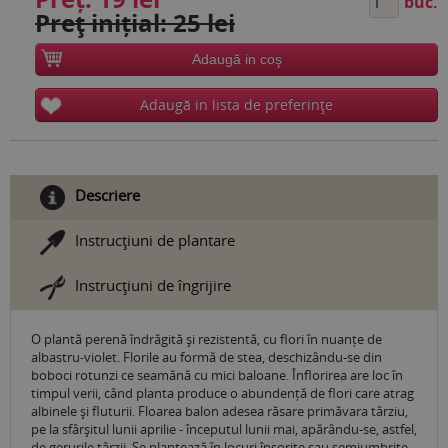
buc.
Preţ inițial: 25 lei
Adaugă in coş
Adaugă in lista de preferinţe
Descriere
Instrucţiuni de plantare
Instrucţiuni de îngrijire
O plantă perenă îndrăgită și rezistentă, cu flori în nuanțe de
albastru-violet. Florile au formă de stea, deschizându-se din
boboci rotunzi ce seamănă cu mici baloane. Înflorirea are loc în
timpul verii, când planta produce o abundență de flori care atrag
albinele și fluturii. Floarea balon adesea răsare primăvara târziu,
pe la sfârşitul lunii aprilie - începutul lunii mai, apărându-se, astfel,
de gerurile târzii. Se plantează în locuri însorite sau semiumbrite.