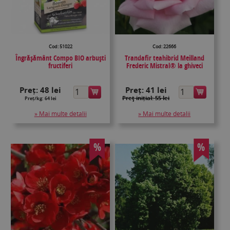
Cod: 51022
Cod: 22666
Îngrășământ Compo BIO arbuști
Trandafir teahibrid Meilland
fructiferi
Frederic Mistral® la ghiveci
Preț:
48 lei
Preț:
41 lei
Preţ inițial: 55 lei
Preț/kg: 64 lei
» Mai multe detalii
» Mai multe detalii
%
%