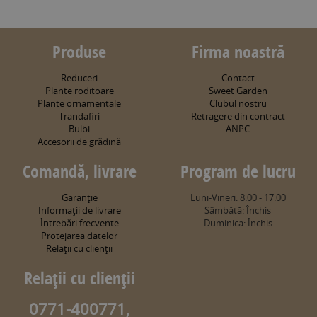
Produse
Firma noastră
Reduceri
Contact
Plante roditoare
Sweet Garden
Plante ornamentale
Clubul nostru
Trandafiri
Retragere din contract
Bulbi
ANPC
Accesorii de grădină
Comandă, livrare
Program de lucru
Garanţie
Luni-Vineri: 8:00 - 17:00
Informaţii de livrare
Sâmbătă: Închis
Întrebări frecvente
Duminica: Închis
Protejarea datelor
Relaţii cu clienţii
Relaţii cu clienţii
0771-400771,