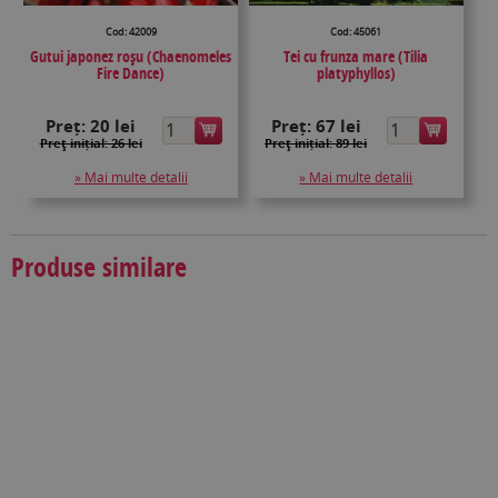
Cod: 42009
Cod: 45061
Gutui japonez roșu (Chaenomeles
Tei cu frunza mare (Tilia
Fire Dance)
platyphyllos)
Preț:
20 lei
Preț:
67 lei
Preţ inițial: 26 lei
Preţ inițial: 89 lei
» Mai multe detalii
» Mai multe detalii
Produse similare