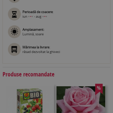
Perioadă de coacere
:
•
•
•
•
iun
•
- aug
•
Amplasament:
Lumină, soare
Mărimea la livrare:
răsad dezvoltat la ghiveci
Produse recomandate
%