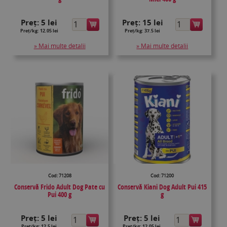
Preț:
5 lei
Preț:
15 lei
Preț/kg: 12.05 lei
Preț/kg: 37.5 lei
» Mai multe detalii
» Mai multe detalii
Cod: 71208
Cod: 71200
Conservă Frido Adult Dog Pate cu
Conservă Kiani Dog Adult Pui 415
Pui 400 g
g
Preț:
5 lei
Preț:
5 lei
Preț/kg: 12.5 lei
Preț/kg: 12.05 lei