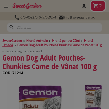
shopping_cart


(
0
)


0757059275,
0757059274
info@sweetgarden.ro
search
SweetGarden
»
Hrană Animale
»
Hrană pentru Câini
»
Hrană
Umedă
»
Gemon Dog Adult Pouches-Chunkies Carne de Vânat 100 g
« Înapoi la pagina precedentă
Gemon Dog Adult Pouches-
Chunkies Carne de Vânat 100 g
COD: 71214