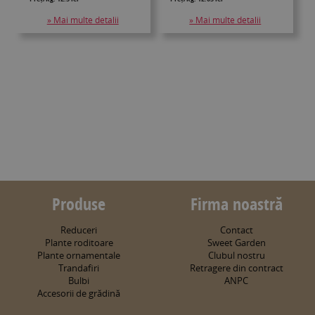
» Mai multe detalii
» Mai multe detalii
Produse
Firma noastră
Reduceri
Contact
Plante roditoare
Sweet Garden
Plante ornamentale
Clubul nostru
Trandafiri
Retragere din contract
Bulbi
ANPC
Accesorii de grădină