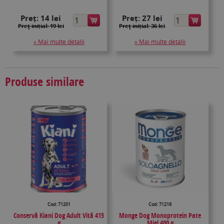
Preț:
14 lei
Preț:
27 lei
Preţ inițial: 19 lei
Preţ inițial: 36 lei
» Mai multe detalii
» Mai multe detalii
Produse similare
Cod: 71201
Cod: 71216
Conservă Kiani Dog Adult Vită 415
Monge Dog Monoprotein Pate
g
Miel 400 g