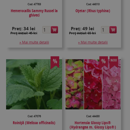
Cod: 47783
Cod: 44010
Hemerocallis Sammy Russel la
Oțetar (Rhus typhina)
ghiveci
Preț:
34 lei
Preț:
49 lei
Preţ inițial: 45 lei
Preţ inițial: 65 lei
» Mai multe detalii
» Mai multe detalii
%
%
NOU
Cod: 47076
Cod: 44430
Roiniță (Melissa officinalis)
Hortensia Glossy Lips®
(Hydrangea m. Glossy Lips®)