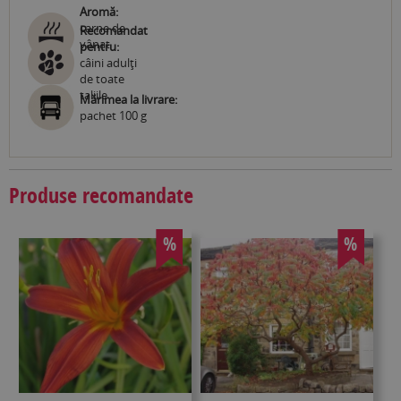
Aromă:
carne de
Recomandat
vânat
pentru:
câini adulţi
de toate
taliile
Mărimea la livrare:
pachet 100 g
Produse recomandate
%
%