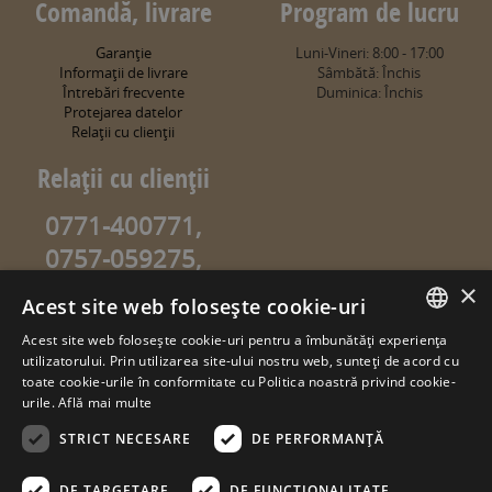
Comandă, livrare
Program de lucru
Garanţie
Luni-Vineri: 8:00 - 17:00
Informaţii de livrare
Sâmbătă: Închis
Întrebări frecvente
Duminica: Închis
Protejarea datelor
Relaţii cu clienţii
Relaţii cu clienţii
0771-400771,
0757-059275,
0757-059274
×
Acest site web folosește cookie-uri
info@sweetgarden.ro
Acest site web folosește cookie-uri pentru a îmbunătăți experiența
ROMANIAN
utilizatorului. Prin utilizarea site-ului nostru web, sunteți de acord cu
© copyright 2026. sweetgarden.ro
toate cookie-urile în conformitate cu Politica noastră privind cookie-
HUNGARIAN
urile.
Află mai multe
Toate drepturile rezervate. Reproducerea integrală sau parţială a
textelor sau a ilustraţiilor din orice pagină a site-ului
STRICT NECESARE
DE PERFORMANȚĂ
www.sweetgarden.ro este posibilă numai cu acordul prealabil
scris la adresa info@sweetgarden.ro . Pirateria intelectuală se
pedepseşte conform legii. Eventualele încălcări ale dreptului de
DE TARGETARE
DE FUNCŢIONALITATE