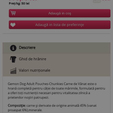
Preț/kg: 50 lei
Adaugă in coş
Adaugă in lista de preferinţe
Descriere
Ghid de hrănire
Valori nutriționale
Gemon Dog Adult Pouches-Chunkies Carne de Vânat este o
hrană completă pentru căței de toate mărimile, formulată pentru
a oferi toți nutrienții necesari pentru vitalitatea zilnică a
prietenilor noștri patrupezi.
Compoziţie:
carne și derivate de origine animală 45% (vanat
proaspat 6%),minerale.