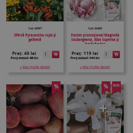
Cod: 44097
Cod: 44469
Ofertă Pyracantha roșie și
Pachet promoțional Magnolia
galbenă
Soulangeana, Alba Superba și
îngrășământ
Preț:
40 lei
Preț:
119 lei
Preţ inițial: 48 lei
Preţ inițial: 141 lei
» Mai multe detalii
» Mai multe detalii
%
%
NOU