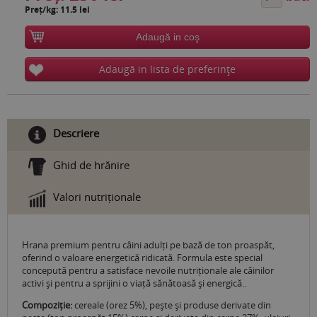
Preț/kg: 11.5 lei
Adaugă in coş
Adaugă in lista de preferinţe
Descriere
Ghid de hrănire
Valori nutriționale
Hrana premium pentru câini adulți pe bază de ton proaspăt,
oferind o valoare energetică ridicată. Formula este special
concepută pentru a satisface nevoile nutriționale ale câinilor
activi și pentru a sprijini o viață sănătoasă și energică..
Compoziție:
cereale (orez 5%), pește și produse derivate din