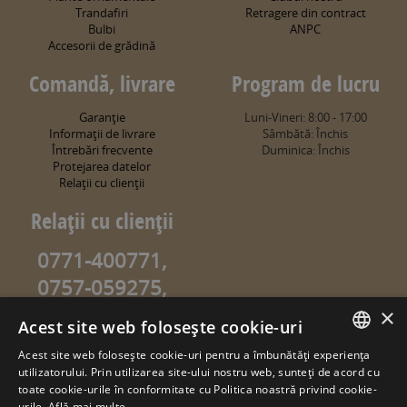
Trandafiri
Retragere din contract
Bulbi
ANPC
Accesorii de grădină
Comandă, livrare
Program de lucru
Garanţie
Luni-Vineri: 8:00 - 17:00
Informaţii de livrare
Sâmbătă: Închis
Întrebări frecvente
Duminica: Închis
Protejarea datelor
Relaţii cu clienţii
Relaţii cu clienţii
0771-400771,
0757-059275,
0757-059274
×
Acest site web folosește cookie-uri
info@sweetgarden.ro
Acest site web folosește cookie-uri pentru a îmbunătăți experiența
ROMANIAN
utilizatorului. Prin utilizarea site-ului nostru web, sunteți de acord cu
© copyright 2026. sweetgarden.ro
toate cookie-urile în conformitate cu Politica noastră privind cookie-
HUNGARIAN
urile.
Află mai multe