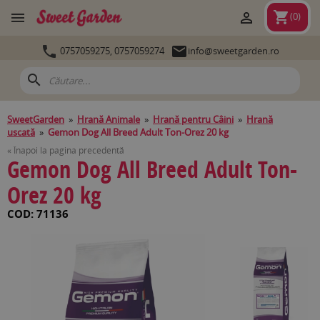
shopping_cart


(
0
)


0757059275,
0757059274
info@sweetgarden.ro
search
SweetGarden
»
Hrană Animale
»
Hrană pentru Câini
»
Hrană
uscată
»
Gemon Dog All Breed Adult Ton-Orez 20 kg
« Înapoi la pagina precedentă
Gemon Dog All Breed Adult Ton-
Orez 20 kg
COD: 71136