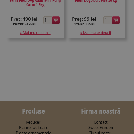
Sams Field Dog Adult Mini Pui și
Kiani Dog Adult Vită 20 kg
Cartofi 8kg
Preț:
190 lei
Preț:
99 lei
Preț/kg: 23.75 lei
Preț/kg: 4.95 lei
» Mai multe detalii
» Mai multe detalii
Produse
Firma noastră
Reduceri
Contact
Plante roditoare
Sweet Garden
Plante ornamentale
Clubul nostru