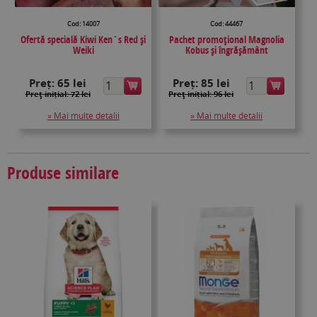
Cod: 14007
Cod: 44467
Ofertă specială Kiwi Ken`s Red și
Pachet promoțional Magnolia
Weiki
Kobus și îngrășământ
Preț:
65 lei
Preț:
85 lei
Preţ inițial: 72 lei
Preţ inițial: 96 lei
» Mai multe detalii
» Mai multe detalii
Produse similare