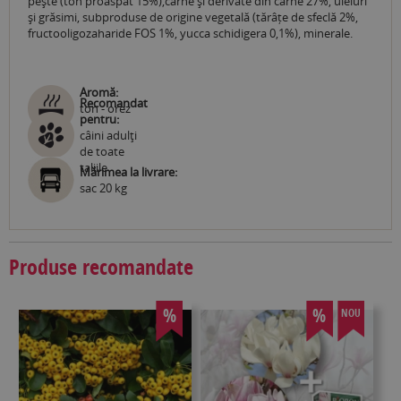
pește (ton proaspăt 15%),carne și derivate din carne 27%, uleiuri
și grăsimi, subproduse de origine vegetală (tărâțe de sfeclă 2%,
fructooligozaharide FOS 1%, yucca schidigera 0,1%), minerale.
Aromă:
Recomandat
ton - orez
pentru:
câini adulţi
de toate
taliile
Mărimea la livrare:
sac 20 kg
Produse recomandate
%
%
NOU