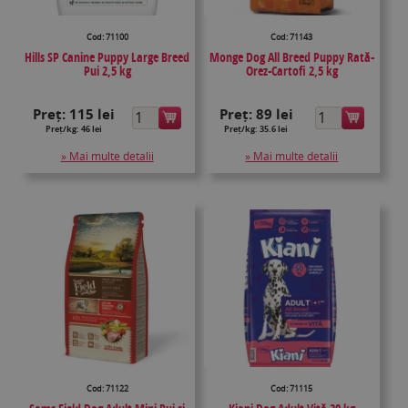
Cod: 71100
Cod: 71143
Hills SP Canine Puppy Large Breed
Monge Dog All Breed Puppy Rată-
Pui 2,5 kg
Orez-Cartofi 2,5 kg
Preț:
115 lei
Preț:
89 lei
Preț/kg: 46 lei
Preț/kg: 35.6 lei
» Mai multe detalii
» Mai multe detalii
Cod: 71122
Cod: 71115