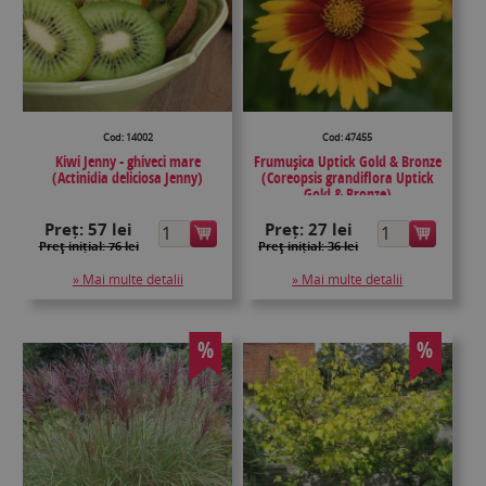
Cod: 14002
Cod: 47455
Kiwi Jenny - ghiveci mare
Frumușica Uptick Gold & Bronze
(Actinidia deliciosa Jenny)
(Coreopsis grandiflora Uptick
Gold & Bronze)
Preț:
57 lei
Preț:
27 lei
Preţ inițial: 76 lei
Preţ inițial: 36 lei
» Mai multe detalii
» Mai multe detalii
%
%