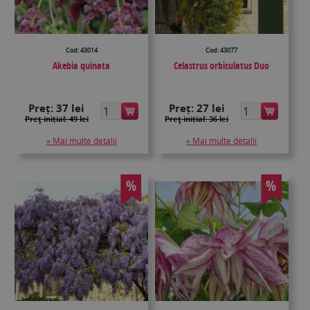
Cod: 43014
Cod: 43077
Akebia quinata
Celastrus orbiculatus Duo
Preț:
37 lei
Preț:
27 lei
Preţ inițial: 49 lei
Preţ inițial: 36 lei
» Mai multe detalii
» Mai multe detalii
%
%