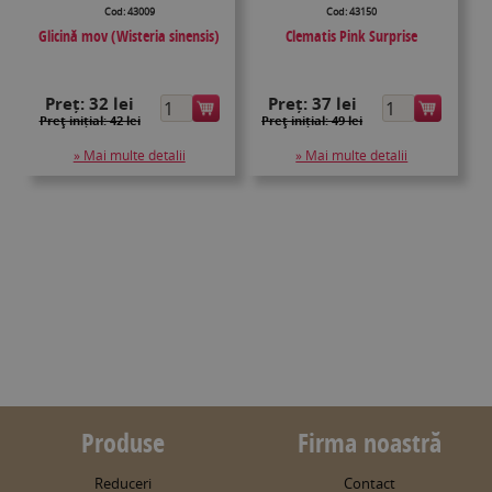
Cod: 43009
Cod: 43150
Glicină mov (Wisteria sinensis)
Clematis Pink Surprise
Preț:
32 lei
Preț:
37 lei
Preţ inițial: 42 lei
Preţ inițial: 49 lei
» Mai multe detalii
» Mai multe detalii
Produse
Firma noastră
Reduceri
Contact