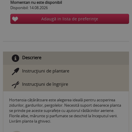
Momentan nu este disponibil
Disponibil: 14.08.2026
Adaugă in lista de preferinţe
Descriere
Instrucţiuni de plantare
Instrucţiuni de îngrijire
Hortensia cățărătoare este alegerea ideală pentru acoperirea
zidurilor, gardurilor, pergolelor. Necesită suport deoarece planta
se prinde pe aceste suprafețe cu ajutorul rădăcinilor aeriene.
Florile albe, mărunte și parfumate se deschid la începutul verii.
Livrăm plante la ghiveci.