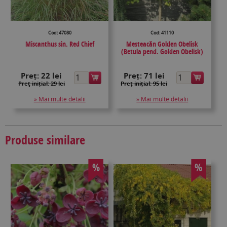
Cod: 47080
Cod: 41110
Miscanthus sin. Red Chief
Mesteacăn Golden Obelisk
(Betula pend. Golden Obelisk)
Preț:
22 lei
Preț:
71 lei
Preţ inițial: 29 lei
Preţ inițial: 95 lei
» Mai multe detalii
» Mai multe detalii
Produse similare
%
%