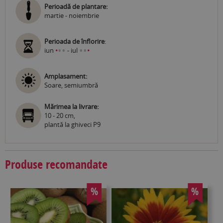
Perioadă de plantare:
martie - noiembrie
Perioada de înflorire
:
•
•
•
•
iun
•
- iul
•
Amplasament:
Soare, semiumbră
Mărimea la livrare:
10 - 20 cm,
plantă la ghiveci P9
Produse recomandate
%
%