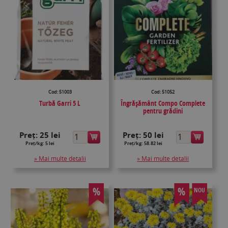
Cod: 51003
Cod: 51052
Turbă Garri 5 L
Îngrășământ Compo Complete
pentru grădini
Preț:
25 lei
Preț:
50 lei
Preț/kg: 5 lei
Preț/kg: 58.82 lei
» Mai multe detalii
» Mai multe detalii
%
%
NOU