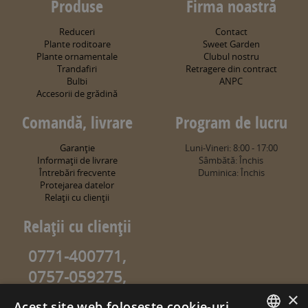
Produse
Firma noastră
Reduceri
Contact
Plante roditoare
Sweet Garden
Plante ornamentale
Clubul nostru
Trandafiri
Retragere din contract
Bulbi
ANPC
Accesorii de grădină
Comandă, livrare
Program de lucru
Garanţie
Luni-Vineri: 8:00 - 17:00
Informaţii de livrare
Sâmbătă: Închis
Întrebări frecvente
Duminica: Închis
Protejarea datelor
Relaţii cu clienţii
Relaţii cu clienţii
0771-400771,
0757-059275,
0757-059274
×
Acest site web folosește cookie-uri