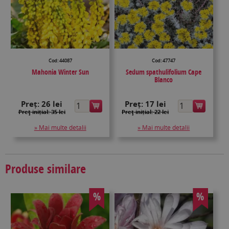
Cod: 44087
Cod: 47747
Mahonia Winter Sun
Sedum spathulifolium Cape
Blanco
Preț:
26 lei
Preț:
17 lei
Preţ inițial: 35 lei
Preţ inițial: 22 lei
» Mai multe detalii
» Mai multe detalii
Produse similare
%
%