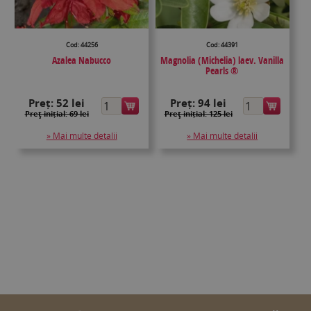
Cod: 44256
Cod: 44391
Azalea Nabucco
Magnolia (Michelia) laev. Vanilla
Pearls ®
Preț:
52 lei
Preț:
94 lei
Preţ inițial: 69 lei
Preţ inițial: 125 lei
» Mai multe detalii
» Mai multe detalii