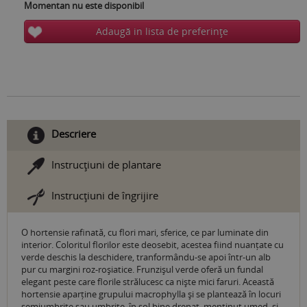
Momentan nu este disponibil
Adaugă in lista de preferinţe
Descriere
Instrucţiuni de plantare
Instrucţiuni de îngrijire
O hortensie rafinată, cu flori mari, sferice, ce par luminate din
interior. Coloritul florilor este deosebit, acestea fiind nuanțate cu
verde deschis la deschidere, tranformându-se apoi într-un alb
pur cu margini roz-roșiatice. Frunzișul verde oferă un fundal
elegant peste care florile strălucesc ca niște mici faruri. Această
hortensie aparține grupului macrophylla și se plantează în locuri
semiumbrite sau umbrite, în sol bine drenat, menținut umed, și