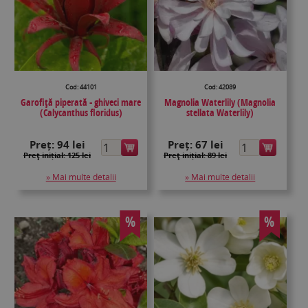
Cod: 44101
Cod: 42089
Garofiță piperată - ghiveci mare
Magnolia Waterlily (Magnolia
(Calycanthus floridus)
stellata Waterlily)
Preț:
94 lei
Preț:
67 lei
Preţ inițial: 125 lei
Preţ inițial: 89 lei
» Mai multe detalii
» Mai multe detalii
%
%