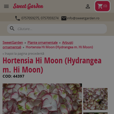
shopping_cart


(
0
)


0757059275,
0757059274
info@sweetgarden.ro
search
SweetGarden
»
Plante ornamentale
»
Arbuşti
ornamentali
»
Hortensia Hi Moon (Hydrangea m. Hi Moon)
« Înapoi la pagina precedentă
Hortensia Hi Moon (Hydrangea
m. Hi Moon)
COD: 44397