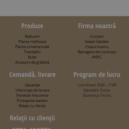
Produse
Firma noastră
Reduceri
Contact
Plante roditoare
Sweet Garden
Plante ornamentale
Clubul nostru
Trandafiri
Retragere din contract
Bulbi
ANPC
Accesorii de grădină
Comandă, livrare
Program de lucru
Garanţie
Luni-Vineri: 8:00 - 17:00
Informaţii de livrare
Sâmbătă: Închis
Întrebări frecvente
Duminica: Închis
Protejarea datelor
Relaţii cu clienţii
Relaţii cu clienţii