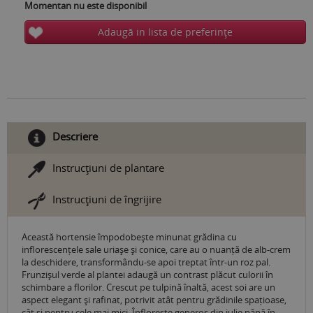
Momentan nu este disponibil
Adaugă in lista de preferinţe
Descriere
Instrucţiuni de plantare
Instrucţiuni de îngrijire
Această hortensie împodobește minunat grădina cu
inflorescențele sale uriașe și conice, care au o nuanță de alb-crem
la deschidere, transformându-se apoi treptat într-un roz pal.
Frunzișul verde al plantei adaugă un contrast plăcut culorii în
schimbare a florilor. Crescut pe tulpină înaltă, acest soi are un
aspect elegant și rafinat, potrivit atât pentru grădinile spațioase,
cât și pentru cele mai mici. Înflorește generos din iulie până în