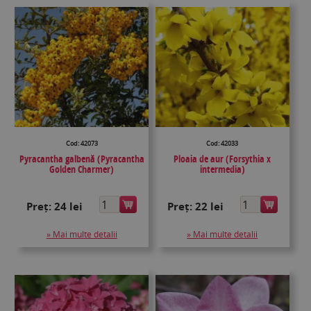
Cod: 42073
Cod: 42033
Pyracantha galbenă (Pyracantha
Ploaia de aur (Forsythia x
Golden Charmer)
intermedia)
Preț:
24 lei
Preț:
22 lei
» Mai multe detalii
» Mai multe detalii