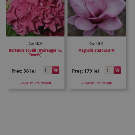
Cod: 42214
Cod: 44311
Hortensia Tovelit (Hydrangea m.
Magnolia Starburst ®
Tovelit)
Preț:
36 lei
Preț:
179 lei
» Mai multe detalii
» Mai multe detalii