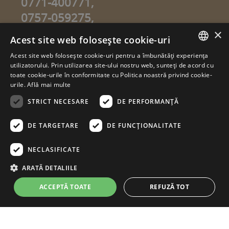
0771-400771,
0757-059275,
0757-059274
×
Acest site web folosește cookie-uri
info@sweetgarden.ro
Acest site web folosește cookie-uri pentru a îmbunătăți experiența
ROMANIAN
utilizatorului. Prin utilizarea site-ului nostru web, sunteți de acord cu
© copyright 2026. sweetgarden.ro
toate cookie-urile în conformitate cu Politica noastră privind cookie-
HUNGARIAN
urile.
Află mai multe
Toate drepturile rezervate. Reproducerea integrală sau parţială a
textelor sau a ilustraţiilor din orice pagină a site-ului
STRICT NECESARE
DE PERFORMANȚĂ
www.sweetgarden.ro este posibilă numai cu acordul prealabil
scris la adresa info@sweetgarden.ro . Pirateria intelectuală se
pedepseşte conform legii. Eventualele încălcări ale dreptului de
DE TARGETARE
DE FUNCŢIONALITATE
autor, vă rugăm să ne comunicaţi la adresa de e.mail:
info@sweetgarden.ro
NECLASIFICATE
ARATĂ DETALIILE
ACCEPTĂ TOATE
REFUZĂ TOT