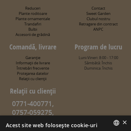
Reduceri
Contact
Plante roditoare
Sweet Garden
Plante ornamentale
Clubul nostru
Trandafiri
Retragere din contract
Bulbi
ANPC
Accesorii de grădină
Comandă, livrare
Program de lucru
Garanţie
Luni-Vineri: 8:00 - 17:00
Informaţii de livrare
Sâmbătă: Închis
Întrebări frecvente
Duminica: Închis
Protejarea datelor
Relaţii cu clienţii
Relaţii cu clienţii
0771-400771,
0757-059275,
0757-059274
×
Acest site web folosește cookie-uri
info@sweetgarden.ro