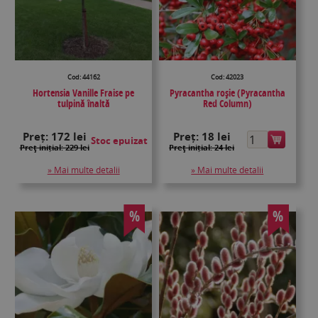
Cod: 44162
Cod: 42023
Hortensia Vanille Fraise pe
Pyracantha roşie (Pyracantha
tulpină înaltă
Red Column)
Preț:
172 lei
Preț:
18 lei
Stoc epuizat
Preţ inițial: 229 lei
Preţ inițial: 24 lei
» Mai multe detalii
» Mai multe detalii
%
%