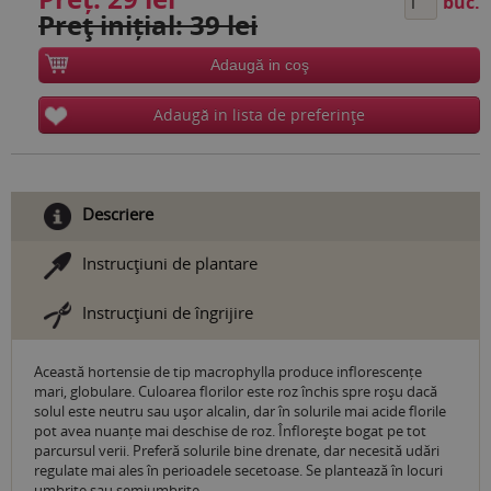
buc.
Preţ inițial: 39 lei
Adaugă in coş
Adaugă in lista de preferinţe
Descriere
Instrucţiuni de plantare
Instrucţiuni de îngrijire
Această hortensie de tip macrophylla produce inflorescențe
mari, globulare. Culoarea florilor este roz închis spre roșu dacă
solul este neutru sau ușor alcalin, dar în solurile mai acide florile
pot avea nuanțe mai deschise de roz. Înflorește bogat pe tot
parcursul verii. Preferă solurile bine drenate, dar necesită udări
regulate mai ales în perioadele secetoase. Se plantează în locuri
umbrite sau semiumbrite.