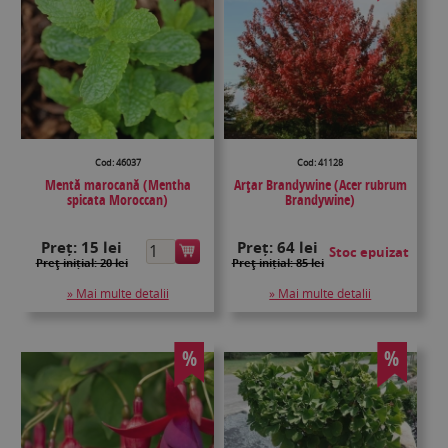
Cod: 46037
Cod: 41128
Mentă marocană (Mentha
Arţar Brandywine (Acer rubrum
spicata Moroccan)
Brandywine)
Preț:
15 lei
Preț:
64 lei
Stoc epuizat
Preţ inițial: 20 lei
Preţ inițial: 85 lei
» Mai multe detalii
» Mai multe detalii
%
%