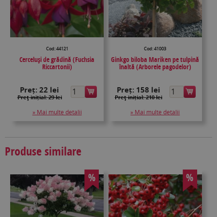
Cod: 44121
Cod: 41003
Cerceluși de grădină (Fuchsia
Ginkgo biloba Mariken pe tulpină
Riccartonii)
înaltă (Arborele pagodelor)
Preț:
22 lei
Preț:
158 lei
Preţ inițial: 29 lei
Preţ inițial: 210 lei
» Mai multe detalii
» Mai multe detalii
Produse similare
%
%