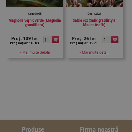
Cod: 44015
Cod: 42124
Magnolia veşnic verde (Magnolia
Salcie roz (Salix gracilistyla
grandiflora)
Mount Aso®)
Preț:
109 lei
Preț:
26 lei
Preţ inițial: 145 lei
Preţ inițial: 35 lei
» Mai multe detalii
» Mai multe detalii
Produse
Firma noastră