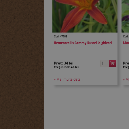
Cod: 47783
Cod:
Hemerocallis Sammy Russel la ghiveci
Mon
Preț:
34 lei
Pr
Preţ inițial: 45 lei
Preţ
» Mai multe detalii
» M