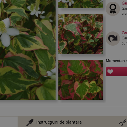
Gar
Gar
ale
Gar
Gar
cum
Momentan nu
Instrucţiuni de plantare