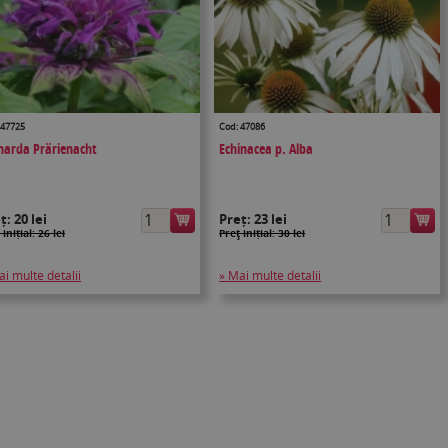
 47725
Cod: 47086
arda Prärienacht
Echinacea p. Alba
eț:
20 lei
Preț:
23 lei
 inițial: 26 lei
Preţ inițial: 30 lei
ai multe detalii
» Mai multe detalii