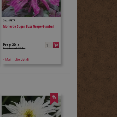
Cod: 47577
Monarda Sugar Buzz Grape Gumball
Preț:
20 lei
Preţ inițial: 26 lei
» Mai multe detalii
%