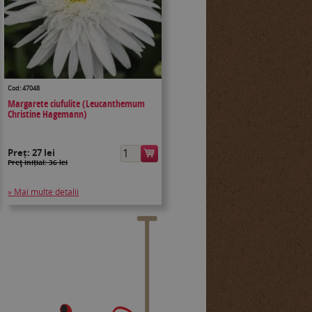
Cod: 47048
Margarete ciufulite (Leucanthemum
Christine Hagemann)
Preț:
27 lei
Preţ inițial: 36 lei
» Mai multe detalii