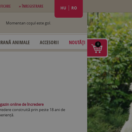
IFICARE
» ÎNREGISTRARE
HU
RO
Momentan coşul este gol.
HRANĂ ANIMALE
ACCESORII
NOUTĂȚI
0
azin online de încredere
redere construită prin peste 18 ani de
eriență.