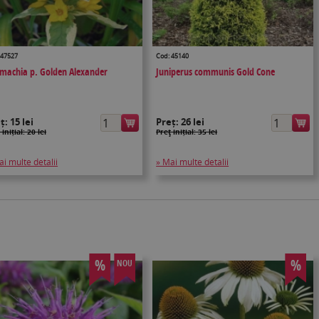
 47527
Cod: 45140
imachia p. Golden Alexander
Juniperus communis Gold Cone
eț:
15 lei
Preț:
26 lei
 inițial: 20 lei
Preţ inițial: 35 lei
ai multe detalii
» Mai multe detalii
%
%
NOU