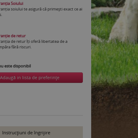
anția Soiului
anția soiului te asigură că primești exact ce ai
s.
anție de retur
anția de retur îți oferă libertatea de a
păra fără riscuri.
 este disponibil
Adaugă in lista de preferinţe
Instrucţiuni de îngrijire