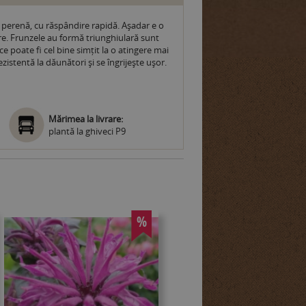
 perenă, cu răspândire rapidă. Așadar e o
are. Frunzele au formă triunghiulară sunt
ce poate fi cel bine simțit la o atingere mai
zistentă la dăunători și se îngrijește ușor.
Mărimea la livrare:
plantă la ghiveci P9
%