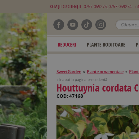
RELAŢII CU CLIENŢII
0757-059275, 0757-059274
in
REDUCERI
PLANTE RODITOARE
P
SweetGarden
»
Plante ornamentale
»
Plant
« Înapoi la pagina precedentă
Houttuynia cordata 
COD: 47168