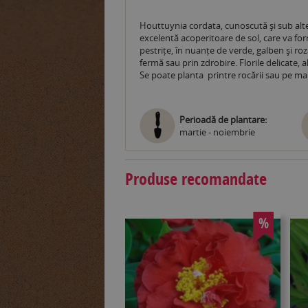
Houttuynia cordata, cunoscută și sub alte
excelentă acoperitoare de sol, care va for
pestrițe, în nuanțe de verde, galben și roza
fermă sau prin zdrobire. Florile delicate, 
Se poate planta printre rocării sau pe malu
Perioadă de plantare:
martie - noiembrie
Produse recomandate
%