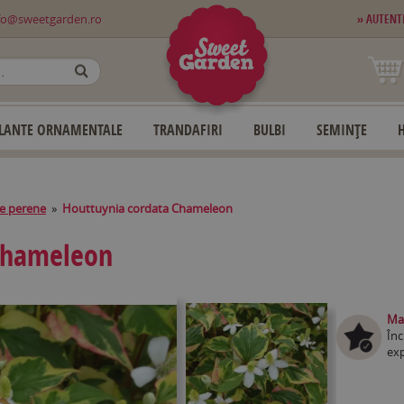
fo@sweetgarden.ro
» AUTENT
OK
LANTE ORNAMENTALE
TRANDAFIRI
BULBI
SEMINȚE
e perene
»
Houttuynia cordata Chameleon
Chameleon
Mag
Înc
exp