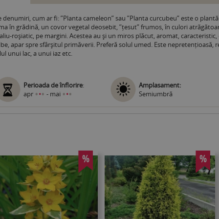
 denumiri, cum ar fi: ”Planta cameleon” sau ”Planta curcubeu” este o plantă
ma în grădină, un covor vegetal deosebit, ”țesut” frumos, în culori atrăgăto
liu-roșiatic, pe margini. Acestea au și un miros plăcut, aromat, caracteristic, 
albe, apar spre sfârșitul primăverii. Preferă solul umed. Este nepretențioasă, re
l unui lac, a unui iaz etc.
Perioada de înflorire
:
Amplasament:
•
•
•
•
apr
•
- mai
•
Semiumbră
%
%