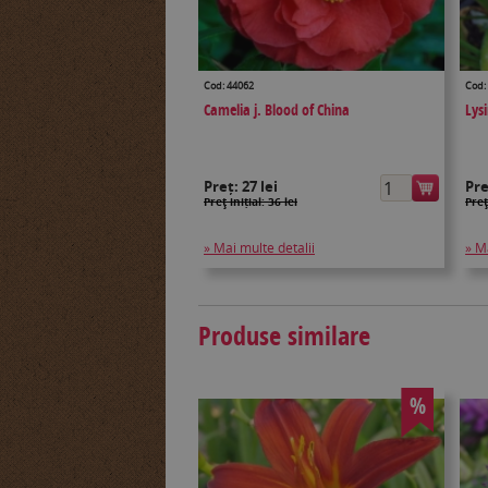
Cod: 44062
Cod:
Camelia j. Blood of China
Lys
Preț:
27 lei
Pr
Preţ inițial: 36 lei
Preţ
» Mai multe detalii
» M
Produse similare
%