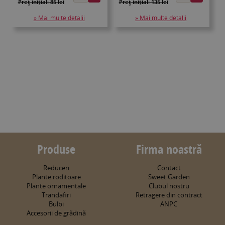
Preţ inițial: 85 lei
Preţ inițial: 135 lei
» Mai multe detalii
» Mai multe detalii
Produse
Firma noastră
Reduceri
Contact
Plante roditoare
Sweet Garden
Plante ornamentale
Clubul nostru
Trandafiri
Retragere din contract
Bulbi
ANPC
Accesorii de grădină