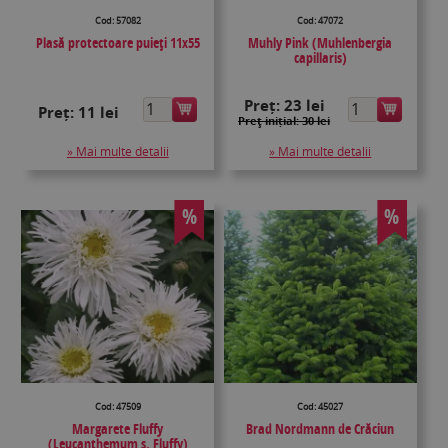
Cod: 57082
Cod: 47072
Plasă protectoare puieţi 11x55
Muhly Pink (Muhlenbergia
capillaris)
Preț:
23 lei
Preț:
11 lei
Preţ inițial: 30 lei
» Mai multe detalii
» Mai multe detalii
%
%
Cod: 47509
Cod: 45027
Margarete Fluffy
Brad Nordmann de Crăciun
(Leucanthemum s. Fluffy)