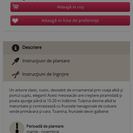
Adaugă in coş
Adaugă in lista de preferinţe
Descriere
Instrucţiuni de plantare
Instrucţiuni de îngrijire
Un arbore clasic, rustic, deosebit de ornamental prin coaja albă şi
portul suplu, elegant! Acest mesteacăn are creştere piramidală și
poate ajunge până la 15-20 m înălțime. Tulpina devine albă la
maturitate și contrastează cu frunzele hexagonale de culoare
verde primăvara şi vara. Toamna, frunzele devin galbene.
Perioadă de plantare:
martie - noiembrie