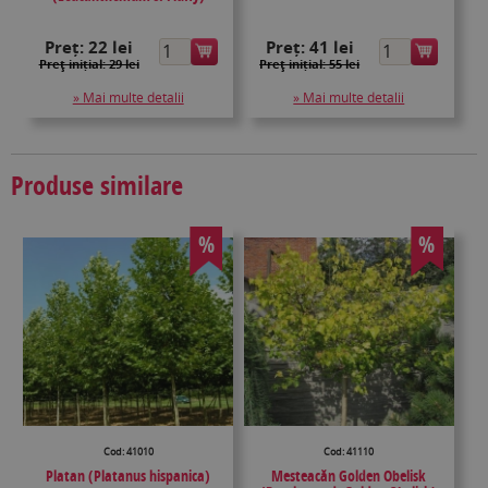
Preț:
22 lei
Preț:
41 lei
Preţ inițial: 29 lei
Preţ inițial: 55 lei
» Mai multe detalii
» Mai multe detalii
Produse similare
%
%
Cod: 41010
Cod: 41110
Platan (Platanus hispanica)
Mesteacăn Golden Obelisk