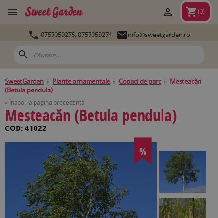
shopping_cart


(
0
)


0757059275,
0757059274
info@sweetgarden.ro
search
SweetGarden
»
Plante ornamentale
»
Copaci de parc
»
Mesteacăn
(Betula pendula)
« Înapoi la pagina precedentă
Mesteacăn (Betula pendula)
COD: 41022
%