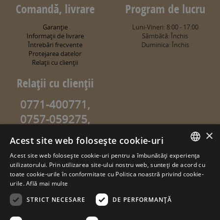
Comandă, livrare
Program de lucru
Garanţie
Luni-Vineri: 8:00 - 17:00
Informaţii de livrare
Sâmbătă: Închis
Întrebări frecvente
Duminica: Închis
Protejarea datelor
Relaţii cu clienţii
Relaţii cu clienţii
0771-400771,
0757-059275,
0757-059274
×
Acest site web folosește cookie-uri
info@sweetgarden.ro
Acest site web folosește cookie-uri pentru a îmbunătăți experiența
ROMANIAN
utilizatorului. Prin utilizarea site-ului nostru web, sunteți de acord cu
© copyright 2026. sweetgarden.ro
toate cookie-urile în conformitate cu Politica noastră privind cookie-
HUNGARIAN
urile.
Află mai multe
Toate drepturile rezervate. Reproducerea integrală sau parţială a
textelor sau a ilustraţiilor din orice pagină a site-ului
STRICT NECESARE
DE PERFORMANȚĂ
www.sweetgarden.ro este posibilă numai cu acordul prealabil
scris la adresa info@sweetgarden.ro . Pirateria intelectuală se