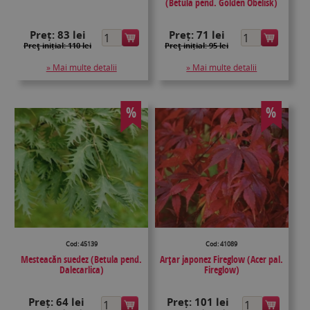
(Betula pend. Golden Obelisk)
Preț:
83 lei
Preț:
71 lei
Preţ inițial: 110 lei
Preţ inițial: 95 lei
» Mai multe detalii
» Mai multe detalii
%
%
Cod: 45139
Cod: 41089
Mesteacăn suedez (Betula pend.
Arțar japonez Fireglow (Acer pal.
Dalecarlica)
Fireglow)
Preț:
64 lei
Preț:
101 lei