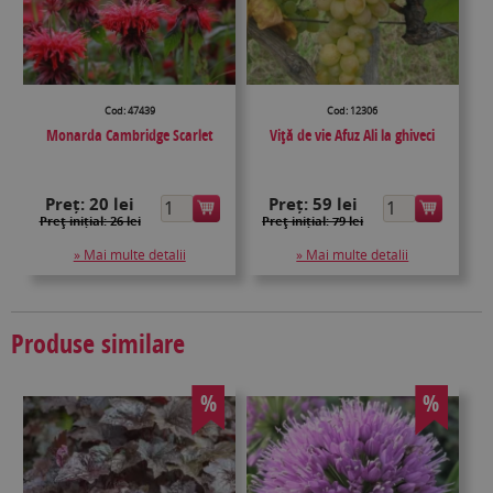
Cod: 47439
Cod: 12306
Monarda Cambridge Scarlet
Viţă de vie Afuz Ali la ghiveci
Preț:
20 lei
Preț:
59 lei
Preţ inițial: 26 lei
Preţ inițial: 79 lei
» Mai multe detalii
» Mai multe detalii
Produse similare
%
%