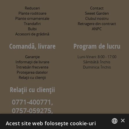
Reduceri
Contact
Plante roditoare
Sweet Garden
Plante ornamentale
Clubul nostru
Trandafiri
Retragere din contract
Bulbi
ANPC
Accesorii de grădină
Comandă, livrare
Program de lucru
Garanţie
Luni-Vineri: 8:00 - 17:00
Informaţii de livrare
Sâmbătă: Închis
Întrebări frecvente
Duminica: Închis
Protejarea datelor
Relaţii cu clienţii
Relaţii cu clienţii
0771-400771,
0757-059275,
0757-059274
×
Acest site web folosește cookie-uri
info@sweetgarden.ro