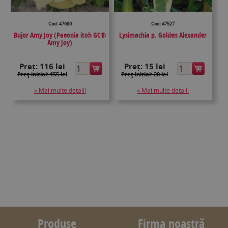
Cod: 47690
Cod: 47527
Bujor Amy Joy (Paeonia itoh GC®
Lysimachia p. Golden Alexander
Amy Joy)
Preț:
116 lei
Preț:
15 lei
Preţ inițial: 155 lei
Preţ inițial: 20 lei
» Mai multe detalii
» Mai multe detalii
Produse
Firma noastră