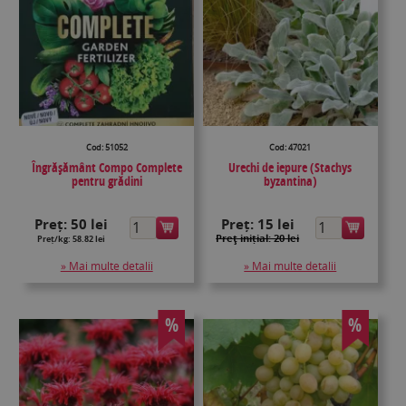
Cod: 51052
Cod: 47021
Îngrășământ Compo Complete
Urechi de iepure (Stachys
pentru grădini
byzantina)
Preț:
50 lei
Preț:
15 lei
Preţ inițial: 20 lei
Preț/kg: 58.82 lei
» Mai multe detalii
» Mai multe detalii
%
%