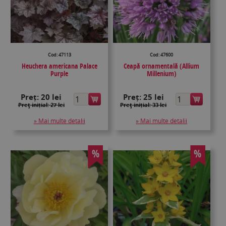
Cod: 47113
Cod: 47600
Heuchera americana Palace
Ceapă ornamentală (Allium
Purple
Millenium)
Preț:
20 lei
Preț:
25 lei
Preţ inițial: 27 lei
Preţ inițial: 33 lei
» Mai multe detalii
» Mai multe detalii
%
%