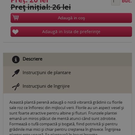
buc.
Preţ inițial: 26 lei
Adaugă in coş
Adaugă in lista de preferinţe
Descriere
Instrucţiuni de plantare
Instrucţiuni de îngrijire
Această plantă perenă adaugă o notă vibrantă grădinii cu florile
sale roz ce înfloresc din mijlocul verii. Florile au un aspect vesel și
sunt foarte atractive pentru albine și fluturi. Frunzele plantei
emană un miros plăcut de mentă atunci când sunt zdrobite.
Formează o tufă compactă și bogată, fiind potrivită și pentru
grădinile mai mici și chiar pentru creșterea în ghivece. Îngrijirea
plantei este ușoară. Se plantează în locuri însorite.