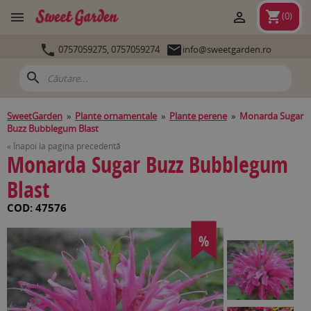
shopping_cart


(
0
)


0757059275,
0757059274
info@sweetgarden.ro
search
SweetGarden
»
Plante ornamentale
»
Plante perene
»
Monarda Sugar
Buzz Bubblegum Blast
« Înapoi la pagina precedentă
Monarda Sugar Buzz Bubblegum
Blast
COD: 47576
%