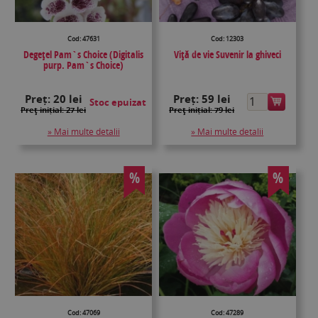
Cod: 47631
Cod: 12303
Degețel Pam`s Choice (Digitalis
Viţă de vie Suvenir la ghiveci
purp. Pam`s Choice)
Preț:
20 lei
Preț:
59 lei
Stoc epuizat
Preţ inițial: 27 lei
Preţ inițial: 79 lei
» Mai multe detalii
» Mai multe detalii
%
%
Cod: 47069
Cod: 47289