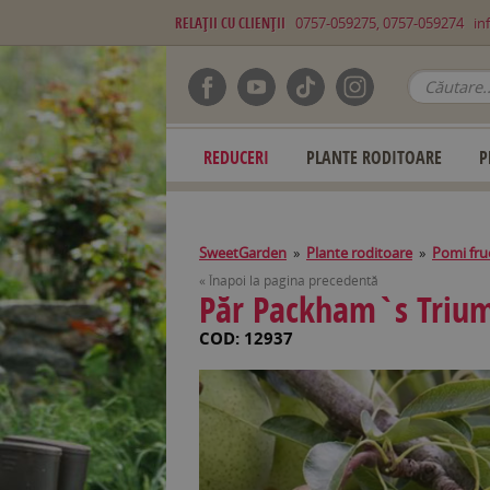
RELAŢII CU CLIENŢII
0757-059275, 0757-059274
in
REDUCERI
PLANTE RODITOARE
P
SweetGarden
»
Plante roditoare
»
Pomi fruc
« Înapoi la pagina precedentă
Păr Packham`s Trium
COD: 12937