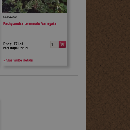
Cod: 47272
Pachysandra terminalis Variegata
Preț:
17 lei
Preţ inițial: 22 lei
» Mai multe detalii