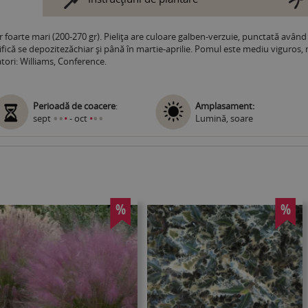
r foarte mari (200-270 gr). Pieliţa are culoare galben-verzuie, punctată având
rifică se depozitezăchiar și până în martie-aprilie. Pomul este mediu viguros,
atori: Williams, Conference.
Perioadă de coacere
:
Amplasament:
•
•
•
•
sept
•
- oct
•
Lumină, soare
%
%