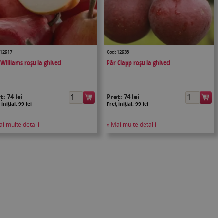
 12917
Cod: 12936
 Williams roşu la ghiveci
Păr Clapp roșu la ghiveci
eț:
74 lei
Preț:
74 lei
 inițial: 99 lei
Preţ inițial: 99 lei
ai multe detalii
» Mai multe detalii