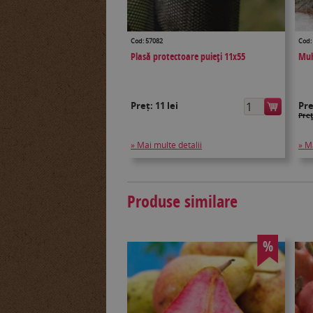
Cod: 57082
Cod:
Plasă protectoare puieţi 11x55
Muh
Preț:
11 lei
Pr
Preţ
» Mai multe detalii
» M
Produse similare
%