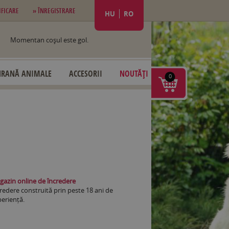
IFICARE
» ÎNREGISTRARE
HU
RO
Momentan coşul este gol.
HRANĂ ANIMALE
ACCESORII
NOUTĂȚI
0
azin online de încredere
redere construită prin peste 18 ani de
eriență.