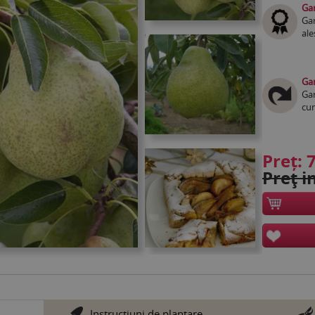
Gar
Gar
ale
Gar
Gar
cum
Preț:
7
Preţ in
Instrucţiuni de plantare