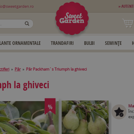
fo@sweetgarden.ro
» AUTENT
OK
LANTE ORNAMENTALE
TRANDAFIRI
BULBI
SEMINȚE
tiferi
»
Păr
»
Păr Packham`s Triumph la ghiveci
ph la ghiveci
%
Mag
Înc
exp