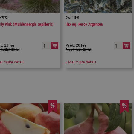
 47072
Cod: 44361
ly Pink (Muhlenbergia capillaris)
Ilex aq. Ferox Argentea
eț:
23 lei
Preț:
20 lei
 inițial: 30 lei
Preţ inițial: 26 lei
ai multe detalii
» Mai multe detalii
%
%