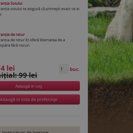
anția Soiului
anția soiului te asigură că primești exact ce ai
s.
anție de retur
anția de retur îți oferă libertatea de a
păra fără riscuri.
4 lei
buc.
ițial: 99 lei
Adaugă in coş
Adaugă in lista de preferinţe
Instrucţiuni de îngrijire