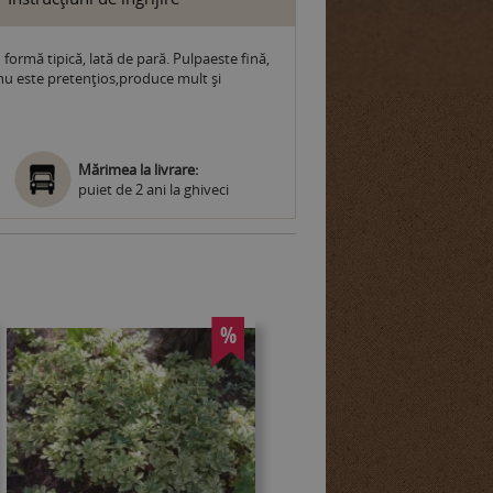
 formă tipică, lată de pară. Pulpaeste fină,
 nu este pretenţios,produce mult şi
Mărimea la livrare:
puiet de 2 ani la ghiveci
%