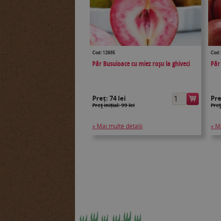
Cod: 12935
Cod:
Păr Busuioace cu miez roșu la ghiveci
Păr
Preț:
74 lei
Pr
Preţ inițial: 99 lei
Preţ
» Mai multe detalii
» M