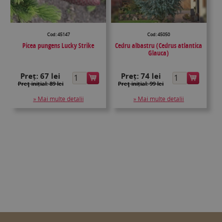
Cod: 45147
Cod: 45050
Picea pungens Lucky Strike
Cedru albastru (Cedrus atlantica
Glauca)
Preț:
67 lei
Preț:
74 lei
Preţ inițial: 89 lei
Preţ inițial: 99 lei
» Mai multe detalii
» Mai multe detalii