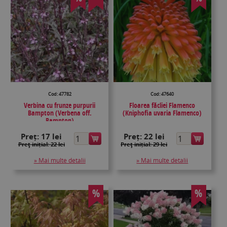
Cod: 47782
Cod: 47640
Verbina cu frunze purpurii
Floarea făcliei Flamenco
Bampton (Verbena off.
(Kniphofia uvaria Flamenco)
Bampton)
Preț:
17 lei
Preț:
22 lei
Preţ inițial: 22 lei
Preţ inițial: 29 lei
» Mai multe detalii
» Mai multe detalii
%
%