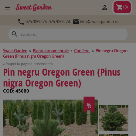
shopping_cart


(
0
)


0757059275,
0757059274
info@sweetgarden.ro
search
SweetGarden
»
Plante ornamentale
»
Conifere
»
Pin negru Oregon
Green (Pinus nigra Oregon Green)
« Înapoi la pagina precedentă
Pin negru Oregon Green (Pinus
nigra Oregon Green)
COD: 45080
%