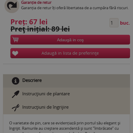
Garanție de retur
Garanția de retur îți oferă libertatea de a cumpăra fără riscuri.
Preț:
67 lei
buc.
Preţ inițial: 89 lei
Adaugă in coş
Adaugă in lista de preferinţe
Descriere
Instrucţiuni de plantare
Instrucţiuni de îngrijire
O varietate de pin, care se evidențiază prin portul său elegant și
îngrijit. Ramurile au creștere ascendentă și sunt ”îmbrăcate” cu