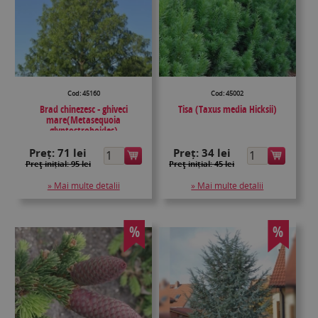
Cod: 45160
Cod: 45002
Brad chinezesc - ghiveci
Tisa (Taxus media Hicksii)
mare(Metasequoia
glyptostroboides)
Preț:
71 lei
Preț:
34 lei
Preţ inițial: 95 lei
Preţ inițial: 45 lei
» Mai multe detalii
» Mai multe detalii
%
%