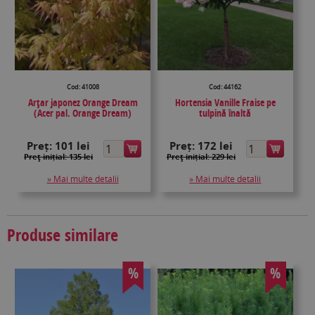
Cod: 41008
Cod: 44162
Arţar japonez Orange Dream
Hortensia Vanille Fraise pe
(Acer pal. Orange Dream)
tulpină înaltă
Preț:
101 lei
Preț:
172 lei
Preţ inițial: 135 lei
Preţ inițial: 229 lei
» Mai multe detalii
» Mai multe detalii
Produse similare
%
%