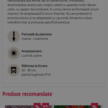
nenumărate ace ferme, de un verde închis. Primăvara,
atractivitatea acestui pin crește, odată cu apariția noilor lăstari
crem, cu aspect de lumânare, în urma cărora se formează conuri
maronii. Se amplasează în locuri însorite. Nu are pretenții în
privința solului și se adaptează cu ușurință climatului urban,
tolerând chiar și poluarea specifică acestuia.
Perioadă de plantare:
martie - noiembrie
Amplasament:
Lumină, soare
Mărimea la livrare:
20 - 30 cm,
plantă la ghiveci P14
Produse recomandate
%
%
NOU