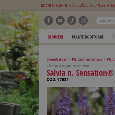
RELAŢII CU CLIENŢII
0757-059275, 0757-059274
in
REDUCERI
PLANTE RODITOARE
P
SweetGarden
»
Plante ornamentale
»
Plant
« Înapoi la pagina precedentă
Salvia n. Sensation
COD: 47581