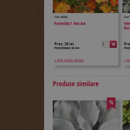
Cod: 44042
Cod:
Potentilla f. Red Ace
Vin
Bur
Preț:
26 lei
Pr
Preţ inițial: 35 lei
Preţ
» Mai multe detalii
» M
Produse similare
%