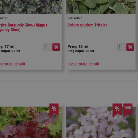
 47121
Cod: 47057
ețica Burgundy Glow (Ajuga r.
Sedum spurium Tricolor
gundy Glow)
eț:
17 lei
Preț:
15 lei
 inițial: 22 lei
Preţ inițial: 20 lei
ai multe detalii
» Mai multe detalii
%
%
NOU