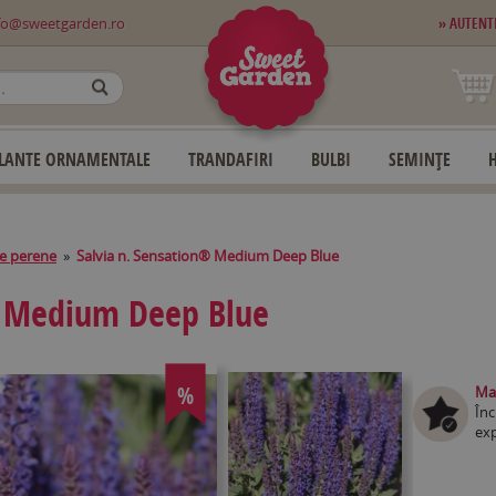
fo@sweetgarden.ro
» AUTENT
OK
LANTE ORNAMENTALE
TRANDAFIRI
BULBI
SEMINȚE
e perene
»
Salvia n. Sensation® Medium Deep Blue
® Medium Deep Blue
%
Mag
Înc
exp