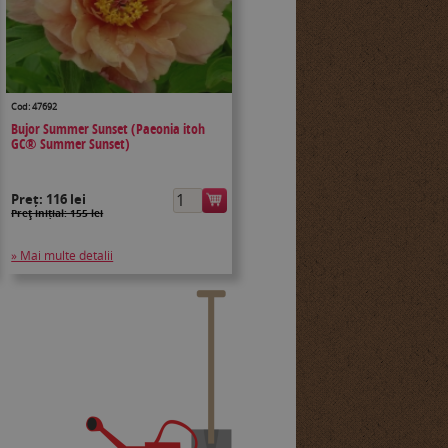
Cod: 47692
Bujor Summer Sunset (Paeonia itoh
GC® Summer Sunset)
Preț:
116 lei
Preţ inițial: 155 lei
» Mai multe detalii