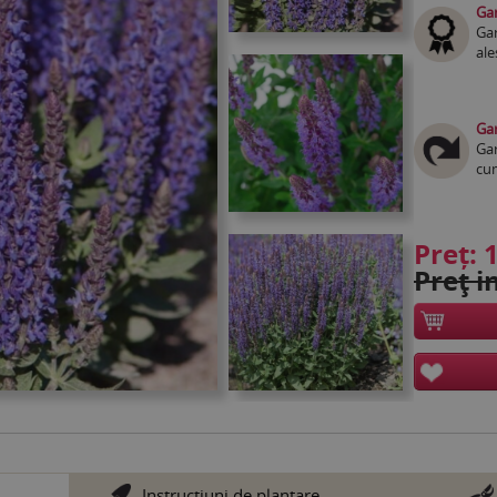
Gar
Gar
ale
Gar
Gar
cum
Preț:
1
Preţ in
Instrucţiuni de plantare