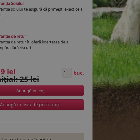
anția Soiului
anția soiului te asigură că primești exact ce ai
s.
anție de retur
anția de retur îți oferă libertatea de a
păra fără riscuri.
9 lei
buc.
ițial: 25 lei
Adaugă in coş
Adaugă in lista de preferinţe
Instrucţiuni de îngrijire