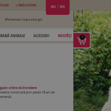
IFICARE
» ÎNREGISTRARE
HU
RO
Momentan coşul este gol.
HRANĂ ANIMALE
ACCESORII
NOUTĂȚI
0
azin online de încredere
redere construită prin peste 18 ani de
eriență.