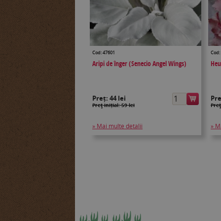
Cod: 47601
Cod:
Aripi de înger (Senecio Angel Wings)
Heu
Preț:
44 lei
Pr
Preţ inițial: 59 lei
Preţ
» Mai multe detalii
» M