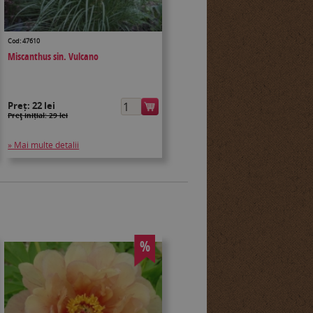
Cod: 47610
Miscanthus sin. Vulcano
Preț:
22 lei
Preţ inițial: 29 lei
» Mai multe detalii
%