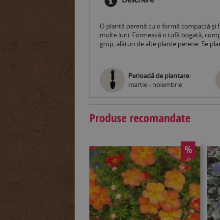
O plantă perenă cu o formă compactă și fl
multe luni. Formează o tufă bogată, compac
grup, alături de alte plante perene. Se plan
Perioadă de plantare:
martie - noiembrie
Produse recomandate
%