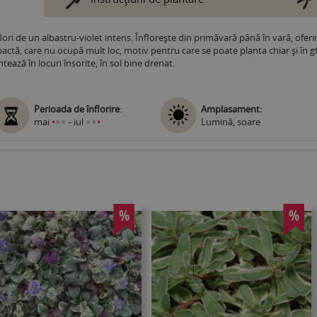
ori de un albastru-violet intens. Înflorește din primăvară până în vară, ofer
tă, care nu ocupă mult loc, motiv pentru care se poate planta chiar și în ghi
tează în locuri însorite, în sol bine drenat.
Perioada de înflorire
:
Amplasament:
•
•
•
•
mai
•
- iul
•
Lumină, soare
%
%