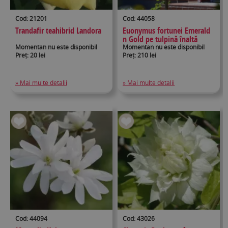
Cod: 21201
Cod: 44058
Trandafir teahibrid Landora
Euonymus fortunei Emerald
n Gold pe tulpină înaltă
Momentan nu este disponibil
Momentan nu este disponibil
Preț: 20 lei
Preț: 210 lei
» Mai multe detalii
» Mai multe detalii
Cod: 44094
Cod: 43026