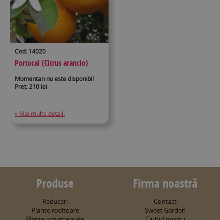
Cod: 14020
Portocal (Citrus arancio)
Momentan nu este disponibil
Preț: 210 lei
» Mai multe detalii
Produse
Firma noastră
Reduceri
Contact
Plante roditoare
Sweet Garden
Plante ornamentale
Clubul nostru