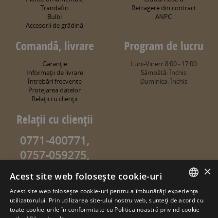
Trandafiri
Retragere din contract
Bulbi
ANPC
Accesorii de grădină
Comandă, livrare
Program de lucru
Garanţie
Luni-Vineri: 8:00 - 17:00
Informaţii de livrare
Sâmbătă: Închis
Întrebări frecvente
Duminica: Închis
Protejarea datelor
Relaţii cu clienţii
Relaţii cu clienţii
0771-400771,
0757-059275,
0757-059274
×
Acest site web folosește cookie-uri
info@sweetgarden.ro
Acest site web folosește cookie-uri pentru a îmbunătăți experiența
ROMANIAN
utilizatorului. Prin utilizarea site-ului nostru web, sunteți de acord cu
© copyright 2026. sweetgarden.ro
toate cookie-urile în conformitate cu Politica noastră privind cookie-
HUNGARIAN