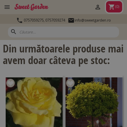
shopping_cart


(
0
)


0757059275,
0757059274
info@sweetgarden.ro
search
Din următoarele produse mai
avem doar câteva pe stoc: