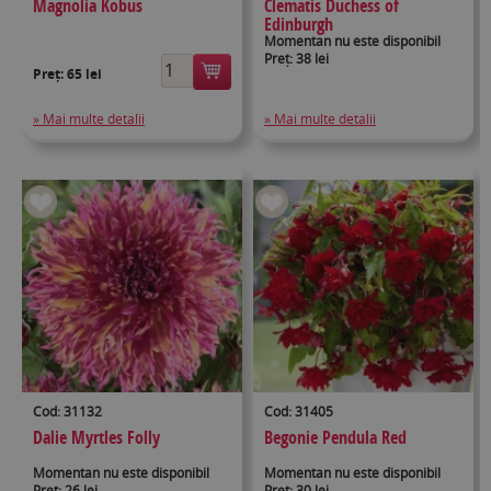
Magnolia Kobus
Clematis Duchess of
Edinburgh
Momentan nu este disponibil
Preț: 38 lei
Preț:
65 lei
» Mai multe detalii
» Mai multe detalii
Cod: 31132
Cod: 31405
Dalie Myrtles Folly
Begonie Pendula Red
Momentan nu este disponibil
Momentan nu este disponibil
Preț: 26 lei
Preț: 30 lei