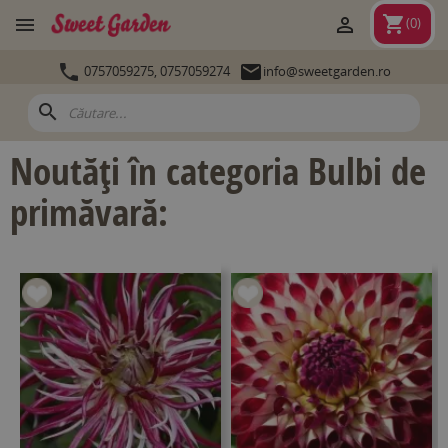
shopping_cart


(
0
)


0757059275,
0757059274
info@sweetgarden.ro
search
Noutăți în categoria Bulbi de
primăvară: