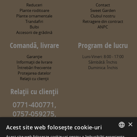
Reduceri
Contact
Plante roditoare
Sweet Garden
Plante ornamentale
Clubul nostru
Trandafiri
Retragere din contract
Bulbi
ANPC
Accesorii de grădină
Comandă, livrare
Program de lucru
Garanţie
Luni-Vineri: 8:00 - 17:00
Informaţii de livrare
Sâmbătă: Închis
Întrebări frecvente
Duminica: Închis
Protejarea datelor
Relaţii cu clienţii
Relaţii cu clienţii
0771-400771,
0757-059275,
0757-059274
×
Acest site web folosește cookie-uri
info@sweetgarden.ro
Acest site web folosește cookie-uri pentru a îmbunătăți experiența