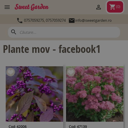
shopping_cart


(
0
)


0757059275,
0757059274
info@sweetgarden.ro
search
Plante mov - facebook1
Cod: 42006
Cod: 47139