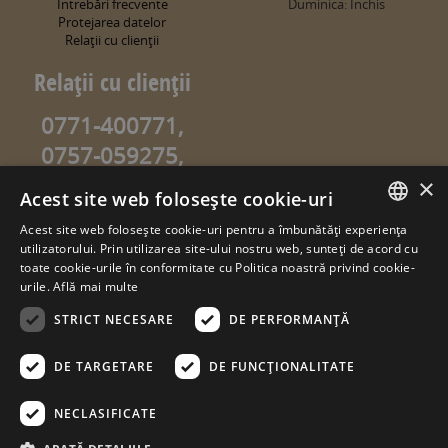
Întrebări frecvente
Duminica: Închis
Protejarea datelor
Relaţii cu clienţii
Relaţii cu clienţii
0771-400771,
0757-059275,
0757-059274
×
Acest site web folosește cookie-uri
info@sweetgarden.ro
Acest site web folosește cookie-uri pentru a îmbunătăți experiența
ROMANIAN
utilizatorului. Prin utilizarea site-ului nostru web, sunteți de acord cu
© copyright 2026. sweetgarden.ro
toate cookie-urile în conformitate cu Politica noastră privind cookie-
HUNGARIAN
urile.
Află mai multe
Toate drepturile rezervate. Reproducerea integrală sau parţială a
textelor sau a ilustraţiilor din orice pagină a site-ului
STRICT NECESARE
DE PERFORMANȚĂ
www.sweetgarden.ro este posibilă numai cu acordul prealabil
scris la adresa info@sweetgarden.ro . Pirateria intelectuală se
pedepseşte conform legii. Eventualele încălcări ale dreptului de
DE TARGETARE
DE FUNCŢIONALITATE
autor, vă rugăm să ne comunicaţi la adresa de e.mail:
info@sweetgarden.ro
NECLASIFICATE