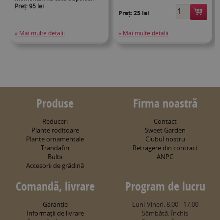
Preț: 95 lei
Preț:
25 lei
» Mai multe detalii
» Mai multe detalii
Produse
Firma noastră
Reduceri
Contact
Plante roditoare
Sweet Garden
Plante ornamentale
Clubul nostru
Trandafiri
Retragere din contract
Bulbi
ANPC
Accesorii de grădină
Comandă, livrare
Program de lucru
Garanţie
Luni-Vineri: 8:00 - 17:00
Informaţii de livrare
Sâmbătă: Închis