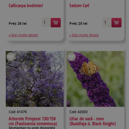
Callicarpa bodinieri
Sedum Carl
Preț:
26 lei
Preț:
25 lei
» Mai multe detalii
» Mai multe detalii
Cod: 41076
Cod: 42003
Arborele Prințesei 130/150
Liliac de vară - mov
cm (Paulownia tomentosa)
(Buddleja d. Black Knight)
Momentan nu este disponibil