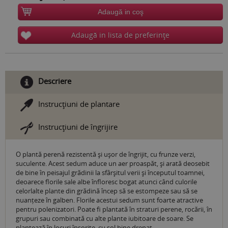
Adaugă in coş
Adaugă in lista de preferinţe
Descriere
Instrucţiuni de plantare
Instrucţiuni de îngrijire
O plantă perenă rezistentă și ușor de îngrijit, cu frunze verzi,
suculente. Acest sedum aduce un aer proaspăt, și arată deosebit
de bine în peisajul grădinii la sfârșitul verii și începutul toamnei,
deoarece florile sale albe înfloresc bogat atunci când culorile
celorlalte plante din grădină încep să se estompeze sau să se
nuanțeze în galben. Florile acestui sedum sunt foarte atractive
pentru polenizatori. Poate fi plantată în straturi perene, rocării, în
grupuri sau combinată cu alte plante iubitoare de soare. Se
plantează în locuri însorite, cu sol bine drenat.