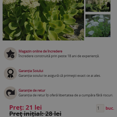
Magazin online de încredere
Încredere construită prin peste 18 ani de experiență.
Garanția Soiului
Garanția soiului te asigură că primești exact ce ai ales.
Garanție de retur
Garanția de retur îți oferă libertatea de a cumpăra fără riscuri.
Preț:
21 lei
buc.
Preţ inițial: 28 lei