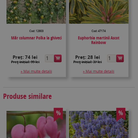
Cod: 12803
Cod: 47174
Măr columnar Polka la ghiveci
Euphorbia martinii Ascot
Rainbow
Preț:
74 lei
Preț:
28 lei
Preţ inițial: 99 lei
Preţ inițial: 37 lei
» Mai multe detalii
» Mai multe detalii
Produse similare
%
%