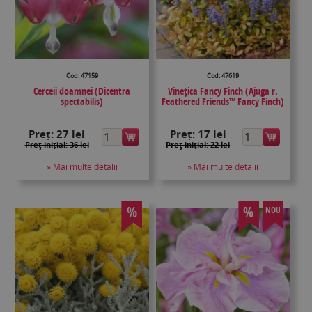
Cod: 47159
Cod: 47619
Cerceii doamnei (Dicentra
Vinețica Fancy Finch (Ajuga r.
spectabilis)
Feathered Friends™ Fancy Finch)
Preț:
27 lei
Preț:
17 lei
Preţ inițial: 36 lei
Preţ inițial: 22 lei
» Mai multe detalii
» Mai multe detalii
%
%
NOU