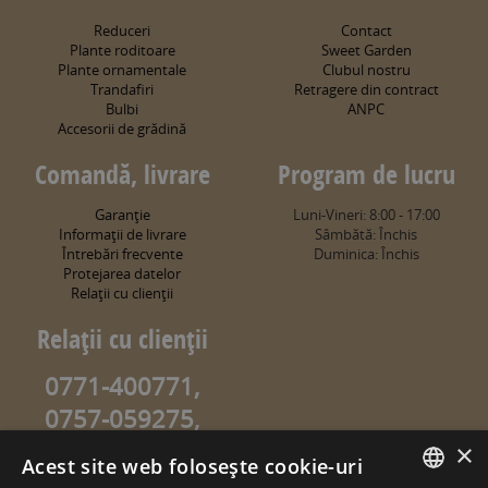
Reduceri
Contact
Plante roditoare
Sweet Garden
Plante ornamentale
Clubul nostru
Trandafiri
Retragere din contract
Bulbi
ANPC
Accesorii de grădină
Comandă, livrare
Program de lucru
Garanţie
Luni-Vineri: 8:00 - 17:00
Informaţii de livrare
Sâmbătă: Închis
Întrebări frecvente
Duminica: Închis
Protejarea datelor
Relaţii cu clienţii
Relaţii cu clienţii
0771-400771,
0757-059275,
0757-059274
×
Acest site web folosește cookie-uri
info@sweetgarden.ro