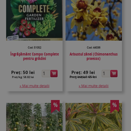
Cod: 51052
Cod: 44036
Îngrășământ Compo Complete
Arbustul zânei (Chimonanthus
pentru grădini
praecox)
Preț:
50 lei
Preț:
49 lei
Preţ inițial: 65 lei
Preț/kg: 58.82 lei
» Mai multe detalii
» Mai multe detalii
%
%