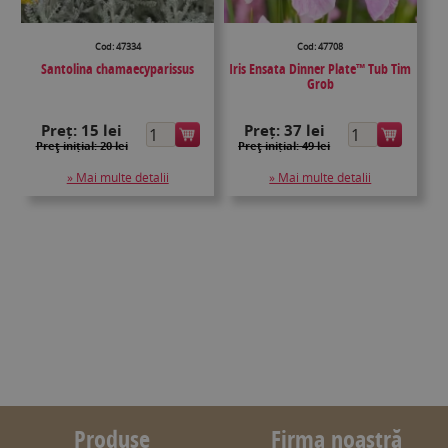
Cod: 47334
Cod: 47708
Santolina chamaecyparissus
Iris Ensata Dinner Plate™ Tub Tim
Grob
Preț:
15 lei
Preț:
37 lei
Preţ inițial: 20 lei
Preţ inițial: 49 lei
» Mai multe detalii
» Mai multe detalii
Produse
Firma noastră