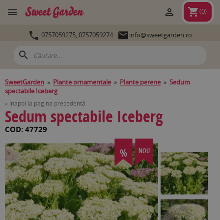
shopping_cart


(
0
)


0757059275,
0757059274
info@sweetgarden.ro
search
SweetGarden
»
Plante ornamentale
»
Plante perene
»
Sedum
spectabile Iceberg
« Înapoi la pagina precedentă
Sedum spectabile Iceberg
COD: 47729
%
NOU