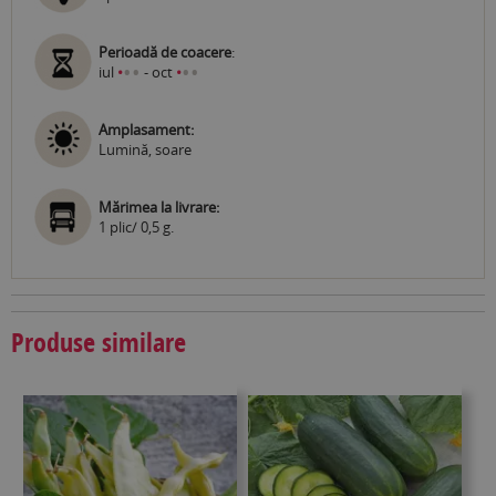
Perioadă de coacere
:
•
•
•
•
iul
•
- oct
•
Amplasament:
Lumină, soare
Mărimea la livrare:
1 plic/ 0,5 g.
Produse similare