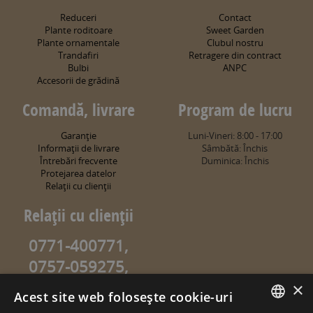
Reduceri
Contact
Plante roditoare
Sweet Garden
Plante ornamentale
Clubul nostru
Trandafiri
Retragere din contract
Bulbi
ANPC
Accesorii de grădină
Comandă, livrare
Program de lucru
Garanţie
Luni-Vineri: 8:00 - 17:00
Informaţii de livrare
Sâmbătă: Închis
Întrebări frecvente
Duminica: Închis
Protejarea datelor
Relaţii cu clienţii
Relaţii cu clienţii
0771-400771,
0757-059275,
0757-059274
×
Acest site web folosește cookie-uri
info@sweetgarden.ro