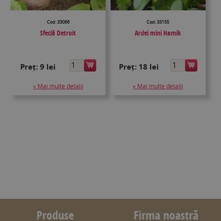
Cod: 33066
Cod: 33155
Sfeclă Detroit
Ardei mini Hamik
Preț:
9 lei
Preț:
18 lei
» Mai multe detalii
» Mai multe detalii
Produse
Firma noastră