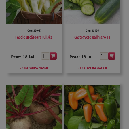
Cod: 33045
Cod: 33156
Fasole urcătoare Juliska
Castravete Kalimero F1
Preț:
18 lei
Preț:
18 lei
» Mai multe detalii
» Mai multe detalii