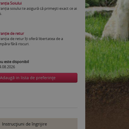
anția Soiului
anția soiului te asigură că primești exact ce ai
s.
anție de retur
anția de retur îți oferă libertatea de a
păra fără riscuri.
 este disponibil
4.08.2026
Adaugă in lista de preferinţe
Instrucţiuni de îngrijire