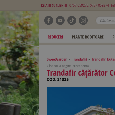
RELAŢII CU CLIENŢII
0757-059275, 0757-059274
in
REDUCERI
PLANTE RODITOARE
P
SweetGarden
»
Trandafiri
»
Trandafiri buta
« Înapoi la pagina precedentă
Trandafir căţărător 
COD: 21325