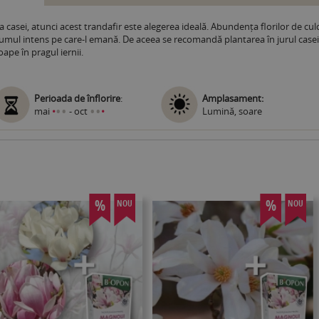
 casei, atunci acest trandafir este alegerea ideală. Abundența florilor de culo
rfumul intens pe care-l emană. De aceea se recomandă plantarea în jurul casei, 
oape în pragul iernii.
Perioada de înflorire
:
Amplasament:
•
•
•
•
mai
•
- oct
•
Lumină, soare
%
%
NOU
NOU