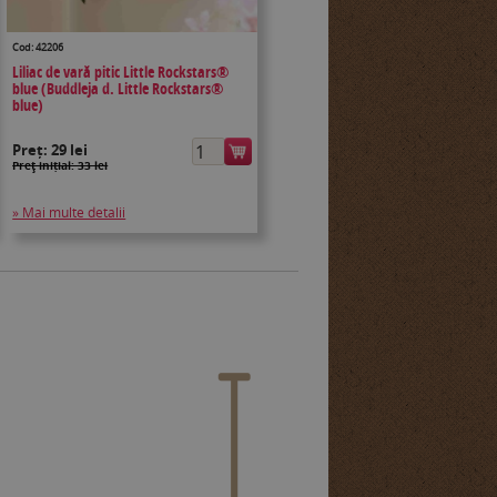
Cod: 42206
Liliac de vară pitic Little Rockstars®
blue (Buddleja d. Little Rockstars®
blue)
Preț:
29 lei
Preţ inițial: 33 lei
» Mai multe detalii