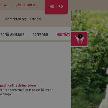
IFICARE
» ÎNREGISTRARE
HU
RO
Momentan coşul este gol.
HRANĂ ANIMALE
ACCESORII
NOUTĂȚI
0
azin online de încredere
redere construită prin peste 18 ani de
eriență.