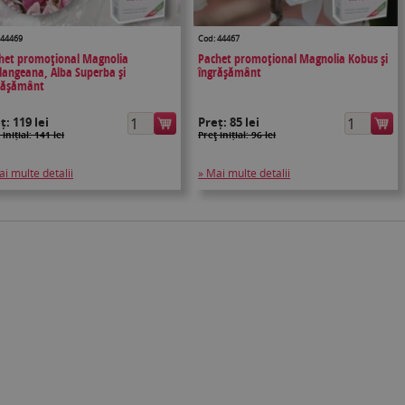
 44469
Cod: 44467
het promoțional Magnolia
Pachet promoțional Magnolia Kobus și
langeana, Alba Superba și
îngrășământ
rășământ
eț:
119 lei
Preț:
85 lei
 inițial: 141 lei
Preţ inițial: 96 lei
ai multe detalii
» Mai multe detalii