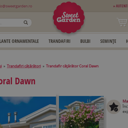
fo@sweetgarden.ro
» AUTENT
OK
LANTE ORNAMENTALE
TRANDAFIRI
BULBI
SEMINȚE
și
»
Trandafiri căţărători
»
Trandafir căţărător Coral Dawn
Coral Dawn
Mag
Înc
exp