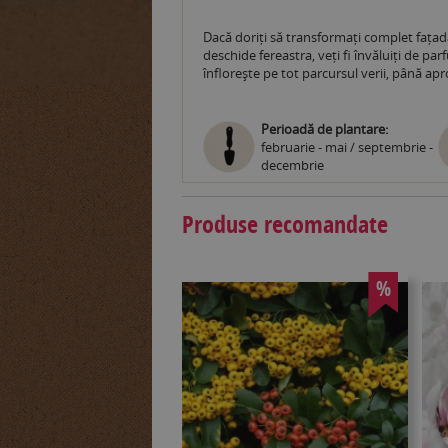
Dacă doriți să transformați complet fațada
deschide fereastra, veți fi învăluiți de pa
înflorește pe tot parcursul verii, până apr
Perioadă de plantare:
februarie - mai / septembrie -
decembrie
Produse recomandate
%