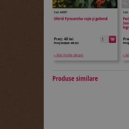
Cod: 44097
Cod:
Ofertă Pyracantha roșie și galbenă
Pac
Sou
îng
Preț:
40 lei
Pr
Preţ inițial: 48 lei
Preţ
» Mai multe detalii
» M
Produse similare