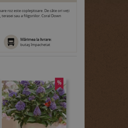
are roz este copleșitoare. De câte ori veți
terasei sau a filigoriilor. Coral Down
Mărimea la livrare:
butaş împachetat
%