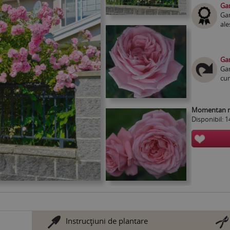
Gar
Gar
ale
Gar
Gar
cum
Momentan nu
Disponibil: 1
Instrucţiuni de plantare