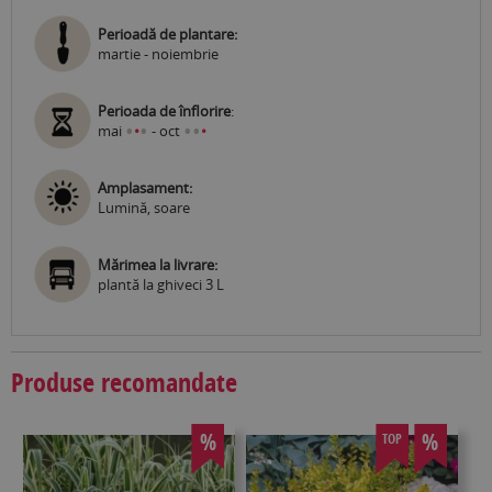
Perioadă de plantare:
martie - noiembrie
Perioada de înflorire
:
•
•
•
•
mai
•
- oct
•
Amplasament:
Lumină, soare
Mărimea la livrare:
plantă la ghiveci 3 L
Produse recomandate
%
%
TOP