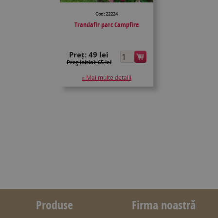
Cod: 22224
Trandafir parc Campfire
Preț:
49 lei
Preţ inițial: 65 lei
» Mai multe detalii
Produse
Firma noastră