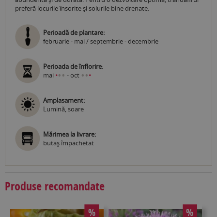
preferă locurile însorite și solurile bine drenate.
Perioadă de plantare:
februarie - mai / septembrie - decembrie
Perioada de înflorire
:
•
•
•
•
mai
•
- oct
•
Amplasament:
Lumină, soare
Mărimea la livrare:
butaş împachetat
Produse recomandate
%
%