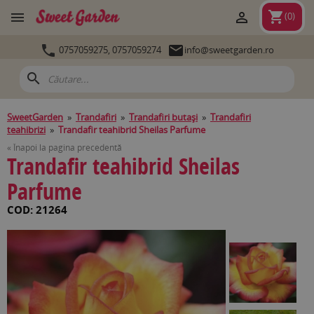
shopping_cart


(
0
)


0757059275,
0757059274
info@sweetgarden.ro
search
SweetGarden
»
Trandafiri
»
Trandafiri butași
»
Trandafiri
teahibrizi
»
Trandafir teahibrid Sheilas Parfume
« Înapoi la pagina precedentă
Trandafir teahibrid Sheilas
Parfume
COD: 21264