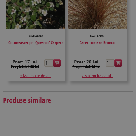
Cod: 44242
Cod: 47498
Cotoneaster pr. Queen of Carpets
Carex comans Bronco
Preț:
17 lei
Preț:
20 lei
Preţ inițial: 22 lei
Preţ inițial: 26 lei
» Mai multe detalii
» Mai multe detalii
Produse similare