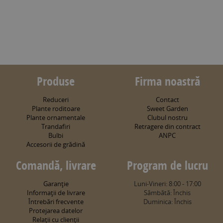
Produse
Firma noastră
Reduceri
Contact
Plante roditoare
Sweet Garden
Plante ornamentale
Clubul nostru
Trandafiri
Retragere din contract
Bulbi
ANPC
Accesorii de grădină
Comandă, livrare
Program de lucru
Garanţie
Luni-Vineri: 8:00 - 17:00
Informaţii de livrare
Sâmbătă: Închis
Întrebări frecvente
Duminica: Închis
Protejarea datelor
Relaţii cu clienţii