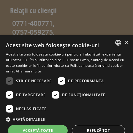
Relaţii cu clienţii
0771-400771,
0757-059275,
0757-059274
×
Acest site web folosește cookie-uri
info@sweetgarden.ro
Acest site web folosește cookie-uri pentru a îmbunătăți experiența
ROMANIAN
utilizatorului. Prin utilizarea site-ului nostru web, sunteți de acord cu
© copyright 2026. sweetgarden.ro
toate cookie-urile în conformitate cu Politica noastră privind cookie-
HUNGARIAN
urile.
Află mai multe
Toate drepturile rezervate. Reproducerea integrală sau parţială a
textelor sau a ilustraţiilor din orice pagină a site-ului
STRICT NECESARE
DE PERFORMANȚĂ
www.sweetgarden.ro este posibilă numai cu acordul prealabil
scris la adresa info@sweetgarden.ro . Pirateria intelectuală se
pedepseşte conform legii. Eventualele încălcări ale dreptului de
DE TARGETARE
DE FUNCŢIONALITATE
autor, vă rugăm să ne comunicaţi la adresa de e.mail:
info@sweetgarden.ro
NECLASIFICATE
ARATĂ DETALIILE
ACCEPTĂ TOATE
REFUZĂ TOT