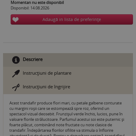
Momentan nu este disponibil
Disponibil: 14.08.2026
Adaugă in lista de preferinţe
Descriere
Instrucţiuni de plantare
Instrucţiuni de îngrijire
Acest trandafir produce flori mari, cu petale galbene conturate
cu margini roșii care se estompează spre roz, oferind un
spectacol vizual deosebit. Frunzișul verde închis, lucios, pune în
valoare florile strălucitoare. Parfumul acestui soi este puternic și
foarte plăcut, combinând note fructate cu note clasice de
trandafir. Îndepărtarea florilor ofilite va stimula o înflorire
abundentă și de durată. Pentru o dezvoltare optimă, trandafirul