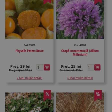
Cod: 13680
Cod: 47600
Physalis Peters Beste
Ceapă ornamentală (Allium
Millenium)
Preț:
29 lei
Preț:
25 lei
Preţ inițial: 39 lei
Preţ inițial: 33 lei
» Mai multe detalii
» Mai multe detalii
%
%