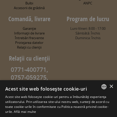
Bulbi
ANPC
Accesorii de grădină
Comandă, livrare
Program de lucru
Garanţie
Luni-Vineri: 8:00 - 17:00
Informaţii de livrare
Sâmbătă: Închis
Întrebări frecvente
Duminica: Închis
Protejarea datelor
Relaţii cu clienţii
Relaţii cu clienţii
0771-400771,
0757-059275,
0757-059274
×
Acest site web folosește cookie-uri
info@sweetgarden.ro
Acest site web folosește cookie-uri pentru a îmbunătăți experiența
ROMANIAN
utilizatorului. Prin utilizarea site-ului nostru web, sunteți de acord cu
© copyright 2026. sweetgarden.ro
toate cookie-urile în conformitate cu Politica noastră privind cookie-
HUNGARIAN
urile.
Află mai multe
Toate drepturile rezervate. Reproducerea integrală sau parţială a