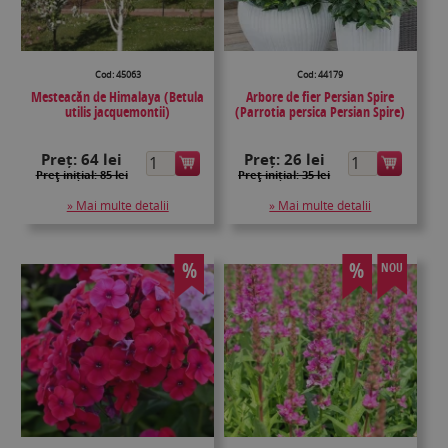
Cod: 45063
Cod: 44179
Mesteacăn de Himalaya (Betula
Arbore de fier Persian Spire
utilis jacquemontii)
(Parrotia persica Persian Spire)
Preț:
64 lei
Preț:
26 lei
Preţ inițial: 85 lei
Preţ inițial: 35 lei
» Mai multe detalii
» Mai multe detalii
%
%
NOU