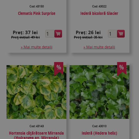
Cod: 43150
Cod: 43022
Clematis Pink Surprise
Iederă bicoloră Glacier
Preț:
37 lei
Preț:
26 lei
Preţ inițial: 49 lei
Preţ inițial: 35 lei
» Mai multe detalii
» Mai multe detalii
%
%
Cod: 43143
Cod: 43010
Hortensia cățărătoare Mirranda
Iederă (Hedera helix)
(Hydrangea an. Mirranda)