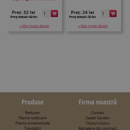
Preț:
32 lei
Preț:
24 lei
Preţ inițial: 42 lei
Preţ inițial: 32 lei
» Mai multe detalii
» Mai multe detalii
Produse
Firma noastră
Reduceri
Contact
Plante roditoare
Sweet Garden
Plante ornamentale
Clubul nostru
Trandafiri
Retragere din contract