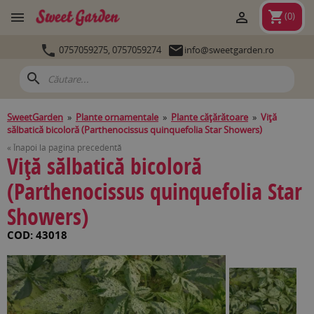
shopping_cart


(
0
)


0757059275,
0757059274
info@sweetgarden.ro
search
SweetGarden
»
Plante ornamentale
»
Plante căţărătoare
»
Viţă
sălbatică bicoloră (Parthenocissus quinquefolia Star Showers)
« Înapoi la pagina precedentă
Viţă sălbatică bicoloră
(Parthenocissus quinquefolia Star
Showers)
COD: 43018