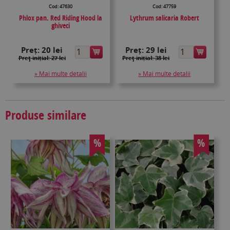
Cod: 47630
Cod: 47759
Phlox pan. Red Riding Hood la
Lythrum salicaria Robert
ghiveci
Preț:
20 lei
Preț:
29 lei
Preţ inițial: 27 lei
Preţ inițial: 38 lei
» Mai multe detalii
» Mai multe detalii
Produse similare
%
%