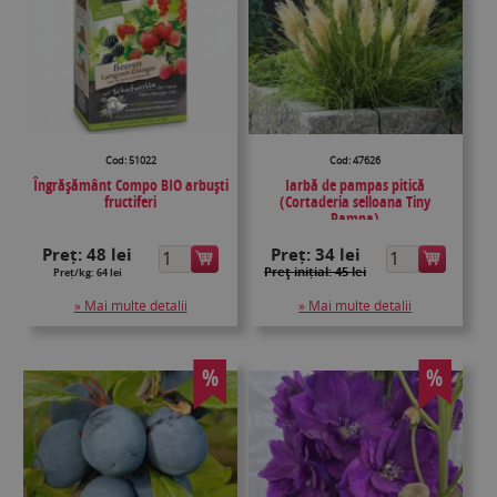
Cod: 51022
Cod: 47626
Îngrășământ Compo BIO arbuști
Iarbă de pampas pitică
fructiferi
(Cortaderia selloana Tiny
Pampa)
Preț:
48 lei
Preț:
34 lei
Preţ inițial: 45 lei
Preț/kg: 64 lei
» Mai multe detalii
» Mai multe detalii
%
%