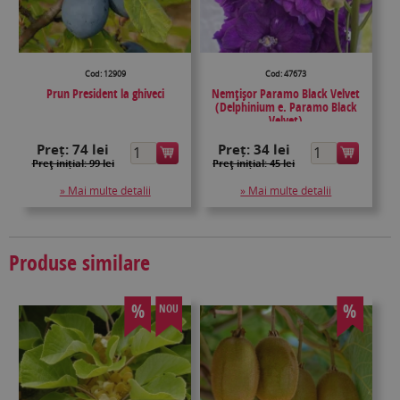
Cod: 12909
Cod: 47673
Prun President la ghiveci
Nemţişor Paramo Black Velvet
(Delphinium e. Paramo Black
Velvet)
Preț:
74 lei
Preț:
34 lei
Preţ inițial: 99 lei
Preţ inițial: 45 lei
» Mai multe detalii
» Mai multe detalii
Produse similare
%
%
NOU