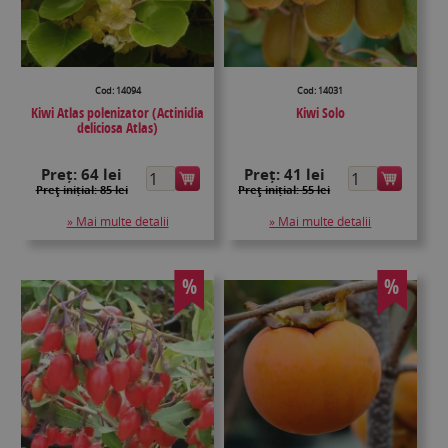
Cod: 14094
Cod: 14031
Kiwi Atlas polenizator (Actinidia
Kiwi Solo
deliciosa Atlas)
Preț:
64 lei
Preț:
41 lei
Preţ inițial: 85 lei
Preţ inițial: 55 lei
» Mai multe detalii
» Mai multe detalii
%
%