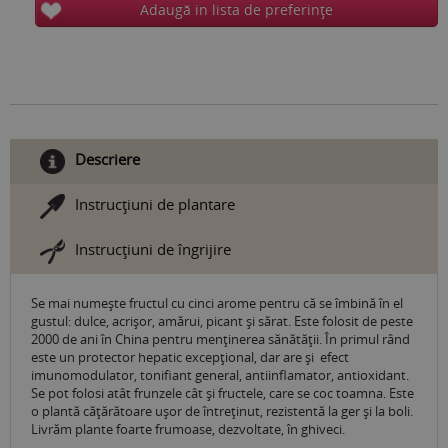
Adaugă in lista de preferinţe
Descriere
Instrucţiuni de plantare
Instrucţiuni de îngrijire
Se mai numeşte fructul cu cinci arome pentru că se îmbină în el
gustul: dulce, acrişor, amărui, picant și sărat. Este folosit de peste
2000 de ani în China pentru menţinerea sănătăţii. În primul rând
este un protector hepatic excepţional, dar are și efect
imunomodulator, tonifiant general, antiinflamator, antioxidant.
Se pot folosi atât frunzele cât şi fructele, care se coc toamna. Este
o plantă căţărătoare uşor de întreţinut, rezistentă la ger şi la boli.
Livrăm plante foarte frumoase, dezvoltate, în ghiveci.