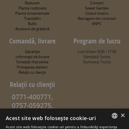
Reduceri
Contact
Plante roditoare
Sweet Garden
Plante ornamentale
Clubul nostru
Trandafiri
Retragere din contract
Bulbi
ANPC
Accesorii de grădină
Comandă, livrare
Program de lucru
Garanţie
Luni-Vineri: 8:00 - 17:00
Informaţii de livrare
Sâmbătă: Închis
Întrebări frecvente
Duminica: Închis
Protejarea datelor
Relaţii cu clienţii
Relaţii cu clienţii
0771-400771,
0757-059275,
0757-059274
×
Acest site web folosește cookie-uri
info@sweetgarden.ro
Acest site web folosește cookie-uri pentru a îmbunătăți experiența