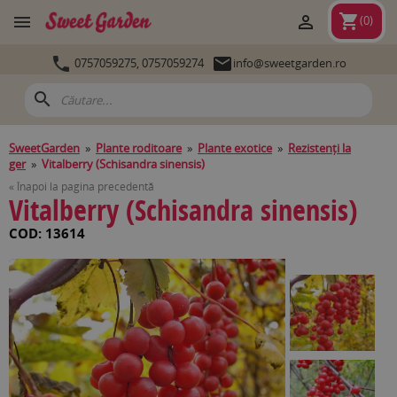
shopping_cart


(
0
)


0757059275,
0757059274
info@sweetgarden.ro
search
SweetGarden
»
Plante roditoare
»
Plante exotice
»
Rezistenți la
ger
»
Vitalberry (Schisandra sinensis)
« Înapoi la pagina precedentă
Vitalberry (Schisandra sinensis)
COD: 13614