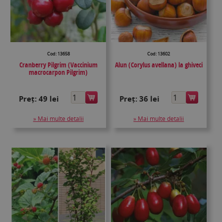
Cod: 13658
Cod: 13602
Cranberry Pilgrim (Vaccinium
Alun (Corylus avellana) la ghiveci
macrocarpon Pilgrim)
Preț:
49 lei
Preț:
36 lei
» Mai multe detalii
» Mai multe detalii