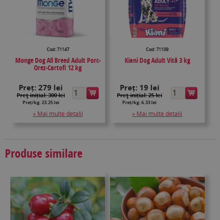
Cod: 71147
Cod: 71109
Monge Dog All Breed Adult Porc-
Kiani Dog Adult Vită 3 kg
Orez-Cartofi 12 kg
Preț:
279 lei
Preț:
19 lei
Preţ inițial: 300 lei
Preţ inițial: 25 lei
Preț/kg: 23.25 lei
Preț/kg: 6.33 lei
» Mai multe detalii
» Mai multe detalii
Produse similare