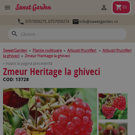
shopping_cart


(
0
)


0757059275,
0757059274
info@sweetgarden.ro
search
SweetGarden
»
Plante roditoare
»
Arbuşti fructiferi
»
Arbuşti fructiferi
la ghiveci
»
Zmeur Heritage la ghiveci
« Înapoi la pagina precedentă
Zmeur Heritage la ghiveci
COD: 13728