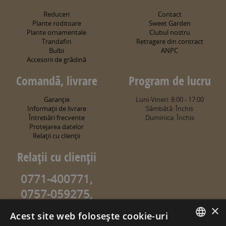
Reduceri
Contact
Plante roditoare
Sweet Garden
Plante ornamentale
Clubul nostru
Trandafiri
Retragere din contract
Bulbi
ANPC
Accesorii de grădină
Comandă, livrare
Program de lucru
Garanţie
Luni-Vineri: 8:00 - 17:00
Informaţii de livrare
Sâmbătă: Închis
Întrebări frecvente
Duminica: Închis
Protejarea datelor
Relaţii cu clienţii
Relaţii cu clienţii
0771-400771,
0757-059275,
0757-059274
×
Acest site web folosește cookie-uri
info@sweetgarden.ro