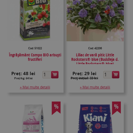
Cod: 51022
Cod: 42206
Îngrășământ Compo BIO arbuști
Liliac de vară pitic Little
fructiferi
Rockstars® blue (Buddleja d.
Little Rockstars® blue)
Preț:
48 lei
Preț:
29 lei
Preţ inițial: 33 lei
Preț/kg: 64 lei
» Mai multe detalii
» Mai multe detalii
%
%