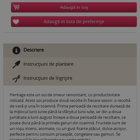
Adaugă in coş
Adaugă in lista de preferinţe
Descriere
Instrucţiuni de plantare
Instrucţiuni de îngrijire
Heritage este un soi de zmeur remontant, cu productivitate
ridicată. Acest soi produce două recolte în fiecare sezon: o recoltă
de vară şi una în toamnă. Prima perioadă de recoltare durează de
la mijlocul lunii iunie până la sfârşitul lunii iulie, iar din a doua
jumătate a lunii august începe a doua perioadă de recoltare, ce
poate dura până la primele geruri din toamnă. Fructele sunt de
un roșu intens, aromate, cu un gust foarte plăcut, dulce-acrișor,
perfecte pentru consum proaspăt, congelare sau gemuri. Se
plantează în locuri însorite sau semiumbrite.