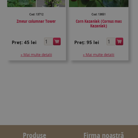
Cod: 13712
Cod: 13651
Zmeur columnar Tower
Corn Kazanlak (Cornus mas
Kazanlak)
Preț:
45 lei
Preț:
95 lei
» Mai multe detalii
» Mai multe detalii
Produse
Firma noastră