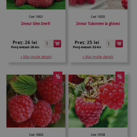
Cod: 13321
Cod: 13225
Zmeur Glen Dee®
Zmeur Tulameen la ghiveci
Preț:
26 lei
Preț:
25 lei
Preţ inițial: 35 lei
Preţ inițial: 33 lei
» Mai multe detalii
» Mai multe detalii
%
%
Cod: 13323
Cod: 13728