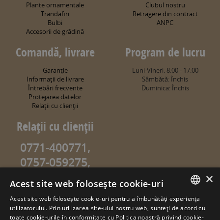
Plante ornamentale
Clubul nostru
Trandafiri
Retragere din contract
Bulbi
ANPC
Accesorii de grădină
Comandă, livrare
Program de lucru
Garanţie
Luni-Vineri: 8:00 - 17:00
Informaţii de livrare
Sâmbătă: Închis
Întrebări frecvente
Duminica: Închis
Protejarea datelor
Relaţii cu clienţii
Relaţii cu clienţii
0771-400771,
0757-059275,
0757-059274
×
Acest site web folosește cookie-uri
info@sweetgarden.ro
Acest site web folosește cookie-uri pentru a îmbunătăți experiența
ROMANIAN
utilizatorului. Prin utilizarea site-ului nostru web, sunteți de acord cu
© copyright 2026. sweetgarden.ro
toate cookie-urile în conformitate cu Politica noastră privind cookie-