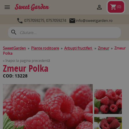
shopping_cart


(
0
)


0757059275,
0757059274
info@sweetgarden.ro
search
SweetGarden
»
Plante roditoare
»
Arbuşti fructiferi
»
Zmeur
»
Zmeur
Polka
« Înapoi la pagina precedentă
Zmeur Polka
COD: 13228