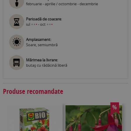
februarie - aprilie / octombrie - decembrie
Perioadă de coacere
:
•
•
•
•
iul
•
- oct
•
Amplasament:
Soare, semiumbră
Mărimea la livrare:
butaş cu rădăcină liberă
Produse recomandate
%