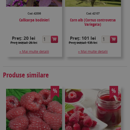
Cod: 42006
Cod: 42107
Callicarpa bodinieri
Corn alb (Cornus controversa
Variegata)
Preț:
20 lei
Preț:
101 lei
Preţ inițial: 26 lei
Preţ inițial: 135 lei
» Mai multe detalii
» Mai multe detalii
Produse similare
%
%