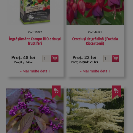
Cod: 51022
Cod: 44121
Îngrășământ Compo BIO arbuști
Cerceluși de grădină (Fuchsia
fructiferi
Riccartonii)
Preț:
48 lei
Preț:
22 lei
Preţ inițial: 29 lei
Preț/kg: 64 lei
» Mai multe detalii
» Mai multe detalii
%
%