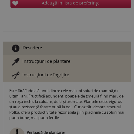
Adaugă in lista de preferinţe
Descriere
Instrucţiuni de plantare
Instrucţiuni de îngrijire
Este fără îndoială unul dintre cele mai noi soiuri de toamnă,din
ultimii ani. Fructifică abundent, boabele de zmeură fiind mari, de
un roșu închis la culoare, dulci și aromate. Plantele cresc viguros
şi au o rezistenţă foarte bună la boli. Curiozităţi despre zmeurul
Polka: oferă productivitate rezonabilă şi în grădiniile cu soluri mai
puţin bune, mai puţin fertile.
Perioadă de plantare: