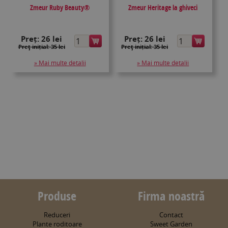
Zmeur Ruby Beauty®
Zmeur Heritage la ghiveci
Preț:
26 lei
Preț:
26 lei
Preţ inițial: 35 lei
Preţ inițial: 35 lei
» Mai multe detalii
» Mai multe detalii
Produse
Firma noastră
Reduceri
Contact
Plante roditoare
Sweet Garden