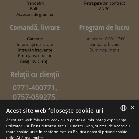
Trandafiri
Retragere din contract
Bulbi
ANPC
Accesorii de grădină
Comandă, livrare
Program de lucru
Garanţie
Luni-Vineri: 8:00 - 17:00
Informaţii de livrare
Sâmbătă: Închis
Întrebări frecvente
Duminica: Închis
Protejarea datelor
Relaţii cu clienţii
Relaţii cu clienţii
0771-400771,
0757-059275,
0757-059274
×
Acest site web folosește cookie-uri
info@sweetgarden.ro
Acest site web folosește cookie-uri pentru a îmbunătăți experiența
ROMANIAN
utilizatorului. Prin utilizarea site-ului nostru web, sunteți de acord cu
© copyright 2026. sweetgarden.ro
toate cookie-urile în conformitate cu Politica noastră privind cookie-
HUNGARIAN
urile.
Află mai multe
Toate drepturile rezervate. Reproducerea integrală sau parţială a