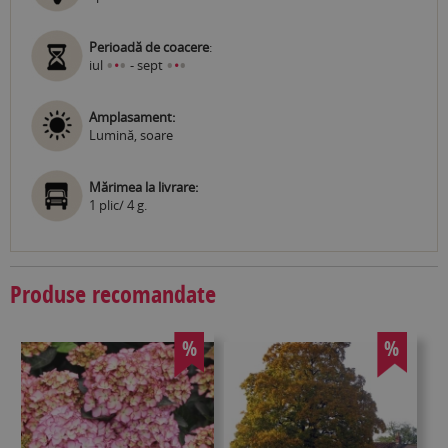
Perioadă de coacere
:
•
•
•
•
iul
•
- sept
•
Amplasament:
Lumină, soare
Mărimea la livrare:
1 plic/ 4 g.
Produse recomandate
%
%