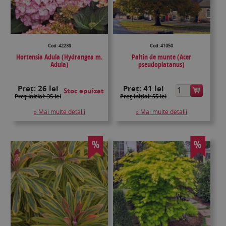
Cod: 42239
Cod: 41050
Hortensia Adula (Hydrangea m.
Paltin de munte (Acer
Adula)
pseudoplatanus)
Preț:
26 lei
Preț:
41 lei
Stoc epuizat
Preţ inițial: 35 lei
Preţ inițial: 55 lei
» Mai multe detalii
» Mai multe detalii
%
%