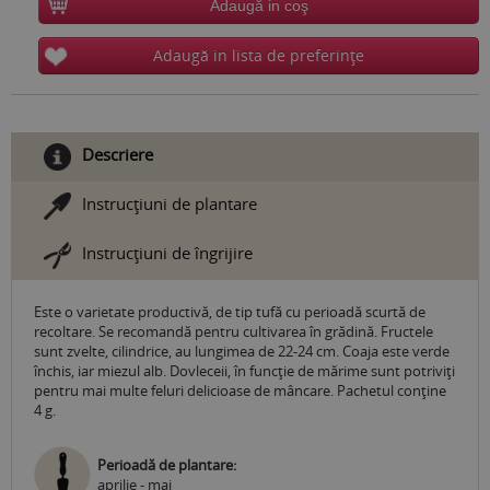
Adaugă in coş
Adaugă in lista de preferinţe
Descriere
Instrucţiuni de plantare
Instrucţiuni de îngrijire
Este o varietate productivă, de tip tufă cu perioadă scurtă de
recoltare. Se recomandă pentru cultivarea în grădină. Fructele
sunt zvelte, cilindrice, au lungimea de 22-24 cm. Coaja este verde
închis, iar miezul alb. Dovleceii, în funcţie de mărime sunt potriviţi
pentru mai multe feluri delicioase de mâncare. Pachetul conţine
4 g.
Perioadă de plantare:
aprilie - mai