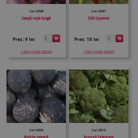
Cod: 33098
Cod: 33097
Ceapă roșie lungă
Chili Cayenne
Preț:
9 lei
Preț:
18 lei
» Mai multe detalii
» Mai multe detalii
Cod: 33005
Cod: 33018
Ridiche neagră
Broccoli Calabrese