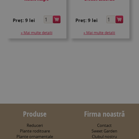
Preț:
9 lei
Preț:
9 lei
» Mai multe detalii
» Mai multe detalii
Produse
Firma noastră
Reduceri
Contact
Plante roditoare
Sweet Garden
Plante ornamentale
Clubul nostru