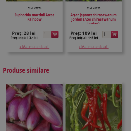
Cod: 47174
Cod: 41126
Euphorbia martinii Ascot
Arțar japonez shirasawanum
Rainbow
Jordan (Acer shirasawanum
Jordan)
Preț:
28 lei
Preț:
109 lei
Preţ inițial: 37 lei
Preţ inițial: 145 lei
» Mai multe detalii
» Mai multe detalii
Produse similare