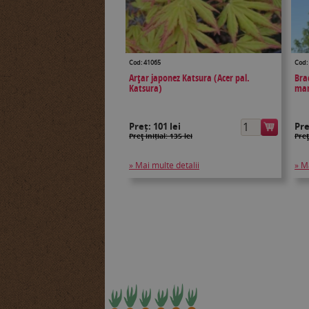
Cod: 41065
Cod:
Arţar japonez Katsura (Acer pal.
Brad
Katsura)
mar
Preț:
101 lei
Pr
Preţ inițial: 135 lei
Preţ
» Mai multe detalii
» M