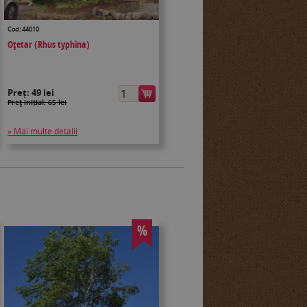
Cod: 44010
Oțetar (Rhus typhina)
Preț:
49 lei
Preţ inițial: 65 lei
» Mai multe detalii
%