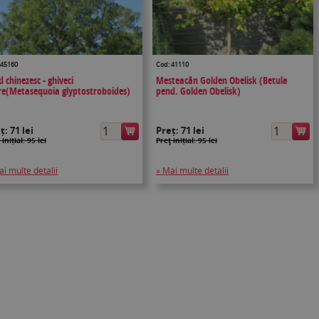
 45160
Cod: 41110
 chinezesc - ghiveci
Mesteacăn Golden Obelisk (Betula
e(Metasequoia glyptostroboides)
pend. Golden Obelisk)
eț:
71 lei
Preț:
71 lei
 inițial: 95 lei
Preţ inițial: 95 lei
ai multe detalii
» Mai multe detalii