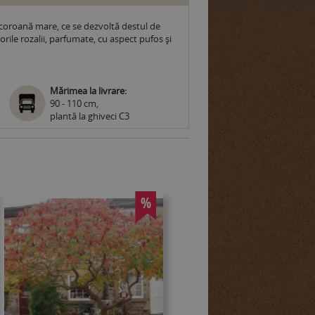
 coroană mare, ce se dezvoltă destul de
rile rozalii, parfumate, cu aspect pufos și
Mărimea la livrare:
90 - 110 cm,
plantă la ghiveci C3
%