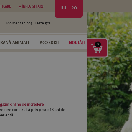
IFICARE
» ÎNREGISTRARE
HU
RO
Momentan coşul este gol.
HRANĂ ANIMALE
ACCESORII
NOUTĂȚI
0
azin online de încredere
redere construită prin peste 18 ani de
eriență.