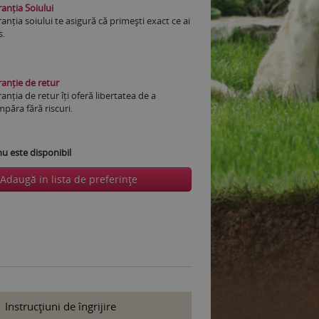
anția Soiului
anția soiului te asigură că primești exact ce ai
s.
anție de retur
anția de retur îți oferă libertatea de a
păra fără riscuri.
 este disponibil
Adaugă in lista de preferinţe
Instrucţiuni de îngrijire