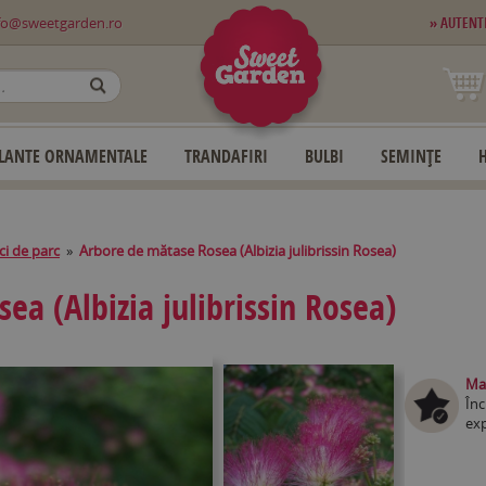
fo@sweetgarden.ro
» AUTENT
OK
LANTE ORNAMENTALE
TRANDAFIRI
BULBI
SEMINȚE
i de parc
»
Arbore de mătase Rosea (Albizia julibrissin Rosea)
a (Albizia julibrissin Rosea)
Mag
Înc
exp