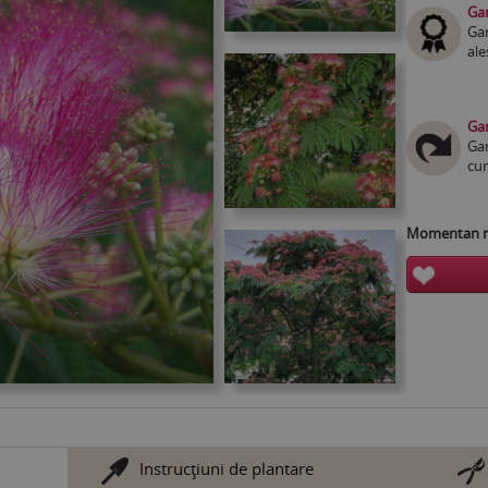
Gar
Gar
ale
Gar
Gar
cum
Momentan nu
Instrucţiuni de plantare