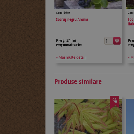
Cod: 13640
Cod:
Scoruş negru Aronia
Soc
Hai
Preț:
24 lei
Pr
Preţ inițial: 32 lei
Preţ
» Mai multe detalii
» M
Produse similare
%