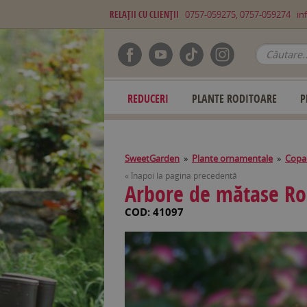
RELAŢII CU CLIENŢII
0757-059275, 0757-059274
in
REDUCERI
PLANTE RODITOARE
P
SweetGarden
»
Plante ornamentale
»
Copac
« Înapoi la pagina precedentă
Arbore de mătase Rose
COD: 41097