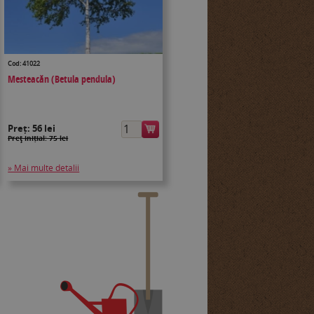
Cod: 41022
Mesteacăn (Betula pendula)
Preț:
56 lei
Preţ inițial: 75 lei
» Mai multe detalii