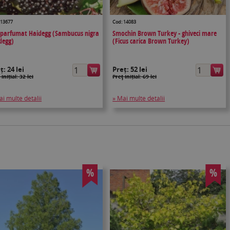
 13677
Cod: 14083
 parfumat Haidegg (Sambucus nigra
Smochin Brown Turkey - ghiveci mare
degg)
(Ficus carica Brown Turkey)
eț:
24 lei
Preț:
52 lei
 inițial: 32 lei
Preţ inițial: 69 lei
ai multe detalii
» Mai multe detalii
%
%