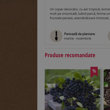
Un copac decorativ, cu aer tropical, extr
mult pe orizontală, luând parcă, forma une
frunzele penate, asemănătoare mimozei, ca
Perioadă de plantare:
martie - noiembrie
Produse recomandate
%