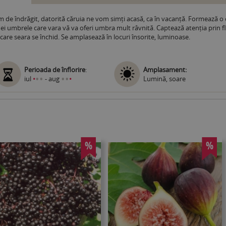
em de îndrăgit, datorită căruia ne vom simți acasă, ca în vacanță. Formează o
i umbrele care vara vă va oferi umbra mult râvnită. Captează atenția prin flo
re seara se închid. Se amplasează în locuri însorite, luminoase.
Perioada de înflorire
:
Amplasament:
•
•
•
•
iul
•
- aug
•
Lumină, soare
%
%