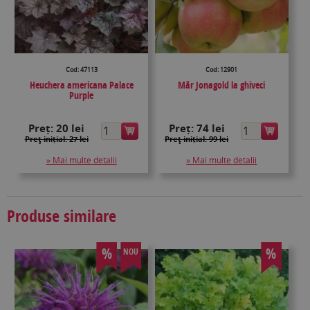
Cod: 47113
Cod: 12901
Heuchera americana Palace
Măr Jonagold la ghiveci
Purple
Preț:
20 lei
Preț:
74 lei
Preţ inițial: 27 lei
Preţ inițial: 99 lei
» Mai multe detalii
» Mai multe detalii
Produse similare
%
%
NOU