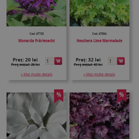
Cod: 47725
Cod: 47054
Monarda Prärienacht
Heuchera Lime Marmalade
Preț:
20 lei
Preț:
32 lei
Preţ inițial: 26 lei
Preţ inițial: 42 lei
» Mai multe detalii
» Mai multe detalii
%
%