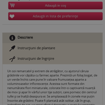
Adaugă in coş
Adaugă in lista de preferinţe
Descriere
Instrucţiuni de plantare
Instrucţiuni de îngrijire
Un soi remarcabil și extrem de atrăgător, cu ajutorul căruia
grădinile vor căpăta cu farmec aparte. Prezintă un foliaj bogat, de
un verde închis care pune în valoare frumusețea aparte a
voluminoaselor inflorescențe. Acestea sunt formate din
nenumărate flori miniaturale, colorate într-o captivantă nuanță
de mov și apar în vârful unor tije subțiri, care pornesc din centrul
tufei și se înalță deaspura ei. Se amplasează în zonele mai puțin
însorite ale grădinii. Poate fi plantată atât solitar, cât în grup,
indirefent de caz, va spori efectul decorativ a spațiului respectiv.