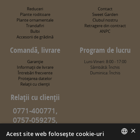
Reduceri
Contact
Plante roditoare
Sweet Garden
Plante ornamentale
Clubul nostru
Trandafiri
Retragere din contract
Bulbi
ANPC
Accesorii de grădină
Comandă, livrare
Program de lucru
Garanţie
Luni-Vineri: 8:00 - 17:00
Informaţii de livrare
Sâmbătă: Închis
Întrebări frecvente
Duminica: Închis
Protejarea datelor
Relaţii cu clienţii
Relaţii cu clienţii
0771-400771,
0757-059275,
0757-059274
×
Acest site web folosește cookie-uri
info@sweetgarden.ro