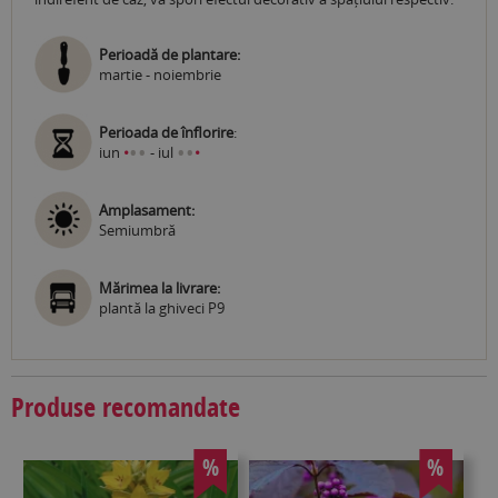
Perioadă de plantare:
martie - noiembrie
Perioada de înflorire
:
•
•
•
•
iun
•
- iul
•
Amplasament:
Semiumbră
Mărimea la livrare:
plantă la ghiveci P9
Produse recomandate
%
%