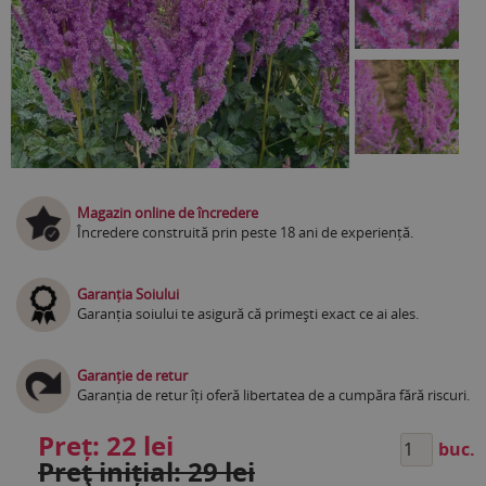
Magazin online de încredere
Încredere construită prin peste 18 ani de experiență.
Garanția Soiului
Garanția soiului te asigură că primești exact ce ai ales.
Garanție de retur
Garanția de retur îți oferă libertatea de a cumpăra fără riscuri.
Preț:
22 lei
buc.
Preţ inițial: 29 lei