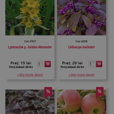
Cod: 47527
Cod: 42006
Lysimachia p. Golden Alexander
Callicarpa bodinieri
Preț:
15 lei
Preț:
20 lei
Preţ inițial: 20 lei
Preţ inițial: 26 lei
» Mai multe detalii
» Mai multe detalii
%
%