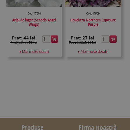
Cod: 47601
Cod: 47569
Aripi de înger (Senecio Angel
Heuchera Northern Exposure
Wings)
Purple
Preț:
44 lei
Preț:
27 lei
Preţ inițial: 59 lei
Preţ inițial: 36 lei
» Mai multe detalii
» Mai multe detalii
Produse
Firma noastră