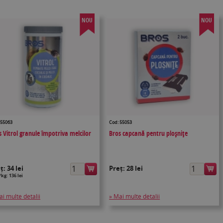
NOU
NOU
 55063
Cod: 55053
s Vitrol granule împotriva melcilor
Bros capcană pentru ploșnițe
eț:
34 lei
Preț:
28 lei
/kg: 136 lei
ai multe detalii
» Mai multe detalii