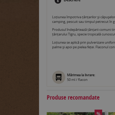
Loțiunea împotriva țânțarilor și căpușelor 
camping, pescuit sau timpul petrecut în gră
Produsul îndepărtează țânțarii comuni tim
țânțarului Tigru, specie tropicală cunoscu
Loțiunea se aplică prin pulverizare unifor
palme și apoi pe pielea feței. Flaconul con
Mărimea la livrare:
50 ml / flacon
Produse recomandate
%