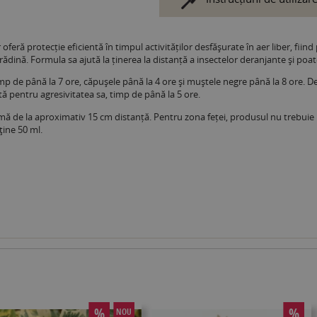
oferă protecție eficientă în timpul activităților desfășurate în aer liber, fiind
dină. Formula sa ajută la ținerea la distanță a insectelor deranjante și poate f
p de până la 7 ore, căpușele până la 4 ore și muștele negre până la 8 ore. D
tă pentru agresivitatea sa, timp de până la 5 ore.
mă de la aproximativ 15 cm distanță. Pentru zona feței, produsul nu trebuie pul
ţine 50 ml.
%
%
NOU