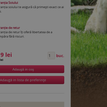
anția Soiului
anția soiului te asigură că primești exact ce ai
s.
anție de retur
anția de retur îți oferă libertatea de a
păra fără riscuri.
9 lei
buc.
lei
Adaugă in coş
Adaugă in lista de preferinţe
e