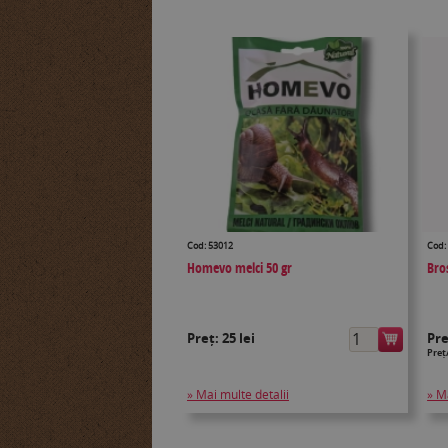
Cod: 53012
Cod:
Homevo melci 50 gr
Bro
Preț:
25 lei
Pr
Preț
» Mai multe detalii
» M