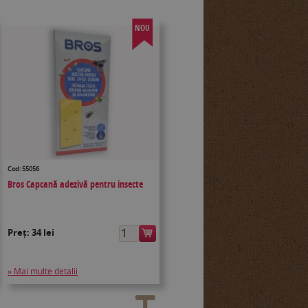
NOU
Cod: 55056
Bros Capcană adezivă pentru insecte
Preț:
34 lei
» Mai multe detalii