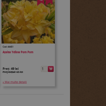
Cod: 44451
Azalea Yellow Pom Pom
Preț:
49 lei
Preţ inițial: 65 lei
» Mai multe detalii