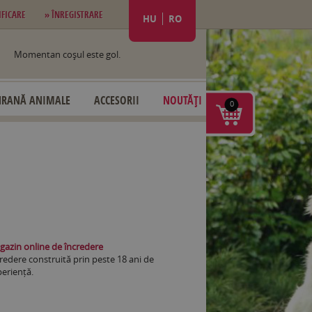
IFICARE
» ÎNREGISTRARE
HU
RO
Momentan coşul este gol.
HRANĂ ANIMALE
ACCESORII
NOUTĂȚI
0
azin online de încredere
redere construită prin peste 18 ani de
eriență.