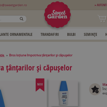
fo@sweetgarden.ro
» AUTENT
OK
LANTE ORNAMENTALE
TRANDAFIRI
BULBI
SEMINȚE
cide
»
Bros loțiune împotriva țânțarilor și căpușelor
a țânțarilor și căpușelor
NOU
Mag
Înc
exp