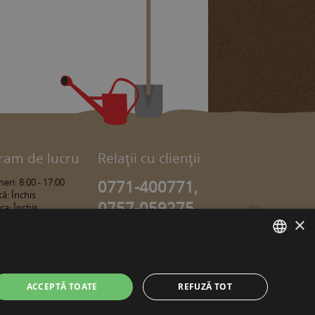
ram de lucru
Relaţii cu clienţii
eri: 8:00 - 17:00
0771-400771,
ă: Închis
0757-059275,
a: Închis
×
0757-059274
info@sweetgarden.ro
ROMANIAN
ACCEPTĂ TOATE
REFUZĂ TOT
HUNGARIAN