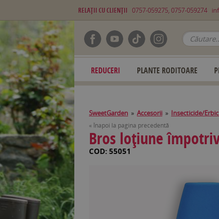
RELAŢII CU CLIENŢII
0757-059275, 0757-059274
in
REDUCERI
PLANTE RODITOARE
P
SweetGarden
»
Accesorii
»
Insecticide/Erbi
« Înapoi la pagina precedentă
Bros loțiune împotriv
COD: 55051