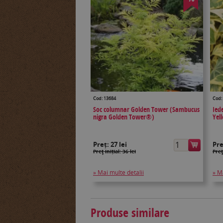
Cod: 13684
Cod:
Soc columnar Golden Tower (Sambucus
Ied
nigra Golden Tower®)
Yel
Preț:
27 lei
Pr
Preţ inițial: 36 lei
Preţ
» Mai multe detalii
» M
Produse similare