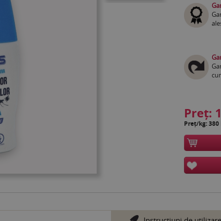
Gar
Gar
ale
Gar
Gar
cum
Preț:
1
Preț/kg: 380 
Instrucțiuni de utilizar