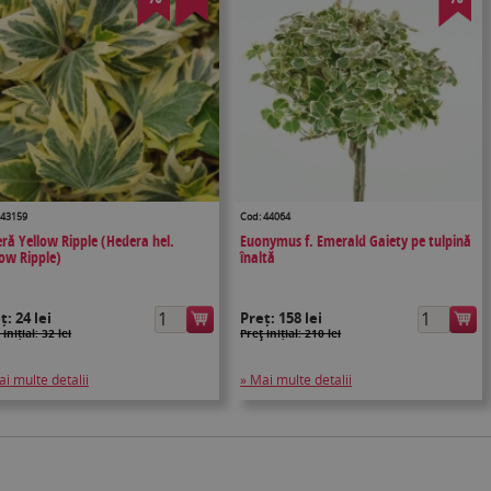
 43159
Cod: 44064
eră Yellow Ripple (Hedera hel.
Euonymus f. Emerald Gaiety pe tulpină
low Ripple)
înaltă
eț:
24 lei
Preț:
158 lei
 inițial: 32 lei
Preţ inițial: 210 lei
ai multe detalii
» Mai multe detalii