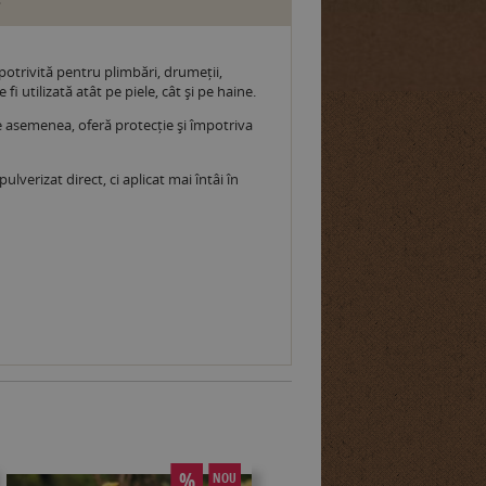
 potrivită pentru plimbări, drumeții,
i utilizată atât pe piele, cât și pe haine.
e asemenea, oferă protecție și împotriva
verizat direct, ci aplicat mai întâi în
%
NOU