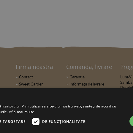
Firma noastră
Comandă, livrare
Prog
Contact
Garanţie
Luni-Vin
Sâmbăt
Sweet Garden
Informaţii de livrare
Duminic
ă
Clubul nostru
Întrebări frecvente
Retragere din contract
Protejarea datelor
ANPC
Relaţii cu clienţii
lizatorului. Prin utilizarea site-ului nostru web, sunteți de acord cu
urile.
Află mai multe
E TARGETARE
DE FUNCŢIONALITATE
ală sau parţială a textelor sau a
sweetgarden.ro este posibilă numai cu