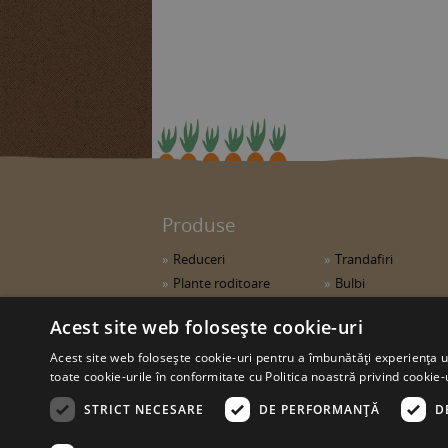
Produse
Reduceri
Trandafiri
Plante roditoare
Bulbi
Plante ornamentale
Accesorii de grădin
Acest site web folosește cookie-uri
Acest site web folosește cookie-uri pentru a îmbunătăți experiența uti
© copyright 2026. sweetgarden.ro
toate cookie-urile în conformitate cu Politica noastră privind cookie-
STRICT NECESARE
DE PERFORMANȚĂ
D
Toate drepturile rezervate. Reproducerea integr
ilustraţiilor din orice pagină a site-ului www.