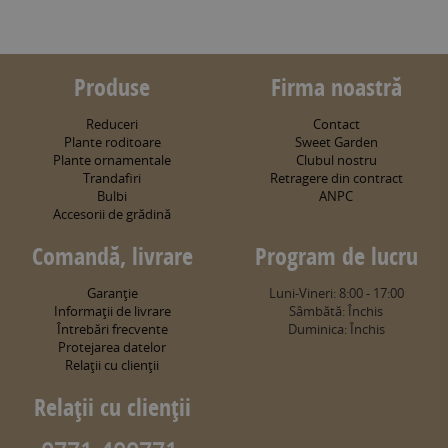
Produse
Firma noastră
Reduceri
Contact
Plante roditoare
Sweet Garden
Plante ornamentale
Clubul nostru
Trandafiri
Retragere din contract
Bulbi
ANPC
Accesorii de grădină
Comandă, livrare
Program de lucru
Garanţie
Luni-Vineri: 8:00 - 17:00
Informaţii de livrare
Sâmbătă: Închis
Întrebări frecvente
Duminica: Închis
Protejarea datelor
Relaţii cu clienţii
Relaţii cu clienţii