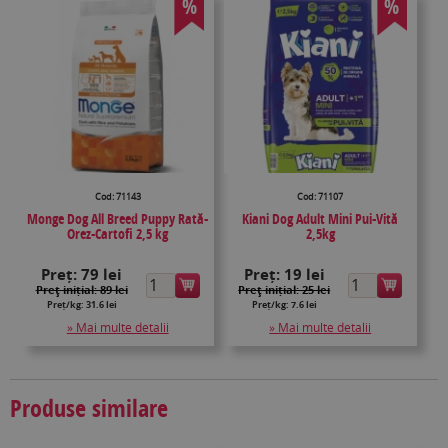
%
%
Cod: 71143
Cod: 71107
Monge Dog All Breed Puppy Rată-
Kiani Dog Adult Mini Pui-Vită
Orez-Cartofi 2,5 kg
2,5kg
Preț:
79 lei
Preț:
19 lei
Preţ inițial: 89 lei
Preţ inițial: 25 lei
Preț/kg: 31.6 lei
Preț/kg: 7.6 lei
» Mai multe detalii
» Mai multe detalii
Produse similare