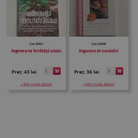
Cod: 54021
Cod: 54009
Regenerarea fertilității solului
Degustare de trandafiri
Preț:
43 lei
Preț:
36 lei
» Mai multe detalii
» Mai multe detalii