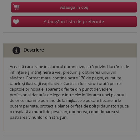
Adaugă in coş
Adaugă in lista de preferinţe
Descriere
Această carte vine în ajutorul dumneavoastră privind lucrările de
înfiinţare şi întreţinere a viei, precum și obținerea unui vin
sănătos. Format mare, conţine peste 170 de pagini, cu multe
tabele şi ilustraţii explicative. Cartea a fost structurată pe trei
capitole principale, aparent diferite din punct de vedere
profesional dar atât de legate între ele: înființarea unei plantatii
de orice mărime pornind de la mijloacele pe care fiecare ni le
putem permite, protecția plantelor față de boli și daunatori și, ca
o rasplată a muncii de peste an, obținerea, condiționarea și
păstrarea vinurilor din struguri.