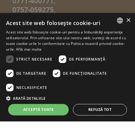
0771-400771,
0757-059275,
0757-059274
×
Acest site web folosește cookie-uri
info@sweetgarden.ro
Acest site web folosește cookie-uri pentru a îmbunătăți experiența
ROMANIAN
utilizatorului. Prin utilizarea site-ului nostru web, sunteți de acord cu
© copyright 2026. sweetgarden.ro
toate cookie-urile în conformitate cu Politica noastră privind cookie-
HUNGARIAN
urile.
Află mai multe
Toate drepturile rezervate. Reproducerea integrală sau parţială a
textelor sau a ilustraţiilor din orice pagină a site-ului
STRICT NECESARE
DE PERFORMANȚĂ
www.sweetgarden.ro este posibilă numai cu acordul prealabil
scris la adresa info@sweetgarden.ro . Pirateria intelectuală se
pedepseşte conform legii. Eventualele încălcări ale dreptului de
DE TARGETARE
DE FUNCŢIONALITATE
autor, vă rugăm să ne comunicaţi la adresa de e.mail:
info@sweetgarden.ro
NECLASIFICATE
ARATĂ DETALIILE
ACCEPTĂ TOATE
REFUZĂ TOT