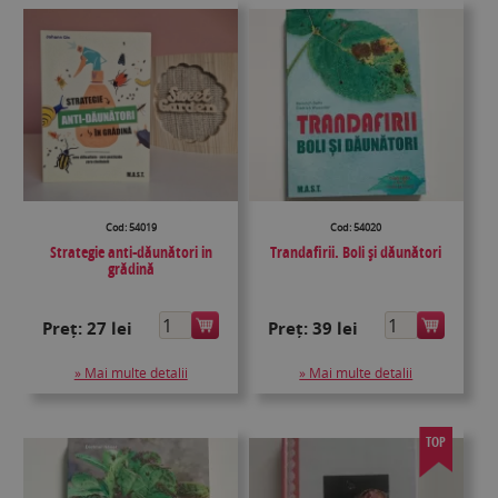
Cod: 54019
Cod: 54020
Strategie anti-dăunători in
Trandafirii. Boli și dăunători
grădină
Preț:
27 lei
Preț:
39 lei
» Mai multe detalii
» Mai multe detalii
TOP