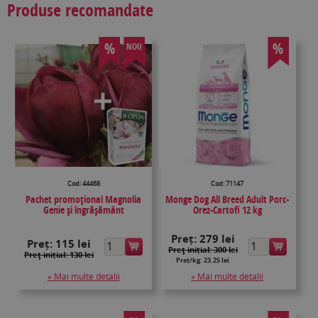
Produse recomandate
%
%
NOU
Cod: 44468
Cod: 71147
Pachet promoțional Magnolia
Monge Dog All Breed Adult Porc-
Genie și îngrășământ
Orez-Cartofi 12 kg
Preț:
279 lei
Preț:
115 lei
Preţ inițial: 300 lei
Preţ inițial: 130 lei
Preț/kg: 23.25 lei
» Mai multe detalii
» Mai multe detalii