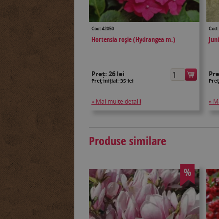
Cod: 42050
Cod:
Hortensia roşie (Hydrangea m.)
Jun
Preț:
26 lei
Pr
Preţ inițial: 35 lei
Preţ
» Mai multe detalii
» M
Produse similare
%