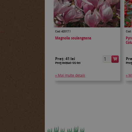
Cod: 42017.1
Cod:
Magnolia soulangeana
Pyr
Col
Preț:
41 lei
Pr
Preţ inițial: 55 lei
Preţ
» Mai multe detalii
» M