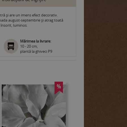
tră și are un imens efect decorativ.
rioada august-septembrie și atrag toată
însorit, luminos.
Mărimea la livrare:
10 - 20 cm,
plantă la ghiveci P9
%