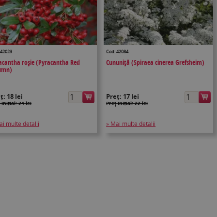
 42023
Cod: 42084
acantha roşie (Pyracantha Red
Cununiţă (Spiraea cinerea Grefsheim)
umn)
eț:
18 lei
Preț:
17 lei
 inițial: 24 lei
Preţ inițial: 22 lei
ai multe detalii
» Mai multe detalii