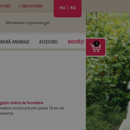
IFICARE
» ÎNREGISTRARE
HU
RO
Momentan coşul este gol.
HRANĂ ANIMALE
ACCESORII
NOUTĂȚI
0
azin online de încredere
redere construită prin peste 18 ani de
eriență.