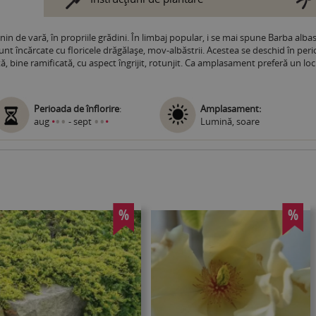
in de vară, în propriile grădini. În limbaj popular, i se mai spune Barba albas
unt încărcate cu floricele drăgălașe, mov-albăstrii. Acestea se deschid în pe
, bine ramificată, cu aspect îngrijit, rotunjit. Ca amplasament preferă un loc 
Perioada de înflorire
:
Amplasament:
•
•
•
•
aug
•
- sept
•
Lumină, soare
%
%