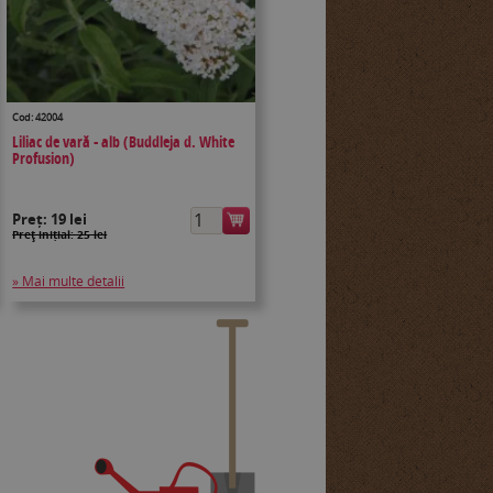
Cod: 42004
Liliac de vară - alb (Buddleja d. White
Profusion)
Preț:
19 lei
Preţ inițial: 25 lei
» Mai multe detalii