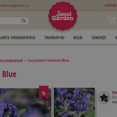
fo@sweetgarden.ro
» AUTENT
OK
LANTE ORNAMENTALE
TRANDAFIRI
BULBI
SEMINȚE
ti ornamentali
»
Caryopteris Heavenly Blue
 Blue
%
Mag
Înc
exp