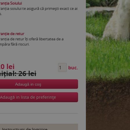
anția Soiului
anția soiului te asigură că primești exact ce ai
s.
anție de retur
anția de retur îți oferă libertatea de a
păra fără riscuri.
0 lei
buc.
ițial: 26 lei
Adaugă in coş
Adaugă in lista de preferinţe
Instrucţiuni de îngrijire