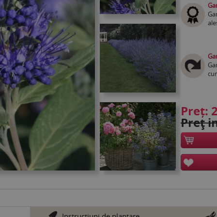
Gar
Gar
ale
Gar
Gar
cum
Preț:
2
Preţ in
Instrucţiuni de plantare