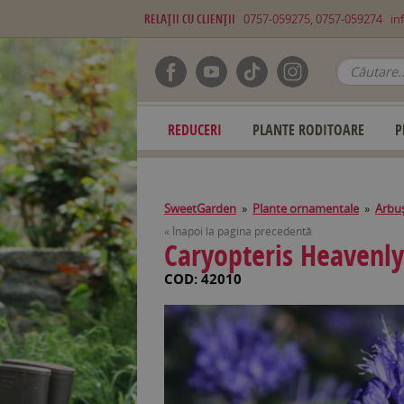
RELAŢII CU CLIENŢII
0757-059275, 0757-059274
in
REDUCERI
PLANTE RODITOARE
P
SweetGarden
»
Plante ornamentale
»
Arbuş
« Înapoi la pagina precedentă
Caryopteris Heavenly
COD: 42010