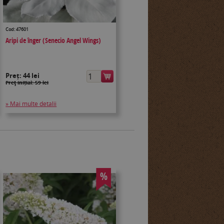
Cod: 47601
Aripi de înger (Senecio Angel Wings)
Preț:
44 lei
Preţ inițial: 59 lei
» Mai multe detalii
%