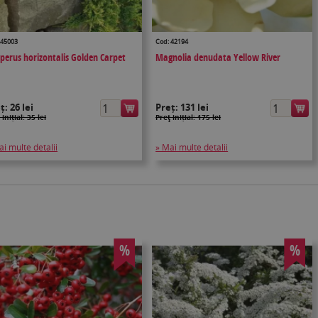
 45003
Cod: 42194
iperus horizontalis Golden Carpet
Magnolia denudata Yellow River
eț:
26 lei
Preț:
131 lei
 inițial: 35 lei
Preţ inițial: 175 lei
ai multe detalii
» Mai multe detalii
%
%